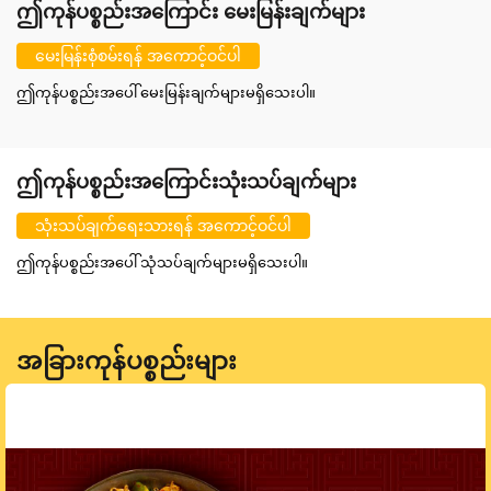
ဤကုန်ပစ္စည်းအကြောင်း မေးမြန်းချက်များ
မေးမြန်းစုံစမ်းရန် အကောင့်ဝင်ပါ
ဤကုန်ပစ္စည်းအပေါ် မေးမြန်းချက်များမရှိသေးပါ။
ဤကုန်ပစ္စည်းအကြောင်းသုံးသပ်ချက်များ
သုံးသပ်ချက်ရေးသားရန် အကောင့်ဝင်ပါ
ဤကုန်ပစ္စည်းအပေါ် သုံသပ်ချက်များမရှိသေးပါ။
အခြားကုန်ပစ္စည်းများ