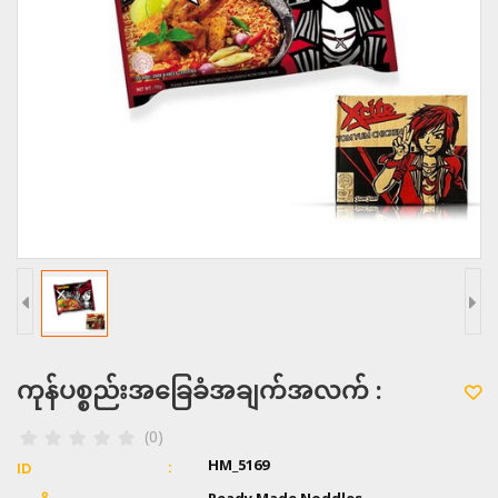
ကုန်ပစ္စည်းအခြေခံအချက်အလက် :
(0)
HM_5169
ID