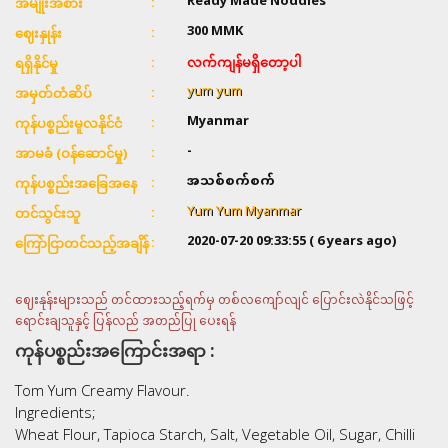
Ready Made Noddles
အမျိုးအစား
300
MMK
ဈေးနှုန်း
လက်ကျန်မရှိတော့ပါ
ရရှိနိုင်မှု
yum yum
အမှတ်တံဆိပ်
Myanmar
ကုန်ပစ္စည်းမူလနိုင်ငံ
-
အာမခံ (ဝန်ဆောင်မှု)
အသစ်စက်စက်
ကုန်ပစ္စည်းအခြေအနေ
Yum Yum Myanmar
တင်သွင်းသူ
2020-07-20 09:33:55
( 6 years ago)
ကြော်ငြာတင်သည့်အချိန်
ဈေးနုန်းများသည် တင်ထားသည့်ရက်မှ တစ်လကျော်လျင် ပြောင်းလဲနိုင်သဖြင့်
ရောင်းချသူနှင့် ပြန်လည် အတည်ပြု ပေးရန်
ကုန်ပစ္စည်းအကြောင်းအရာ :
Tom Yum Creamy Flavour.
Ingredients;
Wheat Flour, Tapioca Starch, Salt, Vegetable Oil, Sugar, Chilli