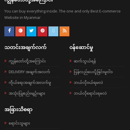
You can buy everything inside. The one and only Best E-commerce
Website in Myanmar
သတင်းအချက်လက်
ဝန်ဆောင်မှု
ကျွန်တော်တို့အကြောင်း
ဆက်သွယ်ရန်
DELIVERY အချက်အလက်
ပြန်လည်ပေးပို့ခြင်းမူဝါဒ
ကိုယ်ရေးအချက်အလက်မူ
ဘယ်လို၀ယ်ရမလဲ
အသုံးပြုစည်းမျဉ်းများ
ဘယ်လိုရောင်းရမလဲ
အခြားသိစရာ
ရောင်းသူများ