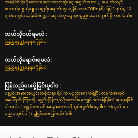
တစ်နိုင်ငံလုံးပို့ဆောင်ခအသက်သာဆုံးနှင့် အရွယ်အစား (၂ပေပတ်လည်
အောက်)ပစ္စည်းများ ပစ္စည်းရောက်ငွေချေနိုင်သော(CODစနစ်) ဖြင့် 3 ရက်မှ 10
ရက်အတွင်း သင့်အိမ်ရှေ့အရောက် မှာယူတဲ့ပစ္စည်းလေး ရောက်ရှိလာပါမယ်။
ဘယ်လို၀ယ်ရမလဲ :
ကြည့်ရန်ဤနေရာကိုနှိပ်ပါ
ဘယ်လိုရောင်းရမလဲ :
ကြည့်ရန်ဤနေရာကိုနှိပ်ပါ
ပြန်လည်ပေးပို့ခြင်းမူဝါဒ :
ပစ္စည်းအမှားအယွင်းတစုံတရာ ရှိပါက ပစ္စည်းရောက်ရှိပြီး တရက်အတွင်း
အကြောင်းကြား၍ ပစ္စည်းပြန်လည်ပို့ဆောင်ပေးလျှင် အသစ်ပြန်လဲ ပေးမှာဖြစ်
ပါတယ်။ ( ပစ္စည်းအသစ်အနေအထား ယိုယွင်းပျက်စီးနေပါက လဲလှယ်ပေး
မည် မဟုတ်ပါ ) ငွေပြန်အမ်းခြင်းသီးခံပါ။