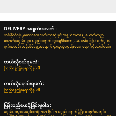
DELIVERY အချက်အလက် :
တစ်နိုင်ငံလုံးပို့ဆောင်ခအသက်သာဆုံးနှင့် အရွယ်အစား (၂ပေပတ်လည်
အောက်)ပစ္စည်းများ ပစ္စည်းရောက်ငွေချေနိုင်သော(CODစနစ်) ဖြင့် 3 ရက်မှ 10
ရက်အတွင်း သင့်အိမ်ရှေ့အရောက် မှာယူတဲ့ပစ္စည်းလေး ရောက်ရှိလာပါမယ်။
ဘယ်လို၀ယ်ရမလဲ :
ကြည့်ရန်ဤနေရာကိုနှိပ်ပါ
ဘယ်လိုရောင်းရမလဲ :
ကြည့်ရန်ဤနေရာကိုနှိပ်ပါ
ပြန်လည်ပေးပို့ခြင်းမူဝါဒ :
ပစ္စည်းအမှားအယွင်းတစုံတရာ ရှိပါက ပစ္စည်းရောက်ရှိပြီး တရက်အတွင်း