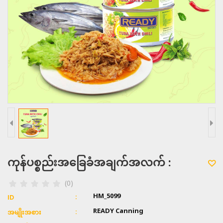
ကုန်ပစ္စည်းအခြေခံအချက်အလက် :
(0)
HM_5099
ID
READY Canning
အမျိုးအစား