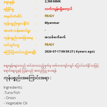
2,300
MMK
ဈေးနှုန်း
လက်ကျန်မရှိတော့ပါ
ရရှိနိုင်မှု
READY
အမှတ်တံဆိပ်
Myanmar
ကုန်ပစ္စည်းမူလနိုင်ငံ
-
အာမခံ (ဝန်ဆောင်မှု)
အသစ်စက်စက်
ကုန်ပစ္စည်းအခြေအနေ
READY
တင်သွင်းသူ
2020-07-17 09:59:27
( 6 years ago)
ကြော်ငြာတင်သည့်အချိန်
ဈေးနုန်းများသည် တင်ထားသည့်ရက်မှ တစ်လကျော်လျင် ပြောင်းလဲနိုင်သဖြင့်
ရောင်းချသူနှင့် ပြန်လည် အတည်ပြု ပေးရန်
ကုန်ပစ္စည်းအကြောင်းအရာ :
Ingredients:
-Tuna Fish
- Onion
- Vegetable Oil