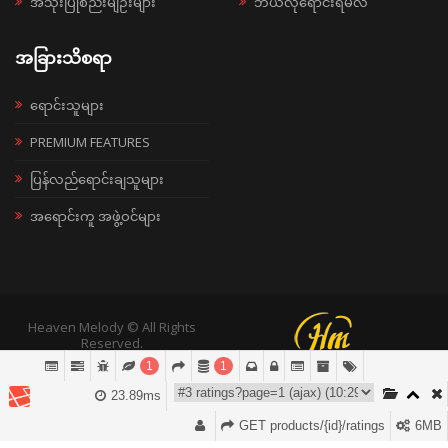
အသုံးပြုစည်းမျဉ်းများ
ဘယ်လိုရောင်းရမလဲ
အခြားသိစရာ
ရောင်းသူများ
PREMIUM FEATURES
ပြန်လည်ရောင်းချသူများ
အရောင်းကူ အဖွဲ့ဝင်များ
Heaven Melody © All Rights
Reserved.
1
1
23.89ms
GET products/{id}/ratings
6MB