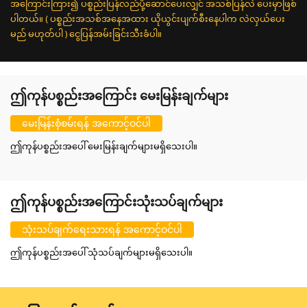
အကြောင်းကြား၍ ပစ္စည်းပြန်လည်ပို့ဆောင်ပေးလျှင် အသစ်ပြန်လဲ ပေးမှာဖြစ်
ပါတယ်။ ( ပစ္စည်းအသစ်အနေအထား ယိုယွင်းပျက်စီးနေပါက လဲလှယ်ပေး
မည် မဟုတ်ပါ ) ငွေပြန်အမ်းခြင်းသီးခံပါ။
ဤကုန်ပစ္စည်းအကြောင်း မေးမြန်းချက်များ
မေးမြန်းစုံစမ်းရန် အကောင့်ဝင်ပါ
ဤကုန်ပစ္စည်းအပေါ် မေးမြန်းချက်များမရှိသေးပါ။
ဤကုန်ပစ္စည်းအကြောင်းသုံးသပ်ချက်များ
သုံးသပ်ချက်ရေးသားရန် အကောင့်ဝင်ပါ
ဤကုန်ပစ္စည်းအပေါ် သုံသပ်ချက်များမရှိသေးပါ။