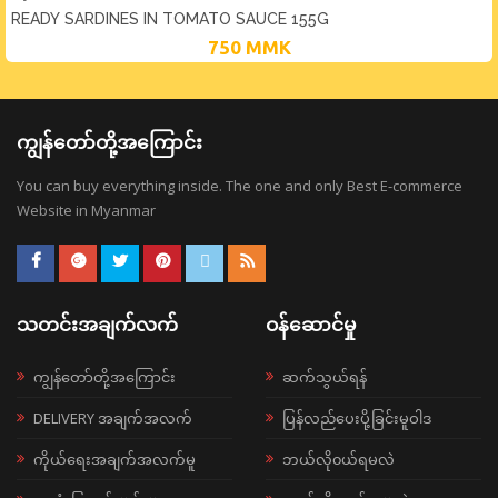
READY SARDINES IN TOMATO SAUCE 155G
750
MMK
ကျွန်တော်တို့အကြောင်း
You can buy everything inside. The one and only Best E-commerce
Website in Myanmar
သတင်းအချက်လက်
ဝန်ဆောင်မှု
ကျွန်တော်တို့အကြောင်း
ဆက်သွယ်ရန်
DELIVERY အချက်အလက်
ပြန်လည်ပေးပို့ခြင်းမူဝါဒ
ကိုယ်ရေးအချက်အလက်မူ
ဘယ်လို၀ယ်ရမလဲ