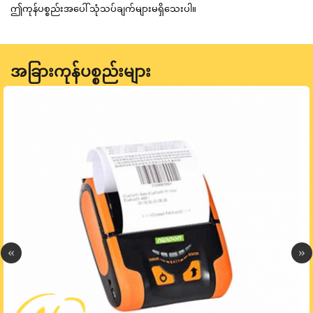
ဤကုန်ပစ္စည်းအပေါ် သုံသပ်ချက်များမရှိသေးပါ။
အခြားကုန်ပစ္စည်းများ