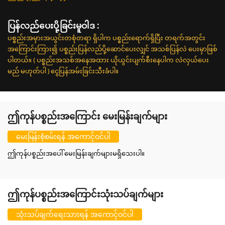
ပြန်လည်ပေးပို့ခြင်းမူဝါဒ :
ပစ္စည်းအမှားအယွင်းတစုံတရာ ရှိပါက ပစ္စည်းရောက်ရှိပြီး တရက်အတွင်း
အကြောင်းကြား၍ ပစ္စည်းပြန်လည်ပို့ဆောင်ပေးလျှင် အသစ်ပြန်လဲ ပေးမှာဖြစ်
ပါတယ်။ ( ပစ္စည်းအသစ်အနေအထား ယိုယွင်းပျက်စီးနေပါက လဲလှယ်ပေး
မည် မဟုတ်ပါ ) ငွေပြန်အမ်းခြင်းသီးခံပါ။
ဤကုန်ပစ္စည်းအကြောင်း မေးမြန်းချက်များ
မေးမြန်းစုံစမ်းရန် အကောင့်ဝင်ပါ
ဤကုန်ပစ္စည်းအပေါ် မေးမြန်းချက်များမရှိသေးပါ။
ဤကုန်ပစ္စည်းအကြောင်းသုံးသပ်ချက်များ
သုံးသပ်ချက်ရေးသားရန် အကောင့်ဝင်ပါ