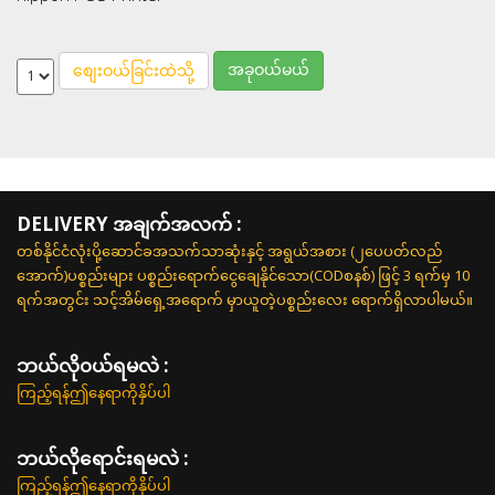
အခုဝယ်မယ်
စျေးဝယ်ခြင်းထဲသို့
DELIVERY အချက်အလက် :
တစ်နိုင်ငံလုံးပို့ဆောင်ခအသက်သာဆုံးနှင့် အရွယ်အစား (၂ပေပတ်လည်
အောက်)ပစ္စည်းများ ပစ္စည်းရောက်ငွေချေနိုင်သော(CODစနစ်) ဖြင့် 3 ရက်မှ 10
ရက်အတွင်း သင့်အိမ်ရှေ့အရောက် မှာယူတဲ့ပစ္စည်းလေး ရောက်ရှိလာပါမယ်။
ဘယ်လို၀ယ်ရမလဲ :
ကြည့်ရန်ဤနေရာကိုနှိပ်ပါ
ဘယ်လိုရောင်းရမလဲ :
ကြည့်ရန်ဤနေရာကိုနှိပ်ပါ