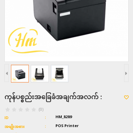
ကုန်ပစ္စည်းအခြေခံအချက်အလက် :
(0)
HM_8289
ID
POS Printer
အမျိုးအစား