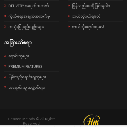
DELIVERY အချက်အလက်
ပြန်လည်ပေးပို့ခြင်းမူဝါဒ
ကိုယ်ရေးအချက်အလက်မူ
ဘယ်လို၀ယ်ရမလဲ
အသုံးပြုစည်းမျဉ်းများ
ဘယ်လိုရောင်းရမလဲ
အခြားသိစရာ
ရောင်းသူများ
PREMIUM FEATURES
ပြန်လည်ရောင်းချသူများ
အရောင်းကူ အဖွဲ့ဝင်များ
Heaven Melody © All Rights
Reserved.