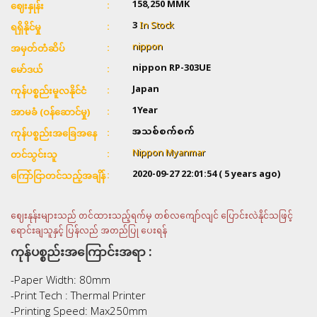
158,250 MMK
ဈေးနှုန်း
3
In Stock
ရရှိနိုင်မှု
nippon
အမှတ်တံဆိပ်
nippon RP-303UE
မော်ဒယ်
Japan
ကုန်ပစ္စည်းမူလနိုင်ငံ
1Year
အာမခံ (ဝန်ဆောင်မှု)
အသစ်စက်စက်
ကုန်ပစ္စည်းအခြေအနေ
Nippon Myanmar
တင်သွင်းသူ
2020-09-27 22:01:54
( 5 years ago)
ကြော်ငြာတင်သည့်အချိန်
ဈေးနုန်းများသည် တင်ထားသည့်ရက်မှ တစ်လကျော်လျင် ပြောင်းလဲနိုင်သဖြင့်
ရောင်းချသူနှင့် ပြန်လည် အတည်ပြု ပေးရန်
ကုန်ပစ္စည်းအကြောင်းအရာ :
-Paper Width: 80mm
-Print Tech : Thermal Printer
-Printing Speed: Max250mm