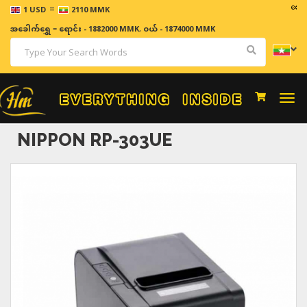
=
ဈေးနှုန်းမျ
1 USD
2110 MMK
အခေါက်ရွှေ
=
ရောင်း - 1882000 MMK
,
ဝယ် - 1874000 MMK
Togg
navi
NIPPON RP-303UE