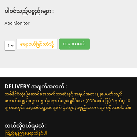
ပါဝင်သည့်ပစ္စည်းများ :
Aoc Monitor
အခုဝယ်မယ်
စျေးဝယ်ခြင်းထဲသို့
DELIVERY အချက်အလက် :
တစ်နိုင်ငံလုံးပို့ဆောင်ခအသက်သာဆုံးနှင့် အရွယ်အစား (၂ပေပတ်လည်
အောက်)ပစ္စည်းများ ပစ္စည်းရောက်ငွေချေနိုင်သော(CODစနစ်) ဖြင့် 3 ရက်မှ 10
ရက်အတွင်း သင့်အိမ်ရှေ့အရောက် မှာယူတဲ့ပစ္စည်းလေး ရောက်ရှိလာပါမယ်။
ဘယ်လို၀ယ်ရမလဲ :
ကြည့်ရန်ဤနေရာကိုနှိပ်ပါ