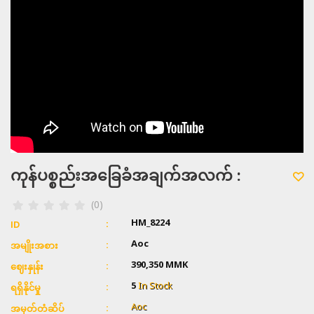
ကုန်ပစ္စည်းအခြေခံအချက်အလက် :
(0)
HM_8224
ID
Aoc
အမျိုးအစား
390,350 MMK
ဈေးနှုန်း
5
In Stock
ရရှိနိုင်မှု
Aoc
အမှတ်တံဆိပ်