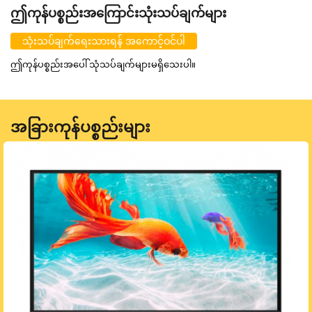
ဤကုန်ပစ္စည်းအကြောင်းသုံးသပ်ချက်များ
သုံးသပ်ချက်ရေးသားရန် အကောင့်ဝင်ပါ
ဤကုန်ပစ္စည်းအပေါ် သုံသပ်ချက်များမရှိသေးပါ။
အခြားကုန်ပစ္စည်းများ