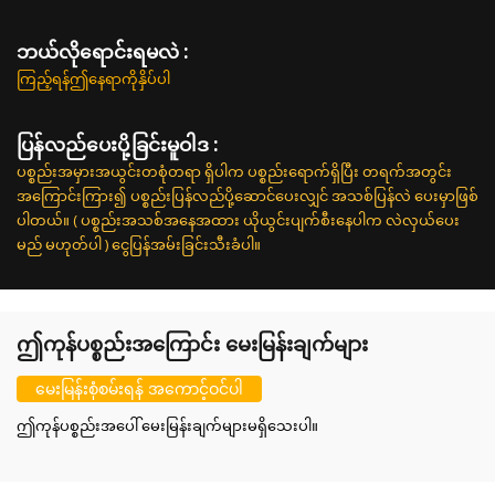
ဘယ်လိုရောင်းရမလဲ :
ကြည့်ရန်ဤနေရာကိုနှိပ်ပါ
ပြန်လည်ပေးပို့ခြင်းမူဝါဒ :
ပစ္စည်းအမှားအယွင်းတစုံတရာ ရှိပါက ပစ္စည်းရောက်ရှိပြီး တရက်အတွင်း
အကြောင်းကြား၍ ပစ္စည်းပြန်လည်ပို့ဆောင်ပေးလျှင် အသစ်ပြန်လဲ ပေးမှာဖြစ်
ပါတယ်။ ( ပစ္စည်းအသစ်အနေအထား ယိုယွင်းပျက်စီးနေပါက လဲလှယ်ပေး
မည် မဟုတ်ပါ ) ငွေပြန်အမ်းခြင်းသီးခံပါ။
ဤကုန်ပစ္စည်းအကြောင်း မေးမြန်းချက်များ
မေးမြန်းစုံစမ်းရန် အကောင့်ဝင်ပါ
ဤကုန်ပစ္စည်းအပေါ် မေးမြန်းချက်များမရှိသေးပါ။