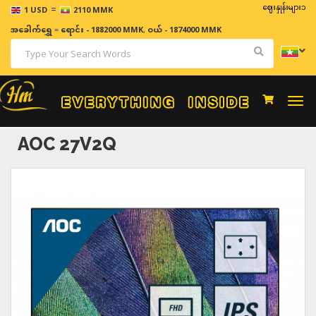
=
ဈေးနှုန်းများသည် အချိန်
1 USD
2110 MMK
အခေါက်ရွှေ
=
ရောင်း - 1882000 MMK
,
ဝယ် - 1874000 MMK
Togg
navi
AOC 27V2Q