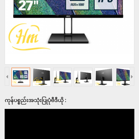
ကုန်ပစ္စည်းအသုံးပြုပုံဗီဒီယို :