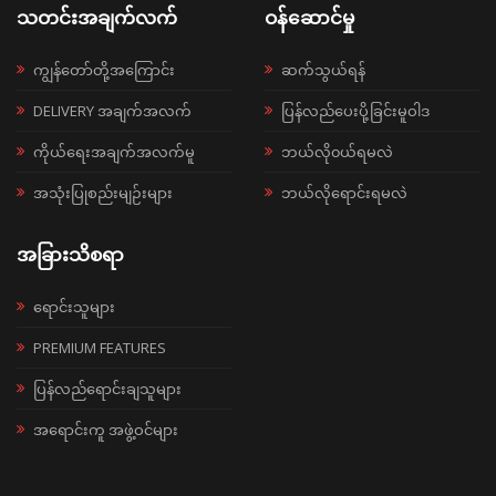
သတင်းအချက်လက်
ဝန်ဆောင်မှု
ကျွန်တော်တို့အကြောင်း
ဆက်သွယ်ရန်
DELIVERY အချက်အလက်
ပြန်လည်ပေးပို့ခြင်းမူဝါဒ
ကိုယ်ရေးအချက်အလက်မူ
ဘယ်လို၀ယ်ရမလဲ
အသုံးပြုစည်းမျဉ်းများ
ဘယ်လိုရောင်းရမလဲ
အခြားသိစရာ
ရောင်းသူများ
PREMIUM FEATURES
ပြန်လည်ရောင်းချသူများ
အရောင်းကူ အဖွဲ့ဝင်များ