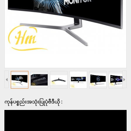
ကုန်ပစ္စည်းအသုံးပြုပုံဗီဒီယို :