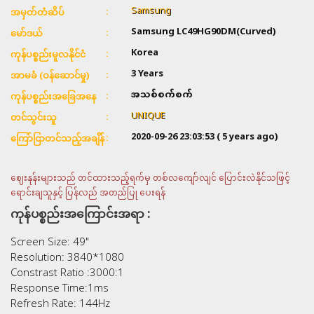
Samsung
အမှတ်တံဆိပ်
Samsung LC49HG90DM(Curved)
မော်ဒယ်
Korea
ကုန်ပစ္စည်းမူလနိုင်ငံ
3 Years
အာမခံ (ဝန်ဆောင်မှု)
အသစ်စက်စက်
ကုန်ပစ္စည်းအခြေအနေ
UNIQUE
တင်သွင်းသူ
2020-09-26 23:03:53
( 5 years ago)
ကြော်ငြာတင်သည့်အချိန်
ဈေးနုန်းများသည် တင်ထားသည့်ရက်မှ တစ်လကျော်လျင် ပြောင်းလဲနိုင်သဖြင့်
ရောင်းချသူနှင့် ပြန်လည် အတည်ပြု ပေးရန်
ကုန်ပစ္စည်းအကြောင်းအရာ :
Screen Size: 49"
Resolution: 3840*1080
Constrast Ratio :3000:1
Response Time:1ms
Refresh Rate: 144Hz