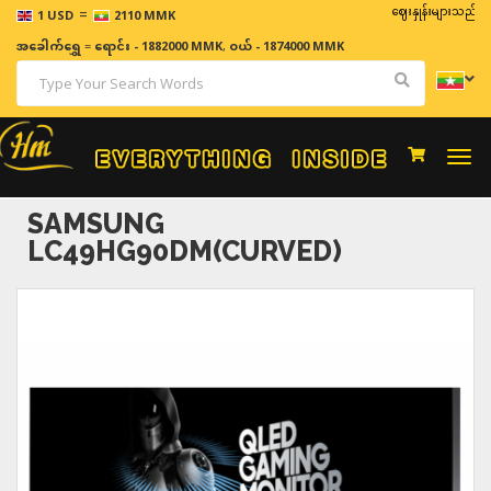
=
ဈေးနှုန်းများသည် အချိန်နှင
1 USD
2110 MMK
အခေါက်ရွှေ
=
ရောင်း - 1882000 MMK
,
ဝယ် - 1874000 MMK
Togg
navi
SAMSUNG
LC49HG90DM(CURVED)