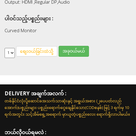
Output: HDMI ,Regular DP,Audio
ပါဝင်သည့်ပစ္စည်းများ :
Curved Monitor
အခုဝယ်မယ်
စျေးဝယ်ခြင်းထဲသို့
DELIVERY အချက်အလက် :
တစ်နိုင်ငံလုံးပို့ဆောင်ခအသက်သာဆုံးနှင့် အရွယ်အစား (၂ပေပတ်လည်
အောက်)ပစ္စည်းများ ပစ္စည်းရောက်ငွေချေနိုင်သော(CODစနစ်) ဖြင့် 3 ရက်မှ 10
ရက်အတွင်း သင့်အိမ်ရှေ့အရောက် မှာယူတဲ့ပစ္စည်းလေး ရောက်ရှိလာပါမယ်။
ဘယ်လို၀ယ်ရမလဲ :