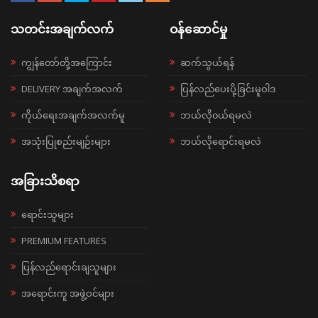
သတင်းအချက်လက်
ဝန်ဆောင်မှု
ကျွန်တော်တို့အကြောင်း
ဆက်သွယ်ရန်
DELIVERY အချက်အလက်
ပြန်လည်ပေးပို့ခြင်းမူဝါဒ
ကိုယ်ရေးအချက်အလက်မူ
ဘယ်လို၀ယ်ရမလဲ
အသုံးပြုစည်းမျဉ်းများ
ဘယ်လိုရောင်းရမလဲ
အခြားသိစရာ
ရောင်းသူများ
PREMIUM FEATURES
ပြန်လည်ရောင်းချသူများ
အရောင်းကူ အဖွဲ့ဝင်များ