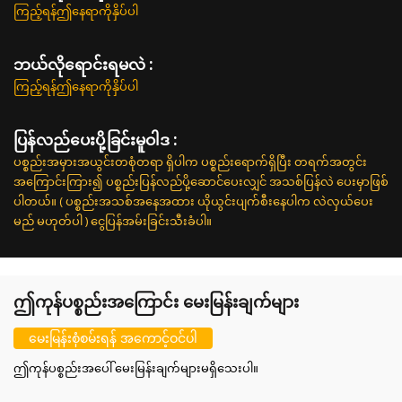
ကြည့်ရန်ဤနေရာကိုနှိပ်ပါ
ဘယ်လိုရောင်းရမလဲ :
ကြည့်ရန်ဤနေရာကိုနှိပ်ပါ
ပြန်လည်ပေးပို့ခြင်းမူဝါဒ :
ပစ္စည်းအမှားအယွင်းတစုံတရာ ရှိပါက ပစ္စည်းရောက်ရှိပြီး တရက်အတွင်း
အကြောင်းကြား၍ ပစ္စည်းပြန်လည်ပို့ဆောင်ပေးလျှင် အသစ်ပြန်လဲ ပေးမှာဖြစ်
ပါတယ်။ ( ပစ္စည်းအသစ်အနေအထား ယိုယွင်းပျက်စီးနေပါက လဲလှယ်ပေး
မည် မဟုတ်ပါ ) ငွေပြန်အမ်းခြင်းသီးခံပါ။
ဤကုန်ပစ္စည်းအကြောင်း မေးမြန်းချက်များ
မေးမြန်းစုံစမ်းရန် အကောင့်ဝင်ပါ
ဤကုန်ပစ္စည်းအပေါ် မေးမြန်းချက်များမရှိသေးပါ။