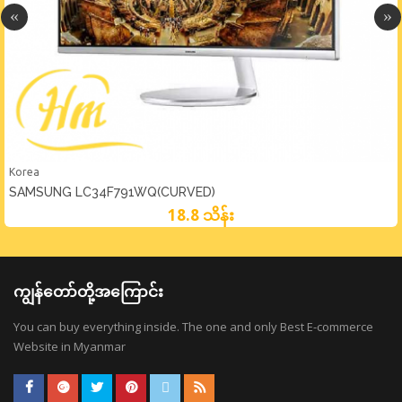
Korea
SAMSUNG LC34F791WQ(CURVED)
18.8 သိန်း
ကျွန်တော်တို့အကြောင်း
You can buy everything inside. The one and only Best E-commerce
Website in Myanmar