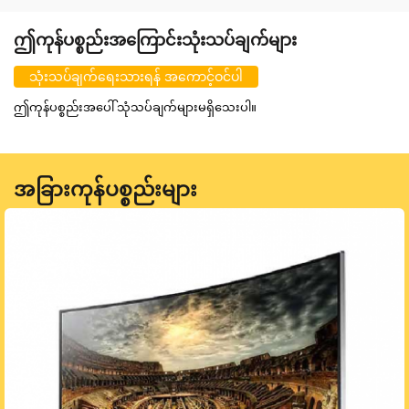
ဤကုန်ပစ္စည်းအကြောင်းသုံးသပ်ချက်များ
သုံးသပ်ချက်ရေးသားရန် အကောင့်ဝင်ပါ
ဤကုန်ပစ္စည်းအပေါ် သုံသပ်ချက်များမရှိသေးပါ။
အခြားကုန်ပစ္စည်းများ