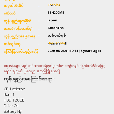
Toshiba
အမှတ်တံဆိပ်
E8 420CME
မော်ဒယ်
japan
ကုန်ပစ္စည်းမူလနိုင်ငံ
6 months
အာမခံ (ဝန်ဆောင်မှု)
တစ်ပတ်ရစ်
ကုန်ပစ္စည်းအခြေအနေ
Heaven Mall
တင်သွင်းသူ
2020-08-28 01:19:14
( 5 years ago)
ကြော်ငြာတင်သည့်အချိန်
ဈေးနုန်းများသည် တင်ထားသည့်ရက်မှ တစ်လကျော်လျင် ပြောင်းလဲနိုင်သဖြင့်
ရောင်းချသူနှင့် ပြန်လည် အတည်ပြု ပေးရန်
ကုန်ပစ္စည်းအကြောင်းအရာ :
CPU celeron
Ram 1
HDD 120GB
Drive Ok
Battery Ng