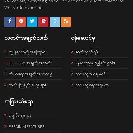
You can buy everything inside. The one and only Best E-commerce
Website in Myanmar
သတင်းအချက်လက်
ဝန်ဆောင်မှု
ကျွန်တော်တို့အကြောင်း
ဆက်သွယ်ရန်
DELIVERY အချက်အလက်
ပြန်လည်ပေးပို့ခြင်းမူဝါဒ
ကိုယ်ရေးအချက်အလက်မူ
ဘယ်လို၀ယ်ရမလဲ
အသုံးပြုစည်းမျဉ်းများ
ဘယ်လိုရောင်းရမလဲ
အခြားသိစရာ
ရောင်းသူများ
PREMIUM FEATURES