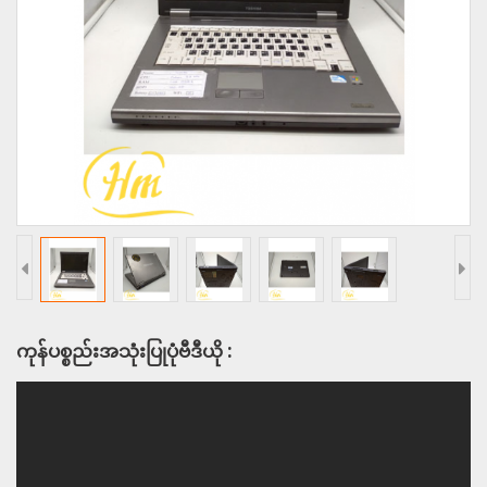
ကုန်ပစ္စည်းအသုံးပြုပုံဗီဒီယို :