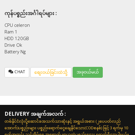
ကုန်ပစ္စည်းအင်္ဂါရပ်များ :
CPU celeron
Ram 1
HDD 120GB
Drive Ok
Battery Ng
CHAT
အခုဝယ်မယ်
စျေးဝယ်ခြင်းထဲသို့
DELIVERY အချက်အလက် :
တစ်နိုင်ငံလုံးပို့ဆောင်ခအသက်သာဆုံးနှင့် အရွယ်အစား (၂ပေပတ်လည်
အောက်)ပစ္စည်းများ ပစ္စည်းရောက်ငွေချေနိုင်သော(CODစနစ်) ဖြင့် 3 ရက်မှ 10
ရက်အတွင်း သင့်အိမ်ရှေ့အရောက် မှာယူတဲ့ပစ္စည်းလေး ရောက်ရှိလာပါမယ်။