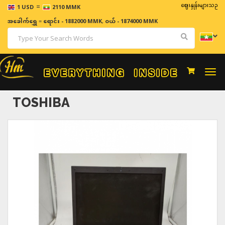
=
ဈေးနှုန်းများသည် အချိန်နှင
1 USD
2110 MMK
အခေါက်ရွှေ
=
ရောင်း - 1882000 MMK
,
ဝယ် - 1874000 MMK
Togg
navi
TOSHIBA