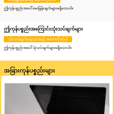
ဤကုန်ပစ္စည်းအပေါ် မေးမြန်းချက်များမရှိသေးပါ။
ဤကုန်ပစ္စည်းအကြောင်းသုံးသပ်ချက်များ
သုံးသပ်ချက်ရေးသားရန် အကောင့်ဝင်ပါ
ဤကုန်ပစ္စည်းအပေါ် သုံသပ်ချက်များမရှိသေးပါ။
အခြားကုန်ပစ္စည်းများ