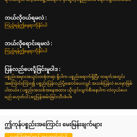
ဘယ်လို၀ယ်ရမလဲ :
ကြည့်ရန်ဤနေရာကိုနှိပ်ပါ
ဘယ်လိုရောင်းရမလဲ :
ကြည့်ရန်ဤနေရာကိုနှိပ်ပါ
ပြန်လည်ပေးပို့ခြင်းမူဝါဒ :
ပစ္စည်းအမှားအယွင်းတစုံတရာ ရှိပါက ပစ္စည်းရောက်ရှိပြီး တရက်အတွင်း
အကြောင်းကြား၍ ပစ္စည်းပြန်လည်ပို့ဆောင်ပေးလျှင် အသစ်ပြန်လဲ ပေးမှာဖြစ်
ပါတယ်။ ( ပစ္စည်းအသစ်အနေအထား ယိုယွင်းပျက်စီးနေပါက လဲလှယ်ပေး
မည် မဟုတ်ပါ ) ငွေပြန်အမ်းခြင်းသီးခံပါ။
ဤကုန်ပစ္စည်းအကြောင်း မေးမြန်းချက်များ
မေးမြန်းစုံစမ်းရန် အကောင့်ဝင်ပါ