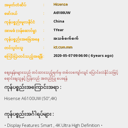
Hisense
အမှတ်တံဆိပ်
A6100UW
မော်ဒယ်
China
ကုန်ပစ္စည်းမူလနိုင်ငံ
1Year
အာမခံ (ဝန်ဆောင်မှု)
အသစ်စက်စက်
ကုန်ပစ္စည်းအခြေအနေ
ict.com.mm
တင်သွင်းသူ
2020-05-07 09:06:00
( 6 years ago)
ကြော်ငြာတင်သည့်အချိန်
ဈေးနုန်းများသည် တင်ထားသည့်ရက်မှ တစ်လကျော်လျင် ပြောင်းလဲနိုင်သဖြင့်
ရောင်းချသူနှင့် ပြန်လည် အတည်ပြု ပေးရန်
ကုန်ပစ္စည်းအကြောင်းအရာ :
Hisense A6100UW (50”,4K)
ကုန်ပစ္စည်းအင်္ဂါရပ်များ :
• Display Features Smart , 4K Ultra High Definition •