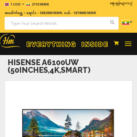
=
ဈေးနှုန်းများသည် အချိန်နှ
1 USD
2110 MMK
အခေါက်ရွှေ
=
ရောင်း - 1882000 MMK
,
ဝယ် - 1874000 MMK
Togg
navi
HISENSE A6100UW
(50INCHES,4K,SMART)