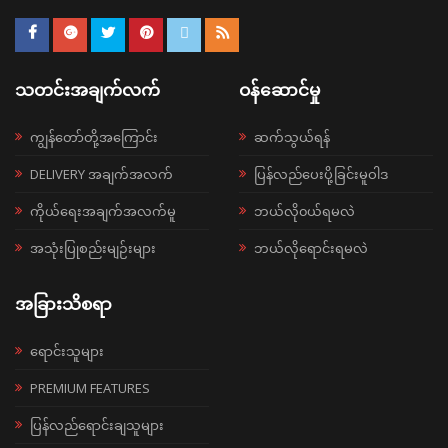
သတင်းအချက်လက်
ဝန်ဆောင်မှု
ကျွန်တော်တို့အကြောင်း
ဆက်သွယ်ရန်
DELIVERY အချက်အလက်
ပြန်လည်ပေးပို့ခြင်းမူဝါဒ
ကိုယ်ရေးအချက်အလက်မူ
ဘယ်လို၀ယ်ရမလဲ
အသုံးပြုစည်းမျဉ်းများ
ဘယ်လိုရောင်းရမလဲ
အခြားသိစရာ
ရောင်းသူများ
PREMIUM FEATURES
ပြန်လည်ရောင်းချသူများ