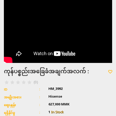
ကုန်ပစ္စည်းအခြေခံအချက်အလက် :
(0)
HM_3992
ID
Hisense
အမျိုးအစား
627,000
MMK
ဈေးနှုန်း
1
In Stock
ရရှိနိုင်မှု