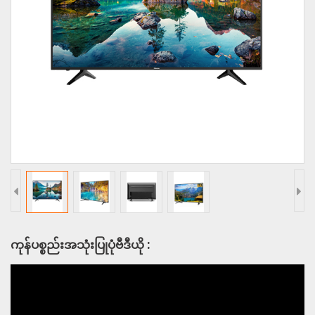
ကုန်ပစ္စည်းအသုံးပြုပုံဗီဒီယို :