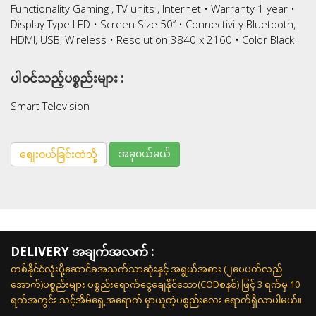
Functionality Gaming , TV units , Internet • Warranty 1 year •
Display Type LED • Screen Size 50’’ • Connectivity Bluetooth,
HDMI, USB, Wireless • Resolution 3840 x 2160 • Color Black
ပါဝင်သည့်ပစ္စည်းများ :
Smart Television
အခုဝယ်မယ်
စျေးဝယ်ခြင်းထဲသို့
DELIVERY အချက်အလက် :
တစ်နိုင်ငံလုံးပို့ဆောင်ခအသက်သာဆုံးနှင့် အရွယ်အစား (၂ပေပတ်လည်
အောက်)ပစ္စည်းများ ပစ္စည်းရောက်ငွေချေနိုင်သော(CODစနစ်) ဖြင့် 3 ရက်မှ 10
ရက်အတွင်း သင့်အိမ်ရှေ့အရောက် မှာယူတဲ့ပစ္စည်းလေး ရောက်ရှိလာပါမယ်။