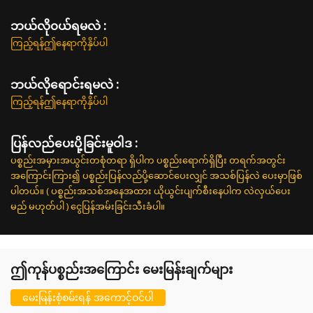
ဘယ်လို၀ယ်ရမလဲ :
ကြည့်ရန်ဤနေရာကိုနှိပ်ပါ
ဘယ်လိုရောင်းရမလဲ :
ကြည့်ရန်ဤနေရာကိုနှိပ်ပါ
ပြန်လည်ပေးပို့ခြင်းမူဝါဒ :
ပစ္စည်းအမှားအယွင်းတစုံတရာ ရှိပါက ပစ္စည်းရောက်ရှိပြီး တရက်အတွင်း
အကြောင်းကြား၍ ပစ္စည်းပြန်လည်ပို့ဆောင်ပေးလျှင် အသစ်ပြန်လဲ ပေးမှာဖြစ်
ပါတယ်။ ( ပစ္စည်းအသစ်အနေအထား ယိုယွင်းပျက်စီးနေပါက လဲလှယ်ပေး
မည် မဟုတ်ပါ ) ငွေပြန်အမ်းခြင်းသီးခံပါ။
ဤကုန်ပစ္စည်းအကြောင်း မေးမြန်းချက်များ
မေးမြန်းစုံစမ်းရန် အကောင့်ဝင်ပါ