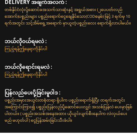
DELIVERY အချက်အလက် :
တစ်နိုင်ငံလုံးပို့ဆောင်ခအသက်သာဆုံးနှင့် အရွယ်အစား (၂ပေပတ်လည်
အောက်)ပစ္စည်းများ ပစ္စည်းရောက်ငွေချေနိုင်သော(CODစနစ်) ဖြင့် 3 ရက်မှ 10
ရက်အတွင်း သင့်အိမ်ရှေ့အရောက် မှာယူတဲ့ပစ္စည်းလေး ရောက်ရှိလာပါမယ်။
ဘယ်လို၀ယ်ရမလဲ :
ကြည့်ရန်ဤနေရာကိုနှိပ်ပါ
ဘယ်လိုရောင်းရမလဲ :
ကြည့်ရန်ဤနေရာကိုနှိပ်ပါ
ပြန်လည်ပေးပို့ခြင်းမူဝါဒ :
ပစ္စည်းအမှားအယွင်းတစုံတရာ ရှိပါက ပစ္စည်းရောက်ရှိပြီး တရက်အတွင်း
အကြောင်းကြား၍ ပစ္စည်းပြန်လည်ပို့ဆောင်ပေးလျှင် အသစ်ပြန်လဲ ပေးမှာဖြစ်
ပါတယ်။ ( ပစ္စည်းအသစ်အနေအထား ယိုယွင်းပျက်စီးနေပါက လဲလှယ်ပေး
မည် မဟုတ်ပါ ) ငွေပြန်အမ်းခြင်းသီးခံပါ။