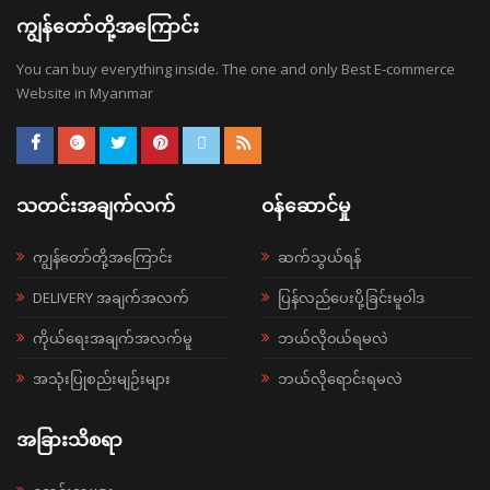
ကျွန်တော်တို့အကြောင်း
You can buy everything inside. The one and only Best E-commerce
Website in Myanmar
သတင်းအချက်လက်
ဝန်ဆောင်မှု
ကျွန်တော်တို့အကြောင်း
ဆက်သွယ်ရန်
DELIVERY အချက်အလက်
ပြန်လည်ပေးပို့ခြင်းမူဝါဒ
ကိုယ်ရေးအချက်အလက်မူ
ဘယ်လို၀ယ်ရမလဲ
အသုံးပြုစည်းမျဉ်းများ
ဘယ်လိုရောင်းရမလဲ
အခြားသိစရာ