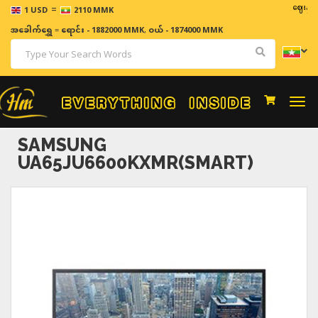
=
ဈေးနှုန်းများ
1 USD
2110 MMK
အခေါက်ရွှေ
=
ရောင်း - 1882000 MMK
,
ဝယ် - 1874000 MMK
Togg
navi
SAMSUNG
UA65JU6600KXMR(SMART)