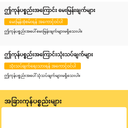
ဤကုန်ပစ္စည်းအကြောင်း မေးမြန်းချက်များ
မေးမြန်းစုံစမ်းရန် အကောင့်ဝင်ပါ
ဤကုန်ပစ္စည်းအပေါ် မေးမြန်းချက်များမရှိသေးပါ။
ဤကုန်ပစ္စည်းအကြောင်းသုံးသပ်ချက်များ
သုံးသပ်ချက်ရေးသားရန် အကောင့်ဝင်ပါ
ဤကုန်ပစ္စည်းအပေါ် သုံသပ်ချက်များမရှိသေးပါ။
အခြားကုန်ပစ္စည်းများ