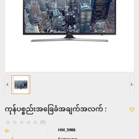
ကုန်ပစ္စည်းအခြေခံအချက်အလက် :
(0)
HM_3988
ID