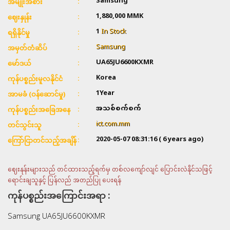
Samsung
အမျိုးအစား
1,880,000
MMK
ဈေးနှုန်း
1
In Stock
ရရှိနိုင်မှု
Samsung
အမှတ်တံဆိပ်
UA65JU6600KXMR
မော်ဒယ်
Korea
ကုန်ပစ္စည်းမူလနိုင်ငံ
1Year
အာမခံ (ဝန်ဆောင်မှု)
အသစ်စက်စက်
ကုန်ပစ္စည်းအခြေအနေ
ict.com.mm
တင်သွင်းသူ
2020-05-07 08:31:16
( 6 years ago)
ကြော်ငြာတင်သည့်အချိန်
ဈေးနုန်းများသည် တင်ထားသည့်ရက်မှ တစ်လကျော်လျင် ပြောင်းလဲနိုင်သဖြင့်
ရောင်းချသူနှင့် ပြန်လည် အတည်ပြု ပေးရန်
ကုန်ပစ္စည်းအကြောင်းအရာ :
Samsung UA65JU6600KXMR