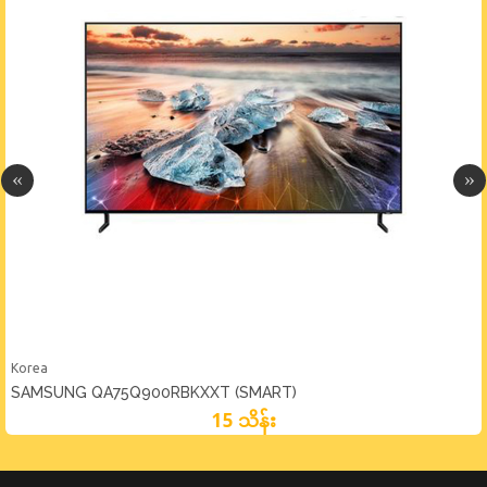
Korea
SAMSUNG QA75Q900RBKXXT (SMART)
15 သိန်း