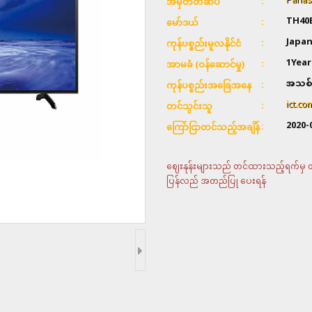
Panas
အမှတ်တံဆိပ်
TH40
မော်ဒယ်
Japa
ကုန်ပစ္စည်းမူလနိုင်ငံ
1Year
အာမခံ (ဝန်ဆောင်မှု)
အသစ်
ကုန်ပစ္စည်းအခြေအနေ
ict.c
တင်သွင်းသူ
2020-
ကြော်ငြာတင်သည့်အချိန်
ဈေးနုန်းများသည် တင်ထားသည့်ရက်မှ တစ်
ပြန်လည် အတည်ပြု ပေးရန်