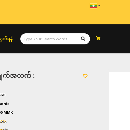
ွယ်ရန်
အချက်အလက် :
970
sonic
00
MMK
tock