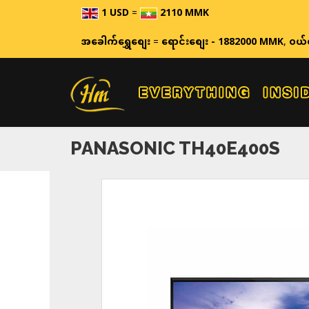
1 USD
=
2110 MMK
ဈေးနှုန
အခေါက်ရွှေစျေး
=
ရောင်းစျေး - 1882000 MMK
,
ဝယ်
PANASONIC TH40E400S