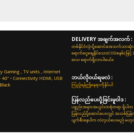
DELIVERY အချက်အလက် :
တစ်နိုင်ငံလုံးပို့ဆောင်ခအသက်သာဆုံ
ရောက်ငွေချေနိုင်သော(CODစနစ်) ဖြင့်
လေး ရောက်ရှိလာပါမယ်။
ty Gaming , TV units , Internet
ဘယ်လို၀ယ်ရမလဲ :
e 40’’ • Connectivity HDMI, USB
 Black
ကြည့်ရန်ဤနေရာကိုနှိပ်ပါ
ပြန်လည်ပေးပို့ခြင်းမူဝါဒ :
ပစ္စည်းအမှားအယွင်းတစုံတရာ ရှိပါက 
ပြန်လည်ပို့ဆောင်ပေးလျှင် အသစ်ပြန
ပျက်စီးနေပါက လဲလှယ်ပေးမည် မဟုတ်ပါ