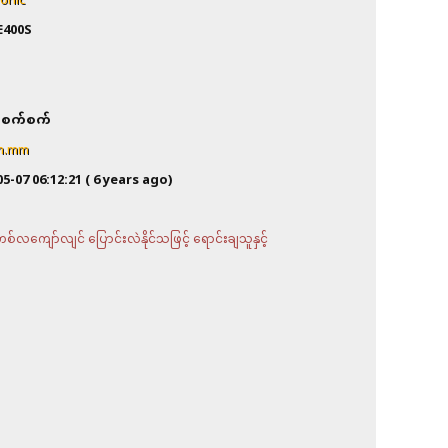
onic
E400S
n
စက်စက်
om.mm
05-07 06:12:21
( 6 years ago)
လကျော်လျင် ပြောင်းလဲနိုင်သဖြင့် ရောင်းချသူနှင့်