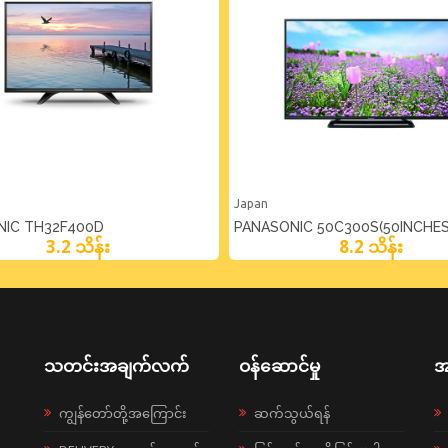
Japan
NIC TH32F400D
PANASONIC 50C300S(50INCHES
3.2 သိန်း
8.2 သိန်း
သတင်းအချက်လက်
ဝန်ဆောင်မှု
အ
ကျွန်တော်တို့အကြောင်း
ဆက်သွယ်ရန်