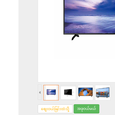
အခုဝယ်မယ်
စျေးဝယ်ခြင်းထဲသို့