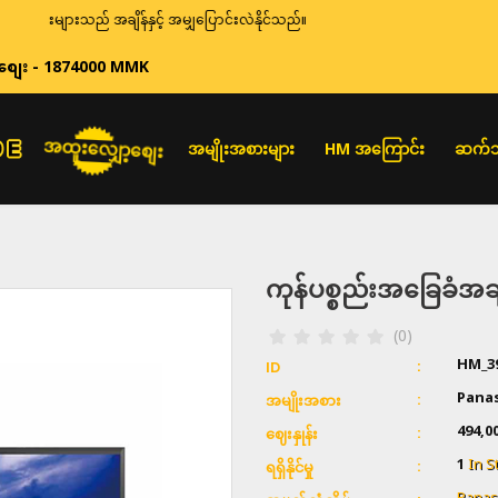
်းများသည် အချိန်နှင့် အမျှပြောင်းလဲနိုင်သည်။
စျေး - 1874000 MMK
အထူးလျှော့စျေး
အမျိုးအစားများ
HM အကြောင်း
ဆက်သ
ကုန်ပစ္စည်းအခြေခံ
(0)
HM_3
ID
Pana
အမျိုးအစား
494,0
ဈေးနှုန်း
1
In S
ရရှိနိုင်မှု