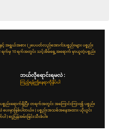
းနှင့် အရွယ်အစား (၂ပေပတ်လည်အောက်)ပစ္စည်းများ ပစ္စည်း
 3 ရက်မှ 10 ရက်အတွင်း သင့်အိမ်ရှေ့အရောက် မှာယူတဲ့ပစ္စည်း
ဘယ်လိုရောင်းရမလဲ :
ကြည့်ရန်ဤနေရာကိုနှိပ်ပါ
ပစ္စည်းရောက်ရှိပြီး တရက်အတွင်း အကြောင်းကြား၍ ပစ္စည်း
်လဲ ပေးမှာဖြစ်ပါတယ်။ ( ပစ္စည်းအသစ်အနေအထား ယိုယွင်း
 ) ငွေပြန်အမ်းခြင်းသီးခံပါ။