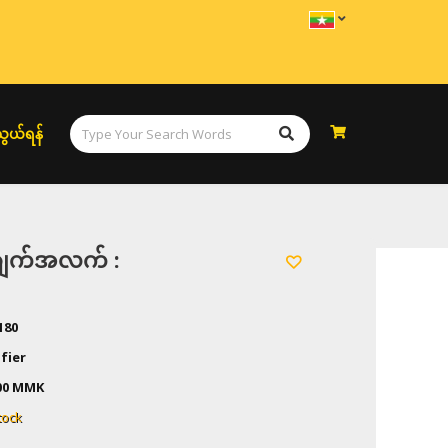
ွယ်ရန်
အချက်အလက် :
180
fier
00
MMK
tock