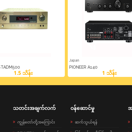
Japan
STADM500
PIONEER A140
1.5 သိန်း
1 သိန်း
သတင်းအချက်လက်
ဝန်ဆောင်မှု
အ
ကျွန်တော်တို့အကြောင်း
ဆက်သွယ်ရန်