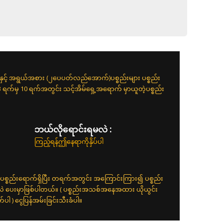
းနှင့် အရွယ်အစား (၂ပေပတ်လည်အောက်)ပစ္စည်းများ ပစ္စည်း
 3 ရက်မှ 10 ရက်အတွင်း သင့်အိမ်ရှေ့အရောက် မှာယူတဲ့ပစ္စည်း
ဘယ်လိုရောင်းရမလဲ :
ကြည့်ရန်ဤနေရာကိုနှိပ်ပါ
ပစ္စည်းရောက်ရှိပြီး တရက်အတွင်း အကြောင်းကြား၍ ပစ္စည်း
်လဲ ပေးမှာဖြစ်ပါတယ်။ ( ပစ္စည်းအသစ်အနေအထား ယိုယွင်း
 ) ငွေပြန်အမ်းခြင်းသီးခံပါ။