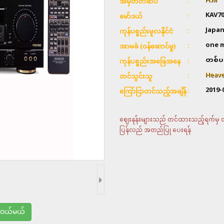
H.M
အမှတ်တံဆိပ်
KAV7
မော်ဒယ်
Japa
ကုန်ပစ္စည်းမူလနိုင်ငံ
one 
အာမခံ (ဝန်ဆောင်မှု)
တစ်ပ
ကုန်ပစ္စည်းအခြေအနေ
Heave
တင်သွင်းသူ
2019-
ကြော်ငြာတင်သည့်အချိန်
ဈေးနုန်းများသည် တင်ထားသည့်ရက်မှ တစ်
ပြန်လည် အတည်ပြု ပေးရန်
ုဝယ်မယ်