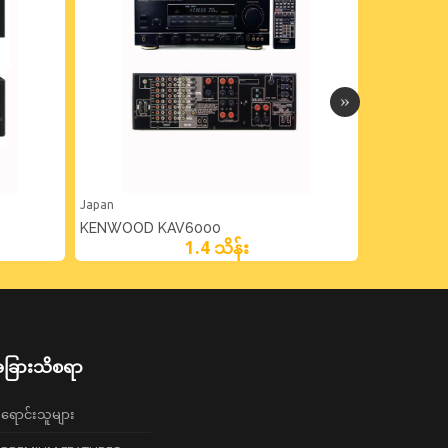
Japan
Japan
KENWOOD KAV6000
DENON AV
1.4 သိန်း
ခြားသိစရာ
ရောင်းသူများ