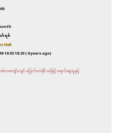
000
n
month
တ်ရစ်
n Mall
09-16 03:18:20
( 6 years ago)
လကျော်လျင် ပြောင်းလဲနိုင်သဖြင့် ရောင်းချသူနှင့်