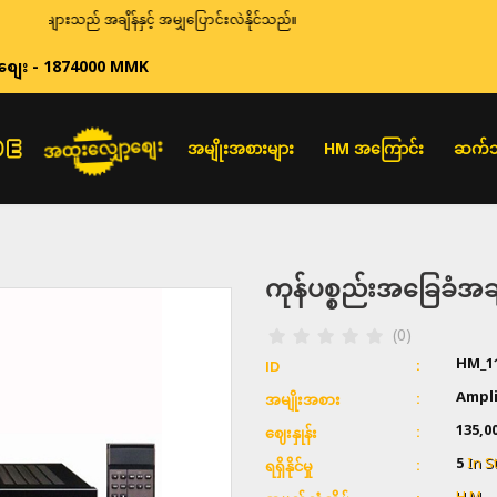
များသည် အချိန်နှင့် အမျှပြောင်းလဲနိုင်သည်။
စျေး - 1874000 MMK
အထူးလျှော့စျေး
အမျိုးအစားများ
HM အကြောင်း
ဆက်သ
ကုန်ပစ္စည်းအခြေခံ
(0)
HM_1
ID
Ampli
အမျိုးအစား
135,0
ဈေးနှုန်း
5
In S
ရရှိနိုင်မှု