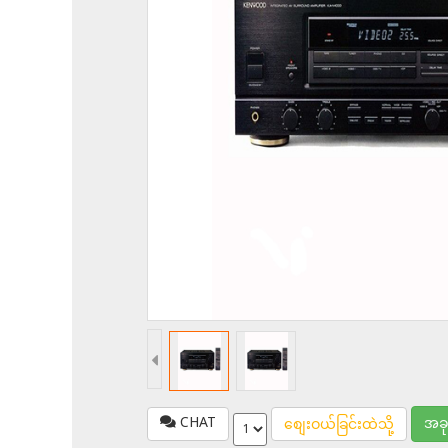
CHAT
အခ
စျေးဝယ်ခြင်းထဲသို့