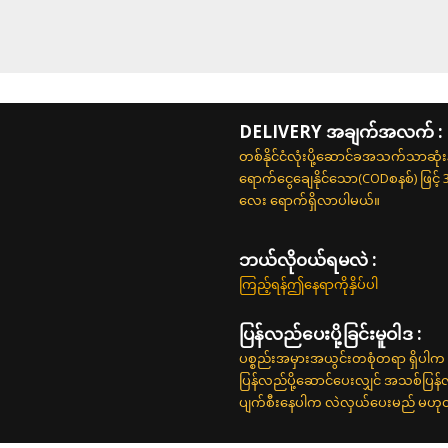
DELIVERY အချက်အလက် :
တစ်နိုင်ငံလုံးပို့ဆောင်ခအသက်သာဆုံ
ရောက်ငွေချေနိုင်သော(CODစနစ်) ဖြင့်
လေး ရောက်ရှိလာပါမယ်။
ဘယ်လို၀ယ်ရမလဲ :
ကြည့်ရန်ဤနေရာကိုနှိပ်ပါ
ပြန်လည်ပေးပို့ခြင်းမူဝါဒ :
ပစ္စည်းအမှားအယွင်းတစုံတရာ ရှိပါက 
ပြန်လည်ပို့ဆောင်ပေးလျှင် အသစ်ပြန
ပျက်စီးနေပါက လဲလှယ်ပေးမည် မဟုတ်ပါ