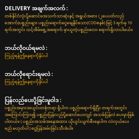
DELIVERY အချက်အလက် :
တစ်နိုင်ငံလုံးပို့ဆောင်ခအသက်သာဆုံးနှင့် အရွယ်အစား (၂ပေပတ်လည်
အောက်)ပစ္စည်းများ ပစ္စည်းရောက်ငွေချေနိုင်သော(CODစနစ်) ဖြင့် 3 ရက်မှ 10
ရက်အတွင်း သင့်အိမ်ရှေ့အရောက် မှာယူတဲ့ပစ္စည်းလေး ရောက်ရှိလာပါမယ်။
ဘယ်လို၀ယ်ရမလဲ :
ကြည့်ရန်ဤနေရာကိုနှိပ်ပါ
ဘယ်လိုရောင်းရမလဲ :
ကြည့်ရန်ဤနေရာကိုနှိပ်ပါ
ပြန်လည်ပေးပို့ခြင်းမူဝါဒ :
ပစ္စည်းအမှားအယွင်းတစုံတရာ ရှိပါက ပစ္စည်းရောက်ရှိပြီး တရက်အတွင်း
အကြောင်းကြား၍ ပစ္စည်းပြန်လည်ပို့ဆောင်ပေးလျှင် အသစ်ပြန်လဲ ပေးမှာဖြစ်
ပါတယ်။ ( ပစ္စည်းအသစ်အနေအထား ယိုယွင်းပျက်စီးနေပါက လဲလှယ်ပေး
မည် မဟုတ်ပါ ) ငွေပြန်အမ်းခြင်းသီးခံပါ။