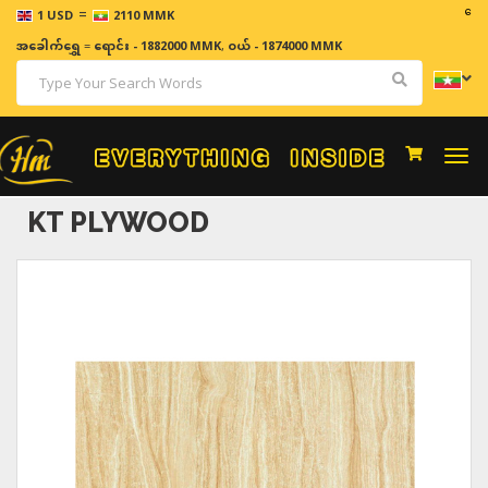
=
ဈေးနှုန်းမ
1 USD
2110 MMK
အခေါက်ရွှေ
=
ရောင်း - 1882000 MMK
,
ဝယ် - 1874000 MMK
Togg
navi
KT PLYWOOD