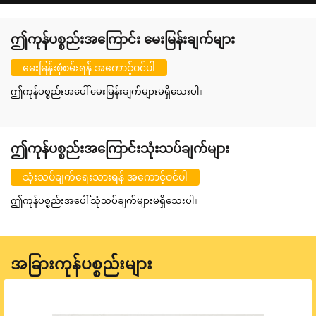
ဤကုန်ပစ္စည်းအကြောင်း မေးမြန်းချက်များ
မေးမြန်းစုံစမ်းရန် အကောင့်ဝင်ပါ
ဤကုန်ပစ္စည်းအပေါ် မေးမြန်းချက်များမရှိသေးပါ။
ဤကုန်ပစ္စည်းအကြောင်းသုံးသပ်ချက်များ
သုံးသပ်ချက်ရေးသားရန် အကောင့်ဝင်ပါ
ဤကုန်ပစ္စည်းအပေါ် သုံသပ်ချက်များမရှိသေးပါ။
အခြားကုန်ပစ္စည်းများ