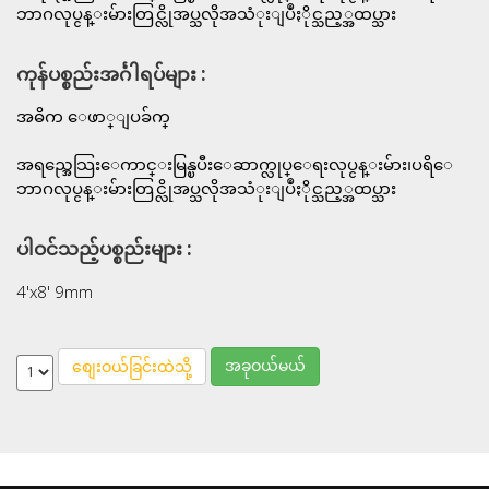
ဘာဂလုပ္ငန္းမ်ားတြင္လိုအပ္သလိုအသံုးျပဳႏိုင္သည့္အထပ္သား
ကုန်ပစ္စည်းအင်္ဂါရပ်များ :
အဓိက ေဖာ္ျပခ်က္
အရည္အေသြးေကာင္းမြန္ၿပီးေဆာက္လုပ္ေရးလုပ္ငန္းမ်ား၊ပရိေ
ဘာဂလုပ္ငန္းမ်ားတြင္လိုအပ္သလိုအသံုးျပဳႏိုင္သည့္အထပ္သား
ပါဝင်သည့်ပစ္စည်းများ :
4'x8' 9mm
အခုဝယ်မယ်
စျေးဝယ်ခြင်းထဲသို့