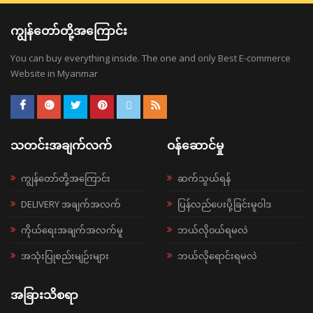
ကျွန်တော်တို့အကြောင်း
You can buy everything inside. The one and only Best E-commerce
Website in Myanmar
သတင်းအချက်လက်
ဝန်ဆောင်မှု
ကျွန်တော်တို့အကြောင်း
ဆက်သွယ်ရန်
DELIVERY အချက်အလက်
ပြန်လည်ပေးပို့ခြင်းမူဝါဒ
ကိုယ်ရေးအချက်အလက်မူ
ဘယ်လို၀ယ်ရမလဲ
အသုံးပြုစည်းမျဉ်းများ
ဘယ်လိုရောင်းရမလဲ
အခြားသိစရာ