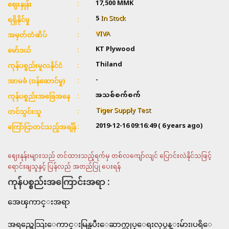
17,500
MMK
ဈေးနှုန်း
5
In Stock
ရရှိနိုင်မှု
VIVA
အမှတ်တံဆိပ်
KT Plywood
မော်ဒယ်
Thiland
ကုန်ပစ္စည်းမူလနိုင်ငံ
-
အာမခံ (ဝန်ဆောင်မှု)
အသစ်စက်စက်
ကုန်ပစ္စည်းအခြေအနေ
Tiger Supply Test
တင်သွင်းသူ
2019-12-16 09:16:49
( 6 years ago)
ကြော်ငြာတင်သည့်အချိန်
ဈေးနုန်းများသည် တင်ထားသည့်ရက်မှ တစ်လကျော်လျင် ပြောင်းလဲနိုင်သဖြင့်
ရောင်းချသူနှင့် ပြန်လည် အတည်ပြု ပေးရန်
ကုန်ပစ္စည်းအကြောင်းအရာ :
အေၾကာင္းအရာ
အရည္အေသြးေကာင္းမြန္ၿပီးေဆာက္လုပ္ေရးလုပ္ငန္းမ်ား၊ပရိေ