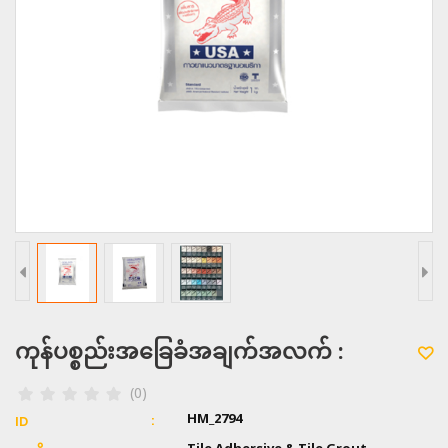
ကုန်ပစ္စည်းအခြေခံအချက်အလက် :
(0)
HM_2794
ID