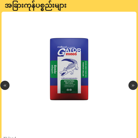
အခြားကုန်ပစ္စည်းများ