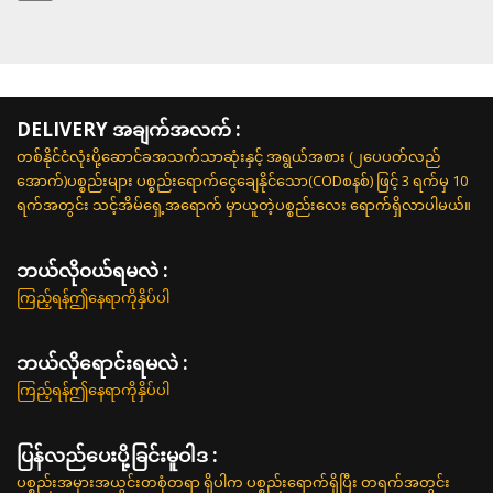
DELIVERY အချက်အလက် :
တစ်နိုင်ငံလုံးပို့ဆောင်ခအသက်သာဆုံးနှင့် အရွယ်အစား (၂ပေပတ်လည်
အောက်)ပစ္စည်းများ ပစ္စည်းရောက်ငွေချေနိုင်သော(CODစနစ်) ဖြင့် 3 ရက်မှ 10
ရက်အတွင်း သင့်အိမ်ရှေ့အရောက် မှာယူတဲ့ပစ္စည်းလေး ရောက်ရှိလာပါမယ်။
ဘယ်လို၀ယ်ရမလဲ :
ကြည့်ရန်ဤနေရာကိုနှိပ်ပါ
ဘယ်လိုရောင်းရမလဲ :
ကြည့်ရန်ဤနေရာကိုနှိပ်ပါ
ပြန်လည်ပေးပို့ခြင်းမူဝါဒ :
ပစ္စည်းအမှားအယွင်းတစုံတရာ ရှိပါက ပစ္စည်းရောက်ရှိပြီး တရက်အတွင်း