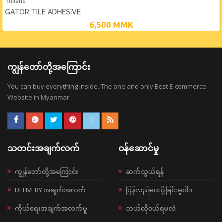
Thiland
GATOR TILE ADHESIVE
6,500
MMK
ကျွန်တော်တို့အကြောင်း
You can buy everything inside. The one and only Best E-commerce
Website in Myanmar
သတင်းအချက်လက်
ဝန်ဆောင်မှု
ကျွန်တော်တို့အကြောင်း
ဆက်သွယ်ရန်
DELIVERY အချက်အလက်
ပြန်လည်ပေးပို့ခြင်းမူဝါဒ
ကိုယ်ရေးအချက်အလက်မူ
ဘယ်လို၀ယ်ရမလဲ