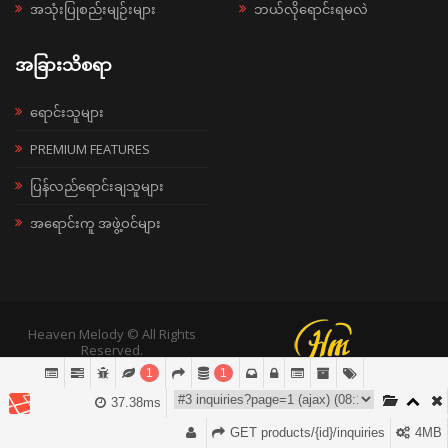
အသုံးပြုစည်းမျဉ်းများ
ဘယ်လိုရောင်းရမလဲ
အခြားသိစရာ
ရောင်းသူများ
PREMIUM FEATURES
ပြန်လည်ရောင်းချသူများ
အရောင်းကူ အဖွဲ့ဝင်များ
Heaven Melody © All Rights
Reserved.
1
1
37.38ms
GET products/{id}/inquiries
4MB