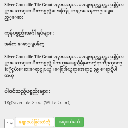
Silver Crocodile Tile Grout ႏွာေၾကာင္းျဖည့္ထည့္ရာတြင္စြဲက
ပ္အားေကာင္းၿပီးတာရွည္ခံေၾကြျပားႏွာေၾကာင္းျဖ
ည့္ေဆး
ကုန်ပစ္စည်းအင်္ဂါရပ်များ :
အဓိက ေဖာ္ျပခ်က္
Silver Crocodile Tile Grout ႏွာေၾကာင္းျဖည့္ထည့္ရာတြင္စြဲက
ပ္အားေကာင္းၿပီးတာရွည္ခံပါတယ္။ေရညွိမွိုမတက္ပဲရာသီဥတုဒဏ္
ခံႏိုင္ၿပီးေဆးေရာင္မျပယ္ပါ။ေရြးခ်ယ္စရာအေရာင္ ၃၉ ေရာင္ရွိပါ
တယ္
ပါဝင်သည့်ပစ္စည်းများ :
1Kg(Silver Tile Grout (White Color))
အခုဝယ်မယ်
စျေးဝယ်ခြင်းထဲသို့