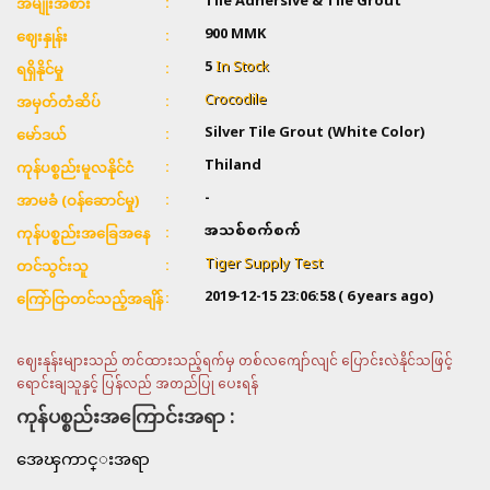
Tile Adhersive & Tile Grout
အမျိုးအစား
900
MMK
ဈေးနှုန်း
5
In Stock
ရရှိနိုင်မှု
Crocodile
အမှတ်တံဆိပ်
Silver Tile Grout (White Color)
မော်ဒယ်
Thiland
ကုန်ပစ္စည်းမူလနိုင်ငံ
-
အာမခံ (ဝန်ဆောင်မှု)
အသစ်စက်စက်
ကုန်ပစ္စည်းအခြေအနေ
Tiger Supply Test
တင်သွင်းသူ
2019-12-15 23:06:58
( 6 years ago)
ကြော်ငြာတင်သည့်အချိန်
ဈေးနုန်းများသည် တင်ထားသည့်ရက်မှ တစ်လကျော်လျင် ပြောင်းလဲနိုင်သဖြင့်
ရောင်းချသူနှင့် ပြန်လည် အတည်ပြု ပေးရန်
ကုန်ပစ္စည်းအကြောင်းအရာ :
အေၾကာင္းအရာ