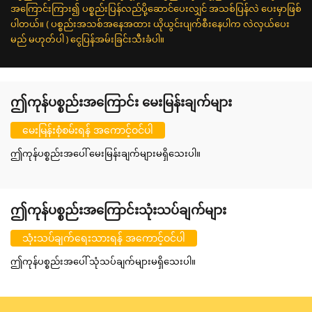
အကြောင်းကြား၍ ပစ္စည်းပြန်လည်ပို့ဆောင်ပေးလျှင် အသစ်ပြန်လဲ ပေးမှာဖြစ်
ပါတယ်။ ( ပစ္စည်းအသစ်အနေအထား ယိုယွင်းပျက်စီးနေပါက လဲလှယ်ပေး
မည် မဟုတ်ပါ ) ငွေပြန်အမ်းခြင်းသီးခံပါ။
ဤကုန်ပစ္စည်းအကြောင်း မေးမြန်းချက်များ
မေးမြန်းစုံစမ်းရန် အကောင့်ဝင်ပါ
ဤကုန်ပစ္စည်းအပေါ် မေးမြန်းချက်များမရှိသေးပါ။
ဤကုန်ပစ္စည်းအကြောင်းသုံးသပ်ချက်များ
သုံးသပ်ချက်ရေးသားရန် အကောင့်ဝင်ပါ
ဤကုန်ပစ္စည်းအပေါ် သုံသပ်ချက်များမရှိသေးပါ။