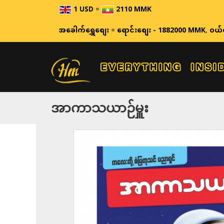
1 USD
=
2110 MMK
ဈေးနှုန်းများ
အခေါက်ရွှေစျေး
=
ရောင်းစျေး - 1882000 MMK
,
ဝယ်
အာကာသယာဉ်မှူး