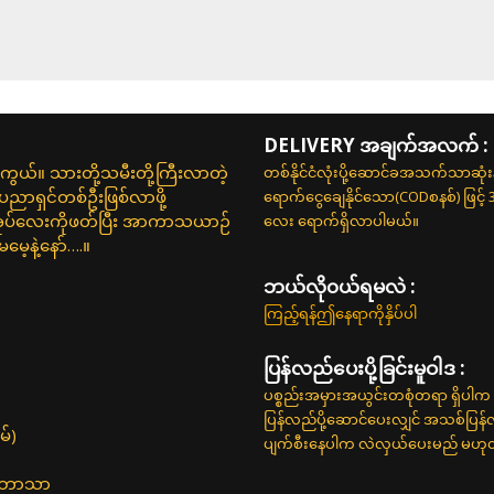
DELIVERY အချက်အလက် :
ယ်။ သားတို့သမီးတို့ကြီးလာတဲ့
တစ်နိုင်ငံလုံးပို့ဆောင်ခအသက်သာဆုံ
့ပညာရှင်တစ်ဦးဖြစ်လာဖို့
ရောက်ငွေချေနိုင်သော(CODစနစ်) ဖြင့်
ုပ်လေးကိုဖတ်ပြီး အာကာသယာဉ်
လေး ရောက်ရှိလာပါမယ်။
မေ့နဲ့နော်….။
ဘယ်လို၀ယ်ရမလဲ :
ကြည့်ရန်ဤနေရာကိုနှိပ်ပါ
ပြန်လည်ပေးပို့ခြင်းမူဝါဒ :
ပစ္စည်းအမှားအယွင်းတစုံတရာ ရှိပါက 
ပြန်လည်ပို့ဆောင်ပေးလျှင် အသစ်ပြန
မ်)
ပျက်စီးနေပါက လဲလှယ်ပေးမည် မဟုတ်ပါ
နှစ်ဘာသာ