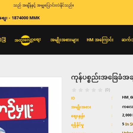
သည် အချိန်နှင့် အမျှပြောင်းလဲနိုင်သည်။
စျေး - 1874000 MMK
အထူးလျှော့စျေး
အမျိုးအစားများ
HM အကြောင်း
ဆက်သ
ကုန်ပစ္စည်းအခြေခံ
(0)
HM_6
ID
ကလေး
အမျိုးအစား
2,000
ဈေးနှုန်း
5
In S
ရရှိနိုင်မှု