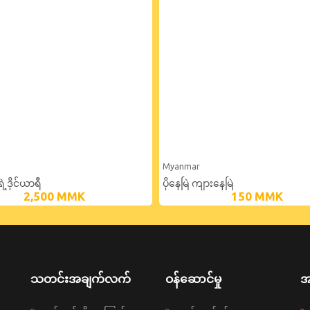
Myanmar
့ဒိုင်ယာရီ
ပိုနေမြဲ ကျားနေမြဲ
2,500
MMK
150
MMK
သတင်းအချက်လက်
ဝန်ဆောင်မှု
အ