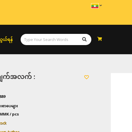
ွယ်ရန်
အချက်အလက် :
889
စာပေများ
MMK / pcs
tock