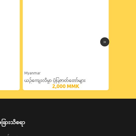
Myanmar
Myanmar
ယဉ်ကျေးလိမ္မာ ပုံပြဇာတ်တော်များ
ဒွေးမယ်နော်
2,000
MMK
ခြားသိစရာ