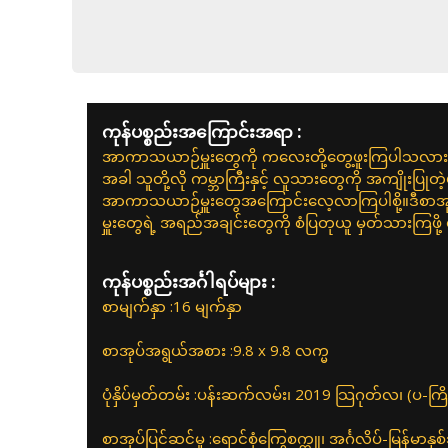
ကုန်ပစ္စည်းအကြောင်းအရာ :
အာကာသယာဉ်မှူးတွေကို ကလေးတို့တွေ့ဖူးကြပါသလားကွ
အခါ သူတို့လို ကမ္ဘာကြီးနှင့် လူသားတွေကို အကျိုးပြုတဲ
အာကာသယာဉ်မှူးတွေအကြောင်းလေ့လာကြပါစို့။ဒီစာအ
မှူးတွေရဲ့ အရည်အချင်းတွေကို စံပြတုယူ မှတ်သားကြဖို့ မ
ကုန်ပစ္စည်းအင်္ဂါရပ်များ :
စာမျက်နှာ :16 မျက်နှာ
စာအုပ်အရွယ်အစား :9.8 x 9.8 လက္မ
ပုံနှိပ်မှတ်တမ်း :ပန်းဆက်လမ်း၊ 2019 သြဂုတ်လ၊ (ပ-ကြိ
စာအုပ်ပြင်ဆင်မှု :ရောင်စုံကြွေစက္ကူ၊ အင်္ဂလိပ်-မြန်မာ