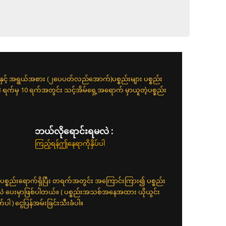
းနှင့် အရွယ်အစား (၂ပေပတ်လည်အောက်)ပစ္စည်းများ ပစ္စည်း
 3 ရက်မှ 10 ရက်အတွင်း သင့်အိမ်ရှေ့အရောက် မှာယူတဲ့ပစ္စည်း
ဘယ်လိုရောင်းရမလဲ :
ကြည့်ရန်ဤနေရာကိုနှိပ်ပါ
ပစ္စည်းရောက်ရှိပြီး တရက်အတွင်း အကြောင်းကြား၍ ပစ္စည်း
်လဲ ပေးမှာဖြစ်ပါတယ်။ ( ပစ္စည်းအသစ်အနေအထား ယိုယွင်း
 ) ငွေပြန်အမ်းခြင်းသီးခံပါ။