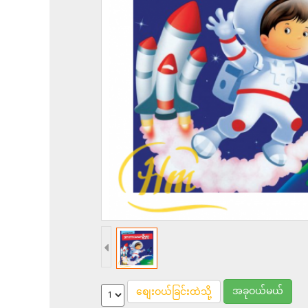
အခုဝယ်မယ်
စျေးဝယ်ခြင်းထဲသို့