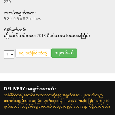
220
စာအုပ်အရွယ်အစား
5.8 x 0.5 x 8.2 inches
ပုံနှိပ်မှတ်တမ်း
မျိုးဆက်သစ်စာပေ၊ 2013 ဒီဇင်ဘာလ (ပထမအကြိမ်)
အခုဝယ်မယ်
စျေးဝယ်ခြင်းထဲသို့
DELIVERY အချက်အလက် :
တစ်နိုင်ငံလုံးပို့ဆောင်ခအသက်သာဆုံးနှင့် အရွယ်အစား (၂ပေပတ်လည်
အောက်)ပစ္စည်းများ ပစ္စည်းရောက်ငွေချေနိုင်သော(CODစနစ်) ဖြင့် 3 ရက်မှ 10
ရက်အတွင်း သင့်အိမ်ရှေ့အရောက် မှာယူတဲ့ပစ္စည်းလေး ရောက်ရှိလာပါမယ်။