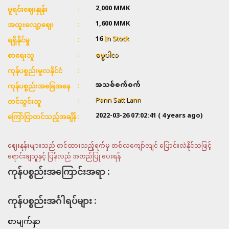
2,000 MMK
မူရင်းဈေးနှုန်း
1,600 MMK
အထူးလျော့ဈေး
16
In Stock
ရရှိနိုင်မှု
စာရေးသူ
ဓမ္မပါလ
ကုန်ပစ္စည်းမူလနိုင်ငံ
အသစ်စက်စက်
ကုန်ပစ္စည်းအခြေအနေ
Pann Satt Lann
တင်သွင်းသူ
2022-03-26 07:02:41
( 4 years ago)
ကြော်ငြာတင်သည့်အချိန်
ဈေးနုန်းများသည် တင်ထားသည့်ရက်မှ တစ်လကျော်လျင် ပြောင်းလဲနိုင်သဖြင့်
ရောင်းချသူနှင့် ပြန်လည် အတည်ပြု ပေးရန်
ကုန်ပစ္စည်းအကြောင်းအရာ :
ကုန်ပစ္စည်းအင်္ဂါရပ်များ :
စာမျက်နှာ