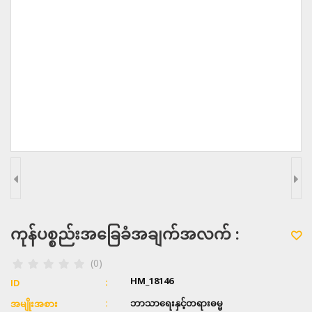
ကုန်ပစ္စည်းအခြေခံအချက်အလက် :
(0)
HM_18146
ID
ဘာသာရေးနှင့်တရားဓမ္မ
အမျိုးအစား