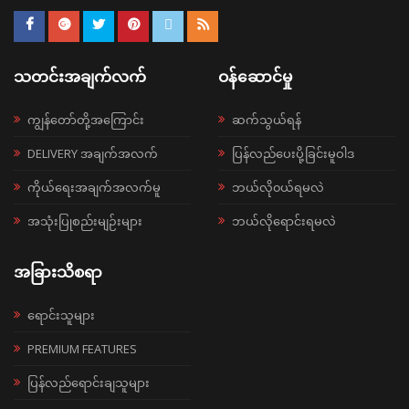
သတင်းအချက်လက်
ဝန်ဆောင်မှု
ကျွန်တော်တို့အကြောင်း
ဆက်သွယ်ရန်
DELIVERY အချက်အလက်
ပြန်လည်ပေးပို့ခြင်းမူဝါဒ
ကိုယ်ရေးအချက်အလက်မူ
ဘယ်လို၀ယ်ရမလဲ
အသုံးပြုစည်းမျဉ်းများ
ဘယ်လိုရောင်းရမလဲ
အခြားသိစရာ
ရောင်းသူများ
PREMIUM FEATURES
ပြန်လည်ရောင်းချသူများ