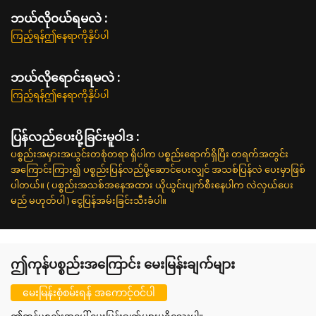
ဘယ်လို၀ယ်ရမလဲ :
ကြည့်ရန်ဤနေရာကိုနှိပ်ပါ
ဘယ်လိုရောင်းရမလဲ :
ကြည့်ရန်ဤနေရာကိုနှိပ်ပါ
ပြန်လည်ပေးပို့ခြင်းမူဝါဒ :
ပစ္စည်းအမှားအယွင်းတစုံတရာ ရှိပါက ပစ္စည်းရောက်ရှိပြီး တရက်အတွင်း
အကြောင်းကြား၍ ပစ္စည်းပြန်လည်ပို့ဆောင်ပေးလျှင် အသစ်ပြန်လဲ ပေးမှာဖြစ်
ပါတယ်။ ( ပစ္စည်းအသစ်အနေအထား ယိုယွင်းပျက်စီးနေပါက လဲလှယ်ပေး
မည် မဟုတ်ပါ ) ငွေပြန်အမ်းခြင်းသီးခံပါ။
ဤကုန်ပစ္စည်းအကြောင်း မေးမြန်းချက်များ
မေးမြန်းစုံစမ်းရန် အကောင့်ဝင်ပါ