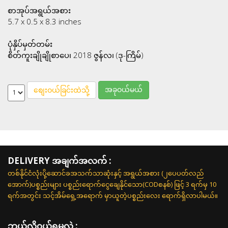
စာအုပ်အရွယ်အစား
5.7 x 0.5 x 8.3 inches
ပုံနှိပ်မှတ်တမ်း
စိတ်ကူးချိုချိုစာပေ၊ 2018 ဇွန်လ၊ (ဒု-ကြိမ်)
အခုဝယ်မယ်
စျေးဝယ်ခြင်းထဲသို့
DELIVERY အချက်အလက် :
တစ်နိုင်ငံလုံးပို့ဆောင်ခအသက်သာဆုံးနှင့် အရွယ်အစား (၂ပေပတ်လည်
အောက်)ပစ္စည်းများ ပစ္စည်းရောက်ငွေချေနိုင်သော(CODစနစ်) ဖြင့် 3 ရက်မှ 10
ရက်အတွင်း သင့်အိမ်ရှေ့အရောက် မှာယူတဲ့ပစ္စည်းလေး ရောက်ရှိလာပါမယ်။
ဘယ်လို၀ယ်ရမလဲ :