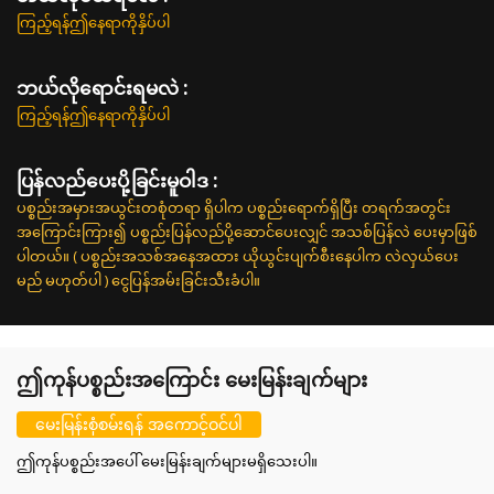
ကြည့်ရန်ဤနေရာကိုနှိပ်ပါ
ဘယ်လိုရောင်းရမလဲ :
ကြည့်ရန်ဤနေရာကိုနှိပ်ပါ
ပြန်လည်ပေးပို့ခြင်းမူဝါဒ :
ပစ္စည်းအမှားအယွင်းတစုံတရာ ရှိပါက ပစ္စည်းရောက်ရှိပြီး တရက်အတွင်း
အကြောင်းကြား၍ ပစ္စည်းပြန်လည်ပို့ဆောင်ပေးလျှင် အသစ်ပြန်လဲ ပေးမှာဖြစ်
ပါတယ်။ ( ပစ္စည်းအသစ်အနေအထား ယိုယွင်းပျက်စီးနေပါက လဲလှယ်ပေး
မည် မဟုတ်ပါ ) ငွေပြန်အမ်းခြင်းသီးခံပါ။
ဤကုန်ပစ္စည်းအကြောင်း မေးမြန်းချက်များ
မေးမြန်းစုံစမ်းရန် အကောင့်ဝင်ပါ
ဤကုန်ပစ္စည်းအပေါ် မေးမြန်းချက်များမရှိသေးပါ။