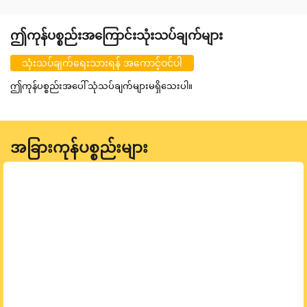
ဤကုန်ပစ္စည်းအကြောင်းသုံးသပ်ချက်များ
သုံးသပ်ချက်ရေးသားရန် အကောင့်ဝင်ပါ
ဤကုန်ပစ္စည်းအပေါ် သုံသပ်ချက်များမရှိသေးပါ။
အခြားကုန်ပစ္စည်းများ