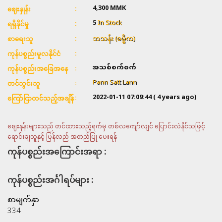
4,300
MMK
ဈေးနှုန်း
5
In Stock
ရရှိနိုင်မှု
ဘသန်း (ဓမ္မိက)
စာရေးသူ
ကုန်ပစ္စည်းမူလနိုင်ငံ
အသစ်စက်စက်
ကုန်ပစ္စည်းအခြေအနေ
Pann Satt Lann
တင်သွင်းသူ
2022-01-11 07:09:44
( 4 years ago)
ကြော်ငြာတင်သည့်အချိန်
ဈေးနုန်းများသည် တင်ထားသည့်ရက်မှ တစ်လကျော်လျင် ပြောင်းလဲနိုင်သဖြင့်
ရောင်းချသူနှင့် ပြန်လည် အတည်ပြု ပေးရန်
ကုန်ပစ္စည်းအကြောင်းအရာ :
ကုန်ပစ္စည်းအင်္ဂါရပ်များ :
စာမျက်နှာ
334