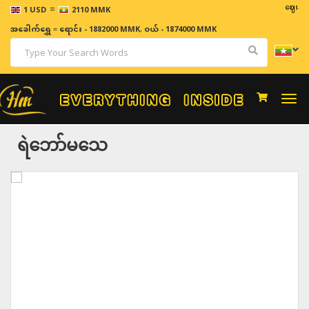
=
ဈေးနှုန်းမျ
1 USD
2110 MMK
အခေါက်ရွှေ
=
ရောင်း - 1882000 MMK
,
ဝယ် - 1874000 MMK
Togg
navi
ရဲဘော်မသေ