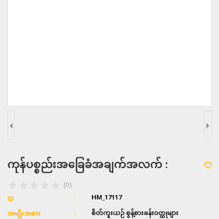
ကုန်ပစ္စည်းအခြေခံအချက်အလက် :
(0)
HM_17117
ID
စိတ်ကူးယဉ် စွန့်စားခန်းဝတ္ထုများ
အမျိုးအစား