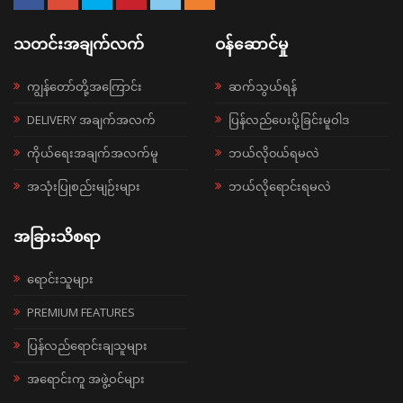
သတင်းအချက်လက်
ဝန်ဆောင်မှု
ကျွန်တော်တို့အကြောင်း
ဆက်သွယ်ရန်
DELIVERY အချက်အလက်
ပြန်လည်ပေးပို့ခြင်းမူဝါဒ
ကိုယ်ရေးအချက်အလက်မူ
ဘယ်လို၀ယ်ရမလဲ
အသုံးပြုစည်းမျဉ်းများ
ဘယ်လိုရောင်းရမလဲ
အခြားသိစရာ
ရောင်းသူများ
PREMIUM FEATURES
ပြန်လည်ရောင်းချသူများ
အရောင်းကူ အဖွဲ့ဝင်များ