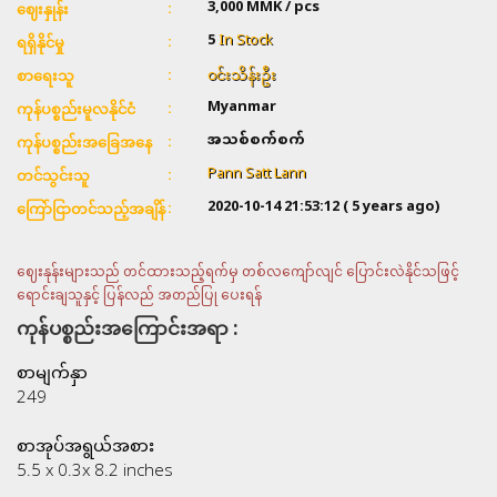
3,000
MMK / pcs
ဈေးနှုန်း
5
In Stock
ရရှိနိုင်မှု
၀င်းသိန်းဦး
စာရေးသူ
Myanmar
ကုန်ပစ္စည်းမူလနိုင်ငံ
အသစ်စက်စက်
ကုန်ပစ္စည်းအခြေအနေ
Pann Satt Lann
တင်သွင်းသူ
2020-10-14 21:53:12
( 5 years ago)
ကြော်ငြာတင်သည့်အချိန်
ဈေးနုန်းများသည် တင်ထားသည့်ရက်မှ တစ်လကျော်လျင် ပြောင်းလဲနိုင်သဖြင့်
ရောင်းချသူနှင့် ပြန်လည် အတည်ပြု ပေးရန်
ကုန်ပစ္စည်းအကြောင်းအရာ :
စာမျက်နှာ
249
စာအုပ်အရွယ်အစား
5.5 x 0.3x 8.2 inches