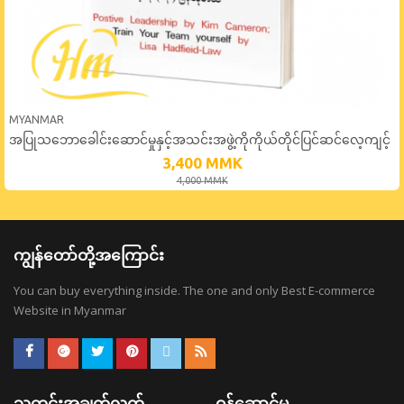
MYANMAR
အပြုသဘောခေါင်းဆောင်မှုနှင့်အသင်းအဖွဲ့ကိုကိုယ်တိုင်ပြင်ဆင်လေ့ကျင့်
ပေးခြင်း
3,400
MMK
4,000
MMK
ကျွန်တော်တို့အကြောင်း
You can buy everything inside. The one and only Best E-commerce
Website in Myanmar
သတင်းအချက်လက်
ဝန်ဆောင်မှု