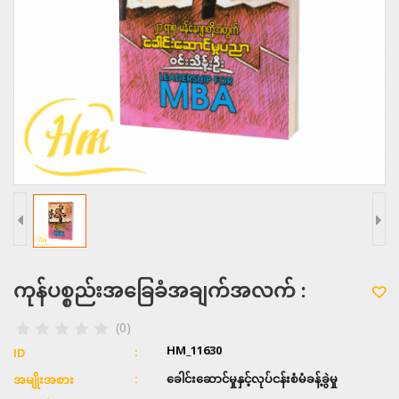
ကုန်ပစ္စည်းအခြေခံအချက်အလက် :
(0)
HM_11630
ID
ခေါင်းဆောင်မှုနှင့်လုပ်ငန်းစံမံခန့်ခွဲမှု
အမျိုးအစား