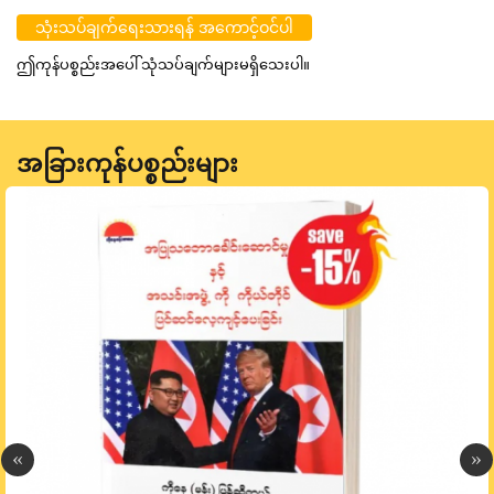
သုံးသပ်ချက်ရေးသားရန် အကောင့်ဝင်ပါ
ဤကုန်ပစ္စည်းအပေါ် သုံသပ်ချက်များမရှိသေးပါ။
အခြားကုန်ပစ္စည်းများ