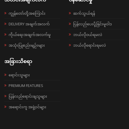
ကျွန်တော်တို့အကြောင်း
ဆက်သွယ်ရန်
DELIVERY အချက်အလက်
ပြန်လည်ပေးပို့ခြင်းမူဝါဒ
ကိုယ်ရေးအချက်အလက်မူ
ဘယ်လို၀ယ်ရမလဲ
အသုံးပြုစည်းမျဉ်းများ
ဘယ်လိုရောင်းရမလဲ
အခြားသိစရာ
ရောင်းသူများ
PREMIUM FEATURES
ပြန်လည်ရောင်းချသူများ
အရောင်းကူ အဖွဲ့ဝင်များ