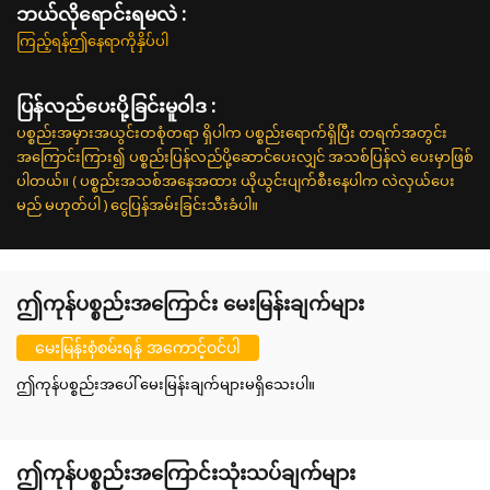
ဘယ်လိုရောင်းရမလဲ :
ကြည့်ရန်ဤနေရာကိုနှိပ်ပါ
ပြန်လည်ပေးပို့ခြင်းမူဝါဒ :
ပစ္စည်းအမှားအယွင်းတစုံတရာ ရှိပါက ပစ္စည်းရောက်ရှိပြီး တရက်အတွင်း
အကြောင်းကြား၍ ပစ္စည်းပြန်လည်ပို့ဆောင်ပေးလျှင် အသစ်ပြန်လဲ ပေးမှာဖြစ်
ပါတယ်။ ( ပစ္စည်းအသစ်အနေအထား ယိုယွင်းပျက်စီးနေပါက လဲလှယ်ပေး
မည် မဟုတ်ပါ ) ငွေပြန်အမ်းခြင်းသီးခံပါ။
ဤကုန်ပစ္စည်းအကြောင်း မေးမြန်းချက်များ
မေးမြန်းစုံစမ်းရန် အကောင့်ဝင်ပါ
ဤကုန်ပစ္စည်းအပေါ် မေးမြန်းချက်များမရှိသေးပါ။
ဤကုန်ပစ္စည်းအကြောင်းသုံးသပ်ချက်များ