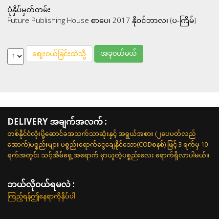
ပုံနှိပ်မှတ်တမ်း
Future Publishing House စာပေ၊ 2017 နိုဝင်ဘာလ၊ (ပ-ကြိမ်)
အခုဝယ်မယ်
စျေးဝယ်ခြင်းထဲသို့
DELIVERY အချက်အလက် :
တစ်နိုင်ငံလုံးပို့ဆောင်ခအသက်သာဆုံးနှင့် အရွယ်အစား (၂ပေပတ်လည်
အောက်)ပစ္စည်းများ ပစ္စည်းရောက်ငွေချေနိုင်သော(CODစနစ်) ဖြင့် 3 ရက်မှ 10
ရက်အတွင်း သင့်အိမ်ရှေ့အရောက် မှာယူတဲ့ပစ္စည်းလေး ရောက်ရှိလာပါမယ်။
ဘယ်လို၀ယ်ရမလဲ :
ကြည့်ရန်ဤနေရာကိုနှိပ်ပါ