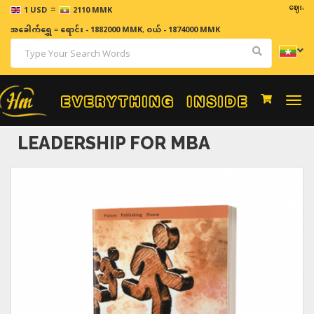
=
ဈေးနှုန်းများ
1 USD
2110 MMK
အခေါက်ရွှေ
=
ရောင်း - 1882000 MMK
,
ဝယ် - 1874000 MMK
Togg
navi
LEADERSHIP FOR MBA