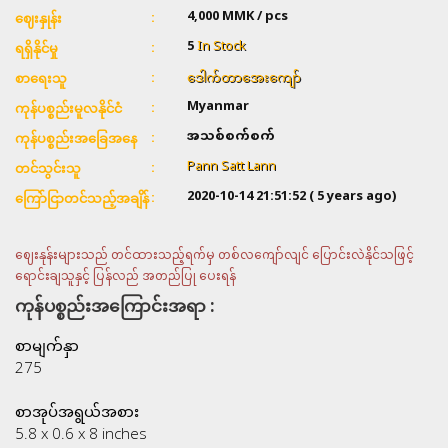
4,000
MMK / pcs
ဈေးနှုန်း
5
In Stock
ရရှိနိုင်မှု
ဒေါက်တာအေးကျော်
စာရေးသူ
Myanmar
ကုန်ပစ္စည်းမူလနိုင်ငံ
အသစ်စက်စက်
ကုန်ပစ္စည်းအခြေအနေ
Pann Satt Lann
တင်သွင်းသူ
2020-10-14 21:51:52
( 5 years ago)
ကြော်ငြာတင်သည့်အချိန်
ဈေးနုန်းများသည် တင်ထားသည့်ရက်မှ တစ်လကျော်လျင် ပြောင်းလဲနိုင်သဖြင့်
ရောင်းချသူနှင့် ပြန်လည် အတည်ပြု ပေးရန်
ကုန်ပစ္စည်းအကြောင်းအရာ :
စာမျက်နှာ
275
စာအုပ်အရွယ်အစား
5.8 x 0.6 x 8 inches