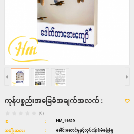
ကုန်ပစ္စည်းအခြေခံအချက်အလက် :
(0)
HM_11629
ID
ခေါင်းဆောင်မှုနှင့်လုပ်ငန်းစံမံခန့်ခွဲမှု
အမျိုးအစား