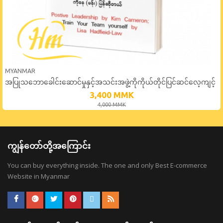
MYANMAR
အပြုသဘောခေါင်းဆောင်မှုနှင့်အသင်းအဖွဲ့ကိုကိုယ်တိုင်ပြင်ဆင်လေ့ကျင့်
ပေးခြင်း
3,400
MMK
4,000
MMK
ကျွန်တော်တို့အကြောင်း
You can buy everything inside. The one and only Best E-commerce
Website in Myanmar