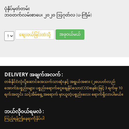
ပုံနှိပ်မှတ်တမ်း
ဘ၀တက်လမ်းစာပေ၊ ၂၀၂၀ ဩဂုတ်လ (ပ-ကြိမ်)
အခုဝယ်မယ်
စျေးဝယ်ခြင်းထဲသို့
DELIVERY အချက်အလက် :
တစ်နိုင်ငံလုံးပို့ဆောင်ခအသက်သာဆုံးနှင့် အရွယ်အစား (၂ပေပတ်လည်
အောက်)ပစ္စည်းများ ပစ္စည်းရောက်ငွေချေနိုင်သော(CODစနစ်) ဖြင့် 3 ရက်မှ 10
ရက်အတွင်း သင့်အိမ်ရှေ့အရောက် မှာယူတဲ့ပစ္စည်းလေး ရောက်ရှိလာပါမယ်။
ဘယ်လို၀ယ်ရမလဲ :
ကြည့်ရန်ဤနေရာကိုနှိပ်ပါ