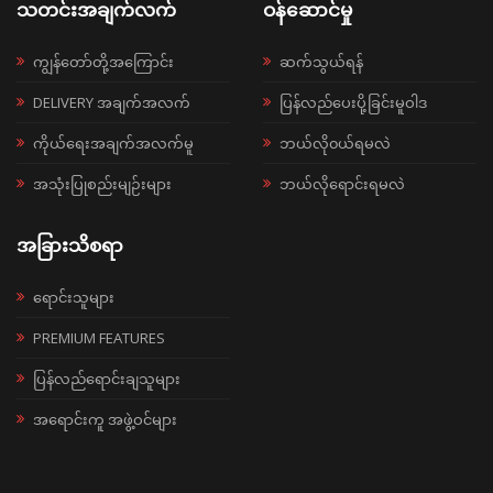
သတင်းအချက်လက်
ဝန်ဆောင်မှု
ကျွန်တော်တို့အကြောင်း
ဆက်သွယ်ရန်
DELIVERY အချက်အလက်
ပြန်လည်ပေးပို့ခြင်းမူဝါဒ
ကိုယ်ရေးအချက်အလက်မူ
ဘယ်လို၀ယ်ရမလဲ
အသုံးပြုစည်းမျဉ်းများ
ဘယ်လိုရောင်းရမလဲ
အခြားသိစရာ
ရောင်းသူများ
PREMIUM FEATURES
ပြန်လည်ရောင်းချသူများ
အရောင်းကူ အဖွဲ့ဝင်များ