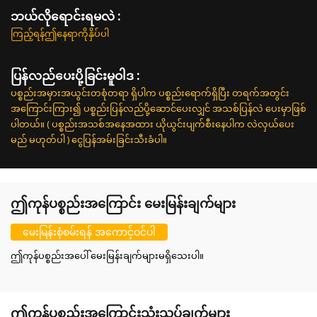
ဘယ်လိုရောင်းရမလဲ :
ကြည့်ရန်ဤနေရာကိုနှိပ်ပါ
ပြန်လည်ပေးပို့ခြင်းမူဝါဒ :
ပစ္စည်းအမှားအယွင်းတစုံတရာ ရှိပါက ပစ္စည်းရောက်ရှိပြီး တရက်အတွင်း
အကြောင်းကြား၍ ပစ္စည်းပြန်လည်ပို့ဆောင်ပေးလျှင် အသစ်ပြန်လဲ ပေးမှာဖြစ်
ပါတယ်။ ( ပစ္စည်းအသစ်အနေအထား ယိုယွင်းပျက်စီးနေပါက လဲလှယ်ပေး
မည် မဟုတ်ပါ ) ငွေပြန်အမ်းခြင်းသီးခံပါ။
ဤကုန်ပစ္စည်းအကြောင်း မေးမြန်းချက်များ
မေးမြန်းစုံစမ်းရန် အကောင့်ဝင်ပါ
ဤကုန်ပစ္စည်းအပေါ် မေးမြန်းချက်များမရှိသေးပါ။
ဤကုန်ပစ္စည်းအကြောင်းသုံးသပ်ချက်များ