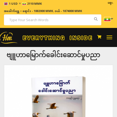
=
ဈေးနှုန်းများ
1 USD
2110 MMK
အခေါက်ရွှေ
=
ရောင်း - 1882000 MMK
,
ဝယ် - 1874000 MMK
Togg
navi
ဗျူဟာမြောက်ခေါင်းဆောင်မှုပညာ