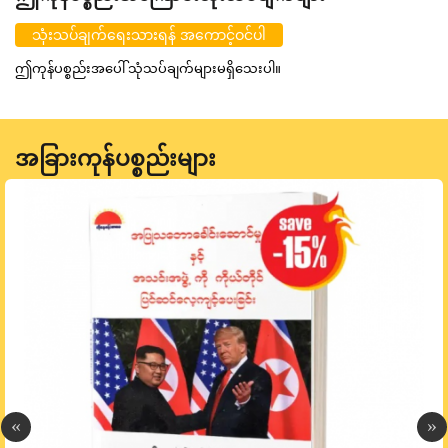
သုံးသပ်ချက်ရေးသားရန် အကောင့်ဝင်ပါ
ဤကုန်ပစ္စည်းအပေါ် သုံသပ်ချက်များမရှိသေးပါ။
အခြားကုန်ပစ္စည်းများ