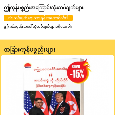
ဤကုန်ပစ္စည်းအကြောင်းသုံးသပ်ချက်များ
သုံးသပ်ချက်ရေးသားရန် အကောင့်ဝင်ပါ
ဤကုန်ပစ္စည်းအပေါ် သုံသပ်ချက်များမရှိသေးပါ။
အခြားကုန်ပစ္စည်းများ