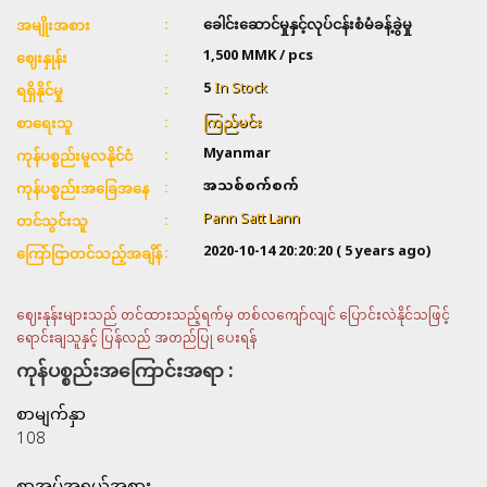
ခေါင်းဆောင်မှုနှင့်လုပ်ငန်းစံမံခန့်ခွဲမှု
အမျိုးအစား
1,500
MMK / pcs
ဈေးနှုန်း
5
In Stock
ရရှိနိုင်မှု
ကြည်မင်း
စာရေးသူ
Myanmar
ကုန်ပစ္စည်းမူလနိုင်ငံ
အသစ်စက်စက်
ကုန်ပစ္စည်းအခြေအနေ
Pann Satt Lann
တင်သွင်းသူ
2020-10-14 20:20:20
( 5 years ago)
ကြော်ငြာတင်သည့်အချိန်
ဈေးနုန်းများသည် တင်ထားသည့်ရက်မှ တစ်လကျော်လျင် ပြောင်းလဲနိုင်သဖြင့်
ရောင်းချသူနှင့် ပြန်လည် အတည်ပြု ပေးရန်
ကုန်ပစ္စည်းအကြောင်းအရာ :
စာမျက်နှာ
108
စာအုပ်အရွယ်အစား