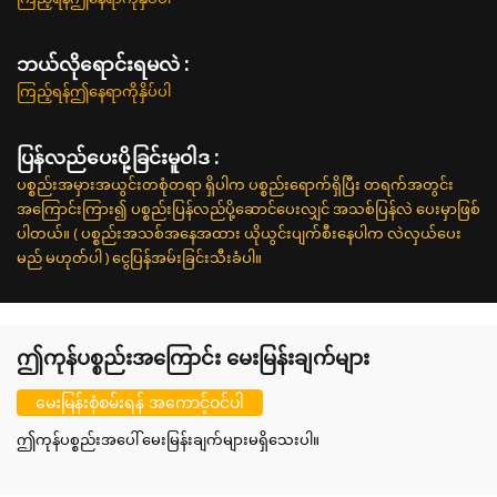
ဘယ်လိုရောင်းရမလဲ :
ကြည့်ရန်ဤနေရာကိုနှိပ်ပါ
ပြန်လည်ပေးပို့ခြင်းမူဝါဒ :
ပစ္စည်းအမှားအယွင်းတစုံတရာ ရှိပါက ပစ္စည်းရောက်ရှိပြီး တရက်အတွင်း
အကြောင်းကြား၍ ပစ္စည်းပြန်လည်ပို့ဆောင်ပေးလျှင် အသစ်ပြန်လဲ ပေးမှာဖြစ်
ပါတယ်။ ( ပစ္စည်းအသစ်အနေအထား ယိုယွင်းပျက်စီးနေပါက လဲလှယ်ပေး
မည် မဟုတ်ပါ ) ငွေပြန်အမ်းခြင်းသီးခံပါ။
ဤကုန်ပစ္စည်းအကြောင်း မေးမြန်းချက်များ
မေးမြန်းစုံစမ်းရန် အကောင့်ဝင်ပါ
ဤကုန်ပစ္စည်းအပေါ် မေးမြန်းချက်များမရှိသေးပါ။