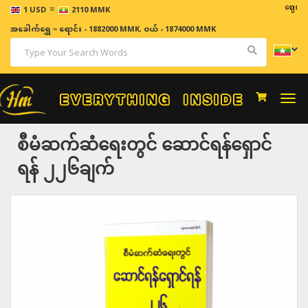
=
ဈေးနှုန်းများ
1 USD
2110 MMK
အခေါက်ရွှေ
=
ရောင်း - 1882000 MMK
,
ဝယ် - 1874000 MMK
Togg
navi
စီမံဆက်ဆံရေးတွင် ဆောင်ရန်ရှောင်
ရန် ၂၂၆ချက်