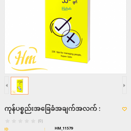
ကုန်ပစ္စည်းအခြေခံအချက်အလက် :
(0)
HM_11579
ID