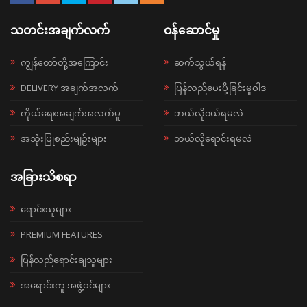
သတင်းအချက်လက်
ဝန်ဆောင်မှု
ကျွန်တော်တို့အကြောင်း
ဆက်သွယ်ရန်
DELIVERY အချက်အလက်
ပြန်လည်ပေးပို့ခြင်းမူဝါဒ
ကိုယ်ရေးအချက်အလက်မူ
ဘယ်လို၀ယ်ရမလဲ
အသုံးပြုစည်းမျဉ်းများ
ဘယ်လိုရောင်းရမလဲ
အခြားသိစရာ
ရောင်းသူများ
PREMIUM FEATURES
ပြန်လည်ရောင်းချသူများ
အရောင်းကူ အဖွဲ့ဝင်များ