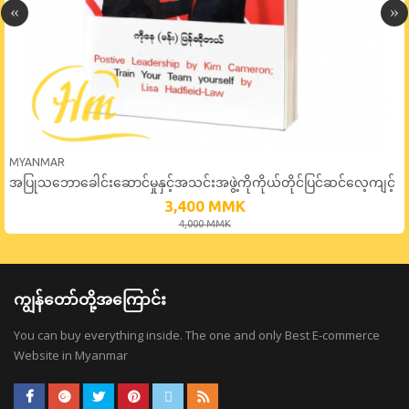
MYANMAR
အပြုသဘောခေါင်းဆောင်မှုနှင့်အသင်းအဖွဲ့ကိုကိုယ်တိုင်ပြင်ဆင်လေ့ကျင့်
ပေးခြင်း
3,400
MMK
4,000
MMK
ကျွန်တော်တို့အကြောင်း
You can buy everything inside. The one and only Best E-commerce
Website in Myanmar