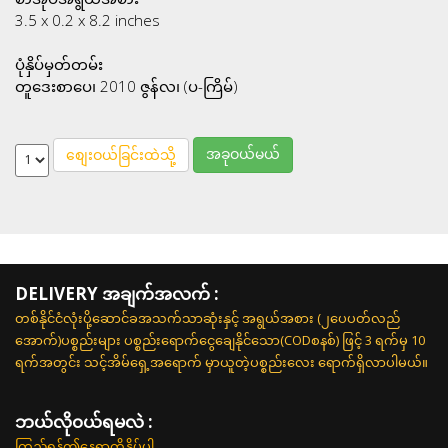
3.5 x 0.2 x 8.2 inches
ပုံနှိပ်မှတ်တမ်း
တူဒေးစာပေ၊ 2010 ဇွန်လ၊ (ပ-ကြိမ်)
အခုဝယ်မယ်
စျေးဝယ်ခြင်းထဲသို့
DELIVERY အချက်အလက် :
တစ်နိုင်ငံလုံးပို့ဆောင်ခအသက်သာဆုံးနှင့် အရွယ်အစား (၂ပေပတ်လည်
အောက်)ပစ္စည်းများ ပစ္စည်းရောက်ငွေချေနိုင်သော(CODစနစ်) ဖြင့် 3 ရက်မှ 10
ရက်အတွင်း သင့်အိမ်ရှေ့အရောက် မှာယူတဲ့ပစ္စည်းလေး ရောက်ရှိလာပါမယ်။
ဘယ်လို၀ယ်ရမလဲ :
ကြည့်ရန်ဤနေရာကိုနှိပ်ပါ