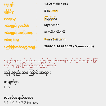
1,500
MMK / pcs
ဈေးနှုန်း
5
In Stock
ရရှိနိုင်မှု
ကြည်မင်း
စာရေးသူ
Myanmar
ကုန်ပစ္စည်းမူလနိုင်ငံ
အသစ်စက်စက်
ကုန်ပစ္စည်းအခြေအနေ
Pann Satt Lann
တင်သွင်းသူ
2020-10-14 20:15:21
( 5 years ago)
ကြော်ငြာတင်သည့်အချိန်
ဈေးနုန်းများသည် တင်ထားသည့်ရက်မှ တစ်လကျော်လျင် ပြောင်းလဲနိုင်သဖြင့်
ရောင်းချသူနှင့် ပြန်လည် အတည်ပြု ပေးရန်
ကုန်ပစ္စည်းအကြောင်းအရာ :
စာမျက်နှာ
116
စာအုပ်အရွယ်အစား
5.1 x 0.2 x 7.2 inches