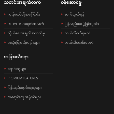
သတင်းအချက်လက်
ဝန်ဆောင်မှု
ကျွန်တော်တို့အကြောင်း
ဆက်သွယ်ရန်
DELIVERY အချက်အလက်
ပြန်လည်ပေးပို့ခြင်းမူဝါဒ
ကိုယ်ရေးအချက်အလက်မူ
ဘယ်လို၀ယ်ရမလဲ
အသုံးပြုစည်းမျဉ်းများ
ဘယ်လိုရောင်းရမလဲ
အခြားသိစရာ
ရောင်းသူများ
PREMIUM FEATURES
ပြန်လည်ရောင်းချသူများ
အရောင်းကူ အဖွဲ့ဝင်များ