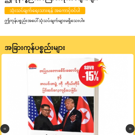
သုံးသပ်ချက်ရေးသားရန် အကောင့်ဝင်ပါ
ဤကုန်ပစ္စည်းအပေါ် သုံသပ်ချက်များမရှိသေးပါ။
အခြားကုန်ပစ္စည်းများ