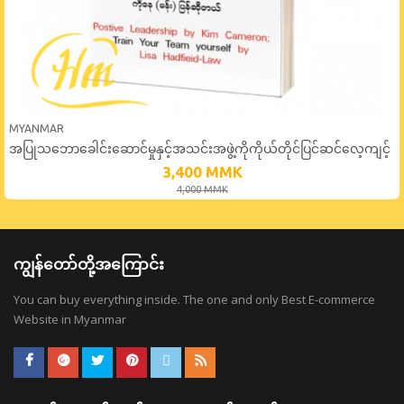
MYANMAR
အပြုသဘောခေါင်းဆောင်မှုနှင့်အသင်းအဖွဲ့ကိုကိုယ်တိုင်ပြင်ဆင်လေ့ကျင့်
ပေးခြင်း
3,400
MMK
4,000
MMK
ကျွန်တော်တို့အကြောင်း
You can buy everything inside. The one and only Best E-commerce
Website in Myanmar