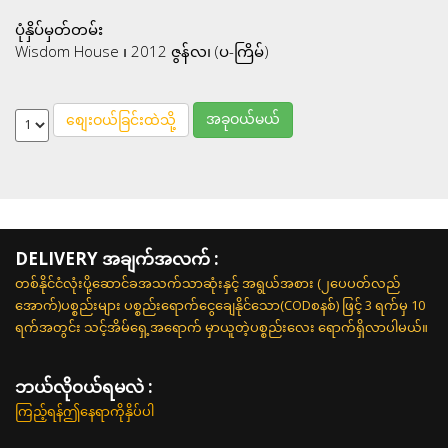
ပုံနှိပ်မှတ်တမ်း
Wisdom House ၊ 2012 ဇွန်လ၊ (ပ-ကြိမ်)
အခုဝယ်မယ်
စျေးဝယ်ခြင်းထဲသို့
DELIVERY အချက်အလက် :
တစ်နိုင်ငံလုံးပို့ဆောင်ခအသက်သာဆုံးနှင့် အရွယ်အစား (၂ပေပတ်လည်
အောက်)ပစ္စည်းများ ပစ္စည်းရောက်ငွေချေနိုင်သော(CODစနစ်) ဖြင့် 3 ရက်မှ 10
ရက်အတွင်း သင့်အိမ်ရှေ့အရောက် မှာယူတဲ့ပစ္စည်းလေး ရောက်ရှိလာပါမယ်။
ဘယ်လို၀ယ်ရမလဲ :
ကြည့်ရန်ဤနေရာကိုနှိပ်ပါ