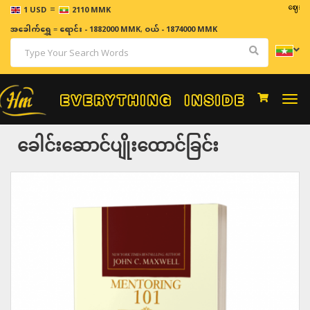
=
ဈေးနှုန်းမျာ
1 USD
2110 MMK
အခေါက်ရွှေ
=
ရောင်း - 1882000 MMK
,
ဝယ် - 1874000 MMK
Togg
navi
ခေါင်းဆောင်ပျိုးထောင်ခြင်း