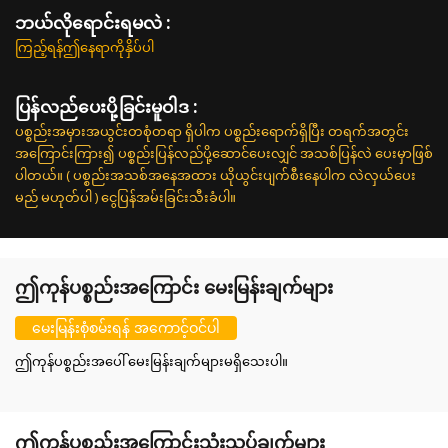
ဘယ်လိုရောင်းရမလဲ :
ကြည့်ရန်ဤနေရာကိုနှိပ်ပါ
ပြန်လည်ပေးပို့ခြင်းမူဝါဒ :
ပစ္စည်းအမှားအယွင်းတစုံတရာ ရှိပါက ပစ္စည်းရောက်ရှိပြီး တရက်အတွင်း
အကြောင်းကြား၍ ပစ္စည်းပြန်လည်ပို့ဆောင်ပေးလျှင် အသစ်ပြန်လဲ ပေးမှာဖြစ်
ပါတယ်။ ( ပစ္စည်းအသစ်အနေအထား ယိုယွင်းပျက်စီးနေပါက လဲလှယ်ပေး
မည် မဟုတ်ပါ ) ငွေပြန်အမ်းခြင်းသီးခံပါ။
ဤကုန်ပစ္စည်းအကြောင်း မေးမြန်းချက်များ
မေးမြန်းစုံစမ်းရန် အကောင့်ဝင်ပါ
ဤကုန်ပစ္စည်းအပေါ် မေးမြန်းချက်များမရှိသေးပါ။
ဤကုန်ပစ္စည်းအကြောင်းသုံးသပ်ချက်များ