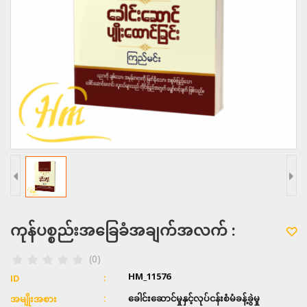
ကုန်ပစ္စည်းအခြေခံအချက်အလက် :
(0)
HM_11576
ID
ခေါင်းဆောင်မှုနှင့်လုပ်ငန်းစံမံခန့်ခွဲမှု
အမျိုးအစား