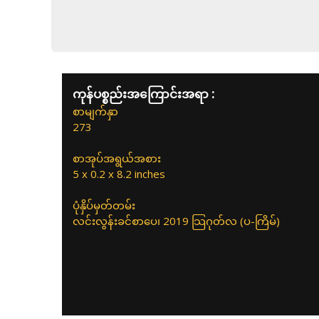
ကုန်ပစ္စည်းအကြောင်းအရာ :
စာမျက်နှာ
273
စာအုပ်အရွယ်အစား
5 x 0.2 x 8.2 inches
ပုံနှိပ်မှတ်တမ်း
လင်းလွန်းခင်စာပေ၊ 2019 သြဂုတ်လ (ပ-ကြိမ်)