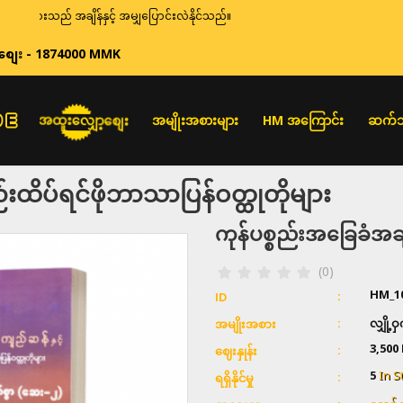
ျားသည် အချိန်နှင့် အမျှပြောင်းလဲနိုင်သည်။
စျေး - 1874000 MMK
အထူးလျှော့စျေး
အမျိုးအစားများ
HM အကြောင်း
ဆက်သ
ိပ်ရင်ဖိုဘာသာပြန်ဝတ္ထုတိုများ
ကုန်ပစ္စည်းအခြေခံ
(0)
HM_1
ID
လျှို့
အမျိုးအစား
3,500
ဈေးနှုန်း
5
In S
ရရှိနိုင်မှု