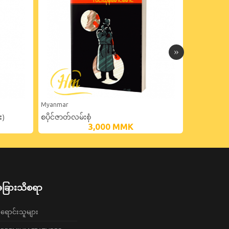
Myanmar
Myanmar
း)
စပိုင်ဇာတ်လမ်းစုံ
ကတ္တရာစေးစု
3,000
MMK
ဆန်းကြယ်၀တ
ခြားသိစရာ
ရောင်းသူများ