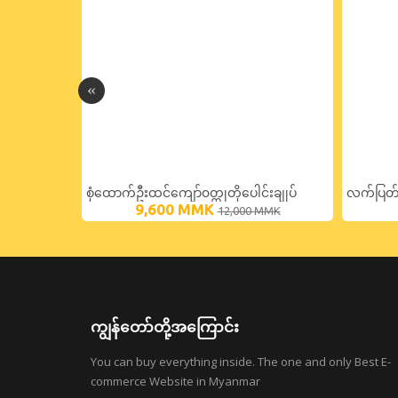
စုံထောက်ဦးထင်ကျော်၀တ္ထုတိုပေါင်းချုပ်
လက်ပြတ်တ
9,600
MMK
12,000
MMK
ဇာတ်လမ်
ကျွန်တော်တို့အကြောင်း
You can buy everything inside. The one and only Best E-
commerce Website in Myanmar