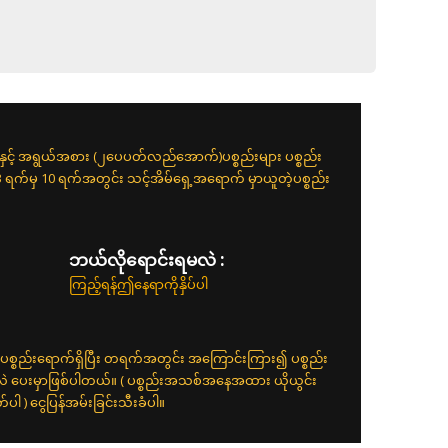
းနှင့် အရွယ်အစား (၂ပေပတ်လည်အောက်)ပစ္စည်းများ ပစ္စည်း
 3 ရက်မှ 10 ရက်အတွင်း သင့်အိမ်ရှေ့အရောက် မှာယူတဲ့ပစ္စည်း
ဘယ်လိုရောင်းရမလဲ :
ကြည့်ရန်ဤနေရာကိုနှိပ်ပါ
ပစ္စည်းရောက်ရှိပြီး တရက်အတွင်း အကြောင်းကြား၍ ပစ္စည်း
်လဲ ပေးမှာဖြစ်ပါတယ်။ ( ပစ္စည်းအသစ်အနေအထား ယိုယွင်း
 ) ငွေပြန်အမ်းခြင်းသီးခံပါ။