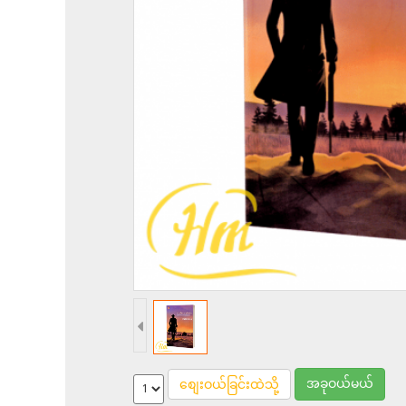
အခုဝယ်မယ်
စျေးဝယ်ခြင်းထဲသို့