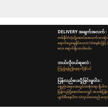
DELIVERY အချက်အလက် :
တစ်နိုင်ငံလုံးပို့ဆောင်ခအသက်သာဆုံ
ရောက်ငွေချေနိုင်သော(CODစနစ်) ဖြင့်
လေး ရောက်ရှိလာပါမယ်။
ဘယ်လို၀ယ်ရမလဲ :
ကြည့်ရန်ဤနေရာကိုနှိပ်ပါ
ပြန်လည်ပေးပို့ခြင်းမူဝါဒ :
ပစ္စည်းအမှားအယွင်းတစုံတရာ ရှိပါက 
ပြန်လည်ပို့ဆောင်ပေးလျှင် အသစ်ပြန
ပျက်စီးနေပါက လဲလှယ်ပေးမည် မဟုတ်ပါ