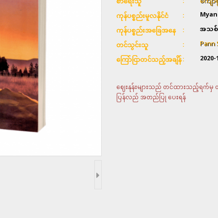
ကျော်စ
စာရေးသူ
Myan
ကုန်ပစ္စည်းမူလနိုင်ငံ
အသစ်
ကုန်ပစ္စည်းအခြေအနေ
Pann 
တင်သွင်းသူ
2020-
ကြော်ငြာတင်သည့်အချိန်
ဈေးနုန်းများသည် တင်ထားသည့်ရက်မှ တစ်
ပြန်လည် အတည်ပြု ပေးရန်