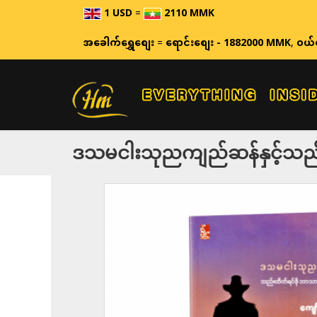
1 USD
=
2110 MMK
ဈေးနှုန်းမ
အခေါက်ရွှေစျေး
=
ရောင်းစျေး - 1882000 MMK
,
ဝယ်
ဒသမငါးသုညကျည်ဆန်နှင့်သည်းထ