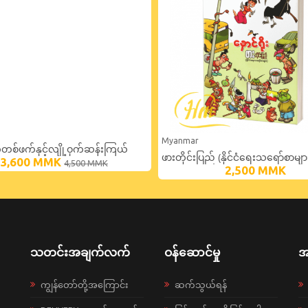
Myanmar
စ်ဖက်နှင့်လျို့ဝှက်ဆန်းကြယ်
ဖားတိုင်းပြည် (နိုင်ငံရေးသရော်စာမျာ
3,600
MMK
4,500
MMK
းမျာ
2,500
MMK
သတင်းအချက်လက်
ဝန်ဆောင်မှု
အ
ကျွန်တော်တို့အကြောင်း
ဆက်သွယ်ရန်