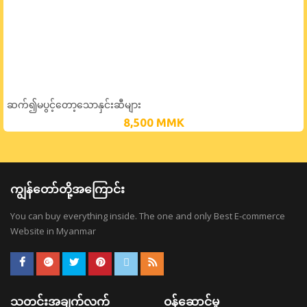
ဆက်၍မပွင့်တော့သောနှင်းဆီများ
8,500
MMK
ကျွန်တော်တို့အကြောင်း
You can buy everything inside. The one and only Best E-commerce
Website in Myanmar
သတင်းအချက်လက်
ဝန်ဆောင်မှု