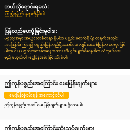
ဘယ်လိုရောင်းရမလဲ :
ကြည့်ရန်ဤနေရာကိုနှိပ်ပါ
ပြန်လည်ပေးပို့ခြင်းမူဝါဒ :
ပစ္စည်းအမှားအယွင်းတစုံတရာ ရှိပါက ပစ္စည်းရောက်ရှိပြီး တရက်အတွင်း
အကြောင်းကြား၍ ပစ္စည်းပြန်လည်ပို့ဆောင်ပေးလျှင် အသစ်ပြန်လဲ ပေးမှာဖြစ်
ပါတယ်။ ( ပစ္စည်းအသစ်အနေအထား ယိုယွင်းပျက်စီးနေပါက လဲလှယ်ပေး
မည် မဟုတ်ပါ ) ငွေပြန်အမ်းခြင်းသီးခံပါ။
ဤကုန်ပစ္စည်းအကြောင်း မေးမြန်းချက်များ
မေးမြန်းစုံစမ်းရန် အကောင့်ဝင်ပါ
ဤကုန်ပစ္စည်းအပေါ် မေးမြန်းချက်များမရှိသေးပါ။
ဤကုန်ပစ္စည်းအကြောင်းသုံးသပ်ချက်များ