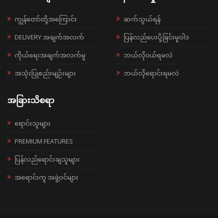
ကျွန်တော်တို့အကြောင်း
ဆက်သွယ်ရန်
DELIVERY အချက်အလက်
ပြန်လည်ပေးပို့ခြင်းမူဝါဒ
ကိုယ်ရေးအချက်အလက်မူ
ဘယ်လို၀ယ်ရမလဲ
အသုံးပြုစည်းမျဉ်းများ
ဘယ်လိုရောင်းရမလဲ
အခြားသိစရာ
ရောင်းသူများ
PREMIUM FEATURES
ပြန်လည်ရောင်းချသူများ
အရောင်းကူ အဖွဲ့ဝင်များ