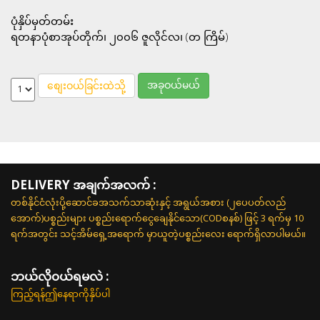
ပုံနှိပ်မှတ်တမ်း
ရတနာပုံစာအုပ်တိုက်၊ ၂၀၀၆ ဇူလိုင်လ၊ (တ ကြိမ်)
အခုဝယ်မယ်
စျေးဝယ်ခြင်းထဲသို့
DELIVERY အချက်အလက် :
တစ်နိုင်ငံလုံးပို့ဆောင်ခအသက်သာဆုံးနှင့် အရွယ်အစား (၂ပေပတ်လည်
အောက်)ပစ္စည်းများ ပစ္စည်းရောက်ငွေချေနိုင်သော(CODစနစ်) ဖြင့် 3 ရက်မှ 10
ရက်အတွင်း သင့်အိမ်ရှေ့အရောက် မှာယူတဲ့ပစ္စည်းလေး ရောက်ရှိလာပါမယ်။
ဘယ်လို၀ယ်ရမလဲ :
ကြည့်ရန်ဤနေရာကိုနှိပ်ပါ