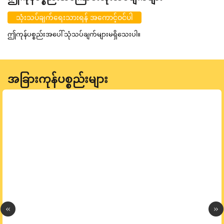
သုံးသပ်ချက်ရေးသားရန် အကောင့်ဝင်ပါ
ဤကုန်ပစ္စည်းအပေါ် သုံသပ်ချက်များမရှိသေးပါ။
အခြားကုန်ပစ္စည်းများ