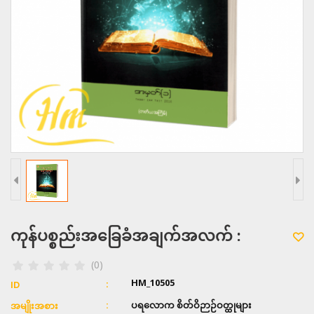
ကုန်ပစ္စည်းအခြေခံအချက်အလက် :
(0)
HM_10505
ID
ပရလောက စိတ်ဝိဉာဉ်ဝတ္ထုများ
အမျိုးအစား