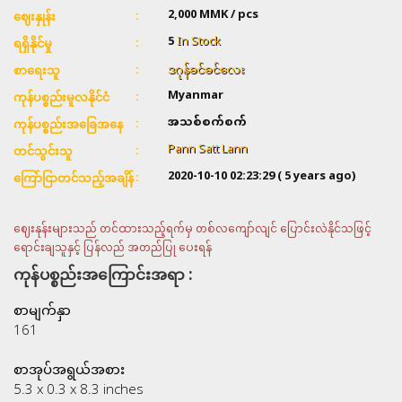
2,000
MMK / pcs
ဈေးနှုန်း
5
In Stock
ရရှိနိုင်မှု
ဒဂုန်ခင်ခင်လေး
စာရေးသူ
Myanmar
ကုန်ပစ္စည်းမူလနိုင်ငံ
အသစ်စက်စက်
ကုန်ပစ္စည်းအခြေအနေ
Pann Satt Lann
တင်သွင်းသူ
2020-10-10 02:23:29
( 5 years ago)
ကြော်ငြာတင်သည့်အချိန်
ဈေးနုန်းများသည် တင်ထားသည့်ရက်မှ တစ်လကျော်လျင် ပြောင်းလဲနိုင်သဖြင့်
ရောင်းချသူနှင့် ပြန်လည် အတည်ပြု ပေးရန်
ကုန်ပစ္စည်းအကြောင်းအရာ :
စာမျက်နှာ
161
စာအုပ်အရွယ်အစား
5.3 x 0.3 x 8.3 inches