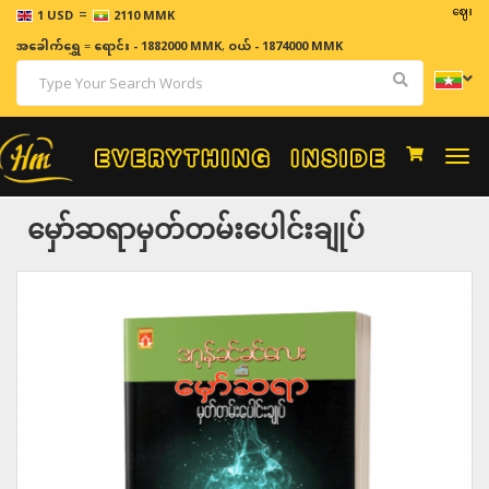
=
ဈေးနှုန်းမျာ
1 USD
2110 MMK
အခေါက်ရွှေ
=
ရောင်း - 1882000 MMK
,
ဝယ် - 1874000 MMK
Togg
navi
မှော်ဆရာမှတ်တမ်းပေါင်းချုပ်