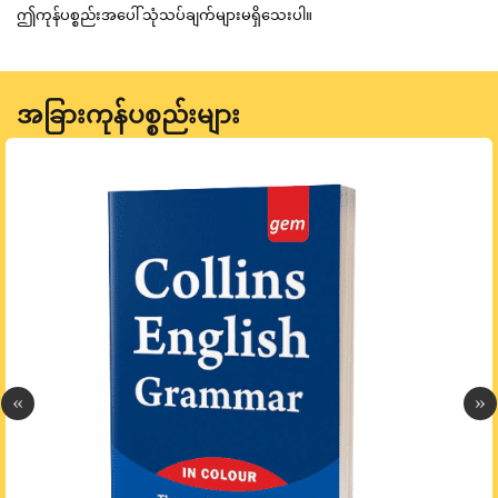
ဤကုန်ပစ္စည်းအပေါ် သုံသပ်ချက်များမရှိသေးပါ။
အခြားကုန်ပစ္စည်းများ