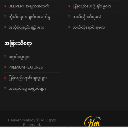
DELIVERY အချက်အလက်
ပြန်လည်ပေးပို့ခြင်းမူဝါဒ
ကိုယ်ရေးအချက်အလက်မူ
ဘယ်လို၀ယ်ရမလဲ
အသုံးပြုစည်းမျဉ်းများ
ဘယ်လိုရောင်းရမလဲ
အခြားသိစရာ
ရောင်းသူများ
PREMIUM FEATURES
ပြန်လည်ရောင်းချသူများ
အရောင်းကူ အဖွဲ့ဝင်များ
Heaven Melody © All Rights
Reserved.