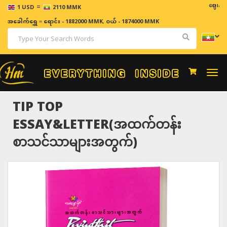
=
ဈေးနှုန်းမျာ
1 USD
2110 MMK
အခေါက်ရွှေ
=
ရောင်း - 1882000 MMK
,
ဝယ် - 1874000 MMK
Togg
navi
TIP TOP
ESSAY&LETTER(အထက်တန်း
စာသင်သာများအတွက်)