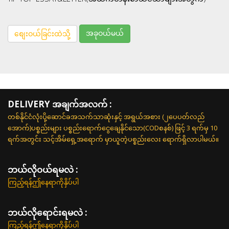
အခုဝယ်မယ်
စျေးဝယ်ခြင်းထဲသို့
DELIVERY အချက်အလက် :
တစ်နိုင်ငံလုံးပို့ဆောင်ခအသက်သာဆုံးနှင့် အရွယ်အစား (၂ပေပတ်လည်
အောက်)ပစ္စည်းများ ပစ္စည်းရောက်ငွေချေနိုင်သော(CODစနစ်) ဖြင့် 3 ရက်မှ 10
ရက်အတွင်း သင့်အိမ်ရှေ့အရောက် မှာယူတဲ့ပစ္စည်းလေး ရောက်ရှိလာပါမယ်။
ဘယ်လို၀ယ်ရမလဲ :
ကြည့်ရန်ဤနေရာကိုနှိပ်ပါ
ဘယ်လိုရောင်းရမလဲ :
ကြည့်ရန်ဤနေရာကိုနှိပ်ပါ