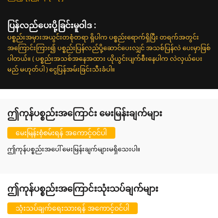
ပြန်လည်ပေးပို့ခြင်းမူဝါဒ :
ပစ္စည်းအမှားအယွင်းတစုံတရာ ရှိပါက ပစ္စည်းရောက်ရှိပြီး တရက်အတွင်း
အကြောင်းကြား၍ ပစ္စည်းပြန်လည်ပို့ဆောင်ပေးလျှင် အသစ်ပြန်လဲ ပေးမှာဖြစ်
ပါတယ်။ ( ပစ္စည်းအသစ်အနေအထား ယိုယွင်းပျက်စီးနေပါက လဲလှယ်ပေး
မည် မဟုတ်ပါ ) ငွေပြန်အမ်းခြင်းသီးခံပါ။
ဤကုန်ပစ္စည်းအကြောင်း မေးမြန်းချက်များ
မေးမြန်းစုံစမ်းရန် အကောင့်ဝင်ပါ
ဤကုန်ပစ္စည်းအပေါ် မေးမြန်းချက်များမရှိသေးပါ။
ဤကုန်ပစ္စည်းအကြောင်းသုံးသပ်ချက်များ
သုံးသပ်ချက်ရေးသားရန် အကောင့်ဝင်ပါ