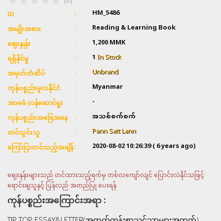
(0)
HM_5486
ID
Reading & Learning Book
အမျိုးအစား
1,200
MMK
ဈေးနှုန်း
1
In Stock
ရရှိနိုင်မှု
Unbrand
အမှတ်တံဆိပ်
Myanmar
ကုန်ပစ္စည်းမူလနိုင်ငံ
-
အာမခံ (ဝန်ဆောင်မှု)
အသစ်စက်စက်
ကုန်ပစ္စည်းအခြေအနေ
Pann Satt Lann
တင်သွင်းသူ
2020-08-02 10:26:39
( 6 years ago)
ကြော်ငြာတင်သည့်အချိန်
ဈေးနုန်းများသည် တင်ထားသည့်ရက်မှ တစ်လကျော်လျင် ပြောင်းလဲနိုင်သဖြင့်
ရောင်းချသူနှင့် ပြန်လည် အတည်ပြု ပေးရန်
ကုန်ပစ္စည်းအကြောင်းအရာ :
TIP TOP ESSAY&LETTER(အထက်တန်းစာသင်သာများအတွက်)