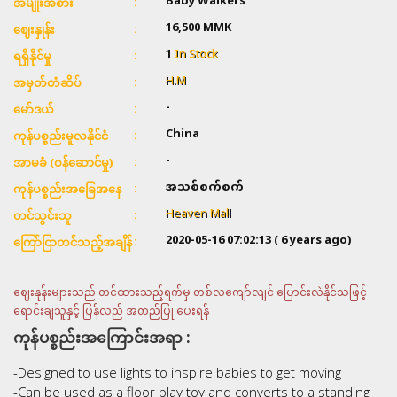
Baby Walkers
အမျိုးအစား
16,500
MMK
ဈေးနှုန်း
1
In Stock
ရရှိနိုင်မှု
H.M
အမှတ်တံဆိပ်
-
မော်ဒယ်
China
ကုန်ပစ္စည်းမူလနိုင်ငံ
-
အာမခံ (ဝန်ဆောင်မှု)
အသစ်စက်စက်
ကုန်ပစ္စည်းအခြေအနေ
Heaven Mall
တင်သွင်းသူ
2020-05-16 07:02:13
( 6 years ago)
ကြော်ငြာတင်သည့်အချိန်
ဈေးနုန်းများသည် တင်ထားသည့်ရက်မှ တစ်လကျော်လျင် ပြောင်းလဲနိုင်သဖြင့်
ရောင်းချသူနှင့် ပြန်လည် အတည်ပြု ပေးရန်
ကုန်ပစ္စည်းအကြောင်းအရာ :
-Designed to use lights to inspire babies to get moving
-Can be used as a floor play toy and converts to a standing