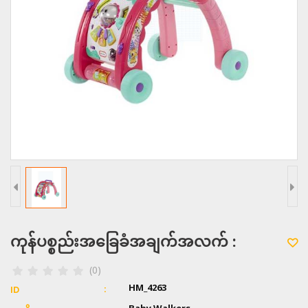
ကုန်ပစ္စည်းအခြေခံအချက်အလက် :
(0)
HM_4263
ID