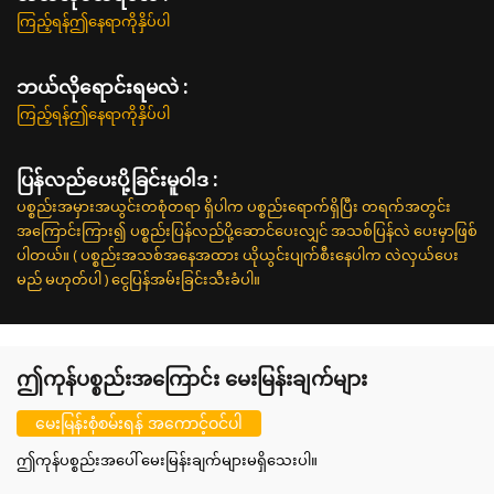
ကြည့်ရန်ဤနေရာကိုနှိပ်ပါ
ဘယ်လိုရောင်းရမလဲ :
ကြည့်ရန်ဤနေရာကိုနှိပ်ပါ
ပြန်လည်ပေးပို့ခြင်းမူဝါဒ :
ပစ္စည်းအမှားအယွင်းတစုံတရာ ရှိပါက ပစ္စည်းရောက်ရှိပြီး တရက်အတွင်း
အကြောင်းကြား၍ ပစ္စည်းပြန်လည်ပို့ဆောင်ပေးလျှင် အသစ်ပြန်လဲ ပေးမှာဖြစ်
ပါတယ်။ ( ပစ္စည်းအသစ်အနေအထား ယိုယွင်းပျက်စီးနေပါက လဲလှယ်ပေး
မည် မဟုတ်ပါ ) ငွေပြန်အမ်းခြင်းသီးခံပါ။
ဤကုန်ပစ္စည်းအကြောင်း မေးမြန်းချက်များ
မေးမြန်းစုံစမ်းရန် အကောင့်ဝင်ပါ
ဤကုန်ပစ္စည်းအပေါ် မေးမြန်းချက်များမရှိသေးပါ။