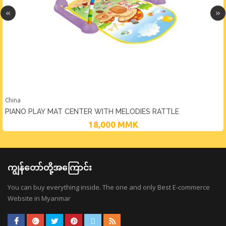
China
PIANO PLAY MAT CENTER WITH MELODIES RATTLE
18,000
MMK
ကျွန်တော်တို့အကြောင်း
You can buy everything inside. The one and only Best E-commerce
Website in Myanmar