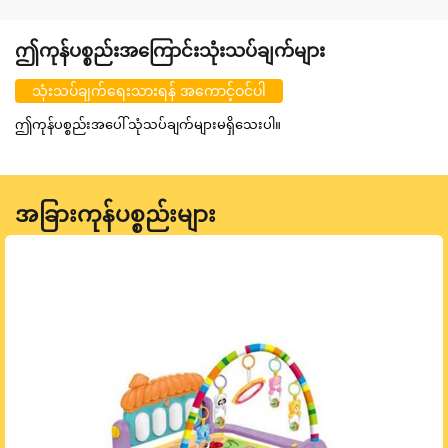
ဤကုန်ပစ္စည်းအကြောင်းသုံးသပ်ချက်များ
သုံးသပ်ချက်ရေးသားရန် အကောင့်ဝင်ပါ
ဤကုန်ပစ္စည်းအပေါ် သုံသပ်ချက်များမရှိသေးပါ။
အခြားကုန်ပစ္စည်းများ