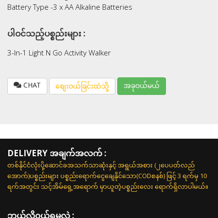
Battery Type -3 x AA Alkaline Batteries
ပါဝင်သည့်ပစ္စည်းများ :
3-In-1 Light N Go Activity Walker
CHAT
အခုဝယ်မယ်
စျေးဝယ်ခြင်းထဲသို့
DELIVERY အချက်အလက် :
တစ်နိုင်ငံလုံးပို့ဆောင်ခအသက်သာဆုံးနှင့် အရွယ်အစား (၂ပေပတ်လည်
အောက်)ပစ္စည်းများ ပစ္စည်းရောက်ငွေချေနိုင်သော(CODစနစ်) ဖြင့် 3 ရက်မှ 10
ရက်အတွင်း သင့်အိမ်ရှေ့အရောက် မှာယူတဲ့ပစ္စည်းလေး ရောက်ရှိလာပါမယ်။
ဘယ်လို၀ယ်ရမလဲ :