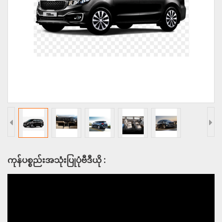
ကုန်ပစ္စည်းအသုံးပြုပုံဗီဒီယို :