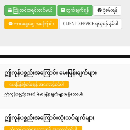
ကြိုတင်စာရင်းတင်မယ်
တွက်ချက်ရန်
စုံစမ်းရန်
CLIENT SERVICE ရယူရန် နှိပ်ပါ
ကားချေးငွေ အကြောင်း
ဤကုန်ပစ္စည်းအကြောင်း မေးမြန်းချက်များ
မေးမြန်းစုံစမ်းရန် အကောင့်ဝင်ပါ
ဤကုန်ပစ္စည်းအပေါ် မေးမြန်းချက်များမရှိသေးပါ။
ဤကုန်ပစ္စည်းအကြောင်းသုံးသပ်ချက်များ
သုံးသပ်ချက်ရေးသားရန် အကောင့်ဝင်ပါ