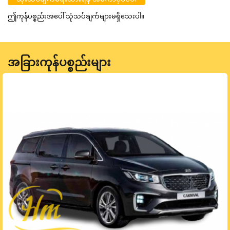
ဤကုန်ပစ္စည်းအပေါ် သုံသပ်ချက်များမရှိသေးပါ။
အခြားကုန်ပစ္စည်းများ