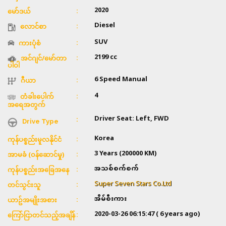
2020
မော်ဒယ်
Diesel
လောင်စာ
SUV
ကားပုံစံ
2199 cc
အင်ဂျင်/မော်တာ
ပါဝါ
6 Speed Manual
ဂီယာ
4
တံခါးပေါက်
အရေအတွက်
Driver Seat: Left, FWD
Drive Type
Korea
ကုန်ပစ္စည်းမူလနိုင်ငံ
3 Years (200000 KM)
အာမခံ (ဝန်ဆောင်မှု)
အသစ်စက်စက်
ကုန်ပစ္စည်းအခြေအနေ
Super Seven Stars Co.Ltd
တင်သွင်းသူ
အိမ်စီးကား
ယာဥ်အမျိုးအစား
2020-03-26 06:15:47
( 6 years ago)
ကြော်ငြာတင်သည့်အချိန်