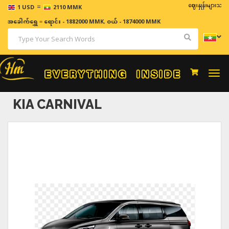
=
ဈေးနှုန်းများသည် အချိန်
1 USD
2110 MMK
အခေါက်ရွှေ
=
ရောင်း - 1882000 MMK
,
ဝယ် - 1874000 MMK
Togg
navi
KIA CARNIVAL