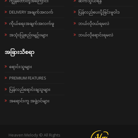
ကျွန်တော်တို့အကြောင်း
ဆက်သွယ်ရန်
DELIVERY အချက်အလက်
ပြန်လည်ပေးပို့ခြင်းမူဝါဒ
ကိုယ်ရေးအချက်အလက်မူ
ဘယ်လို၀ယ်ရမလဲ
အသုံးပြုစည်းမျဉ်းများ
ဘယ်လိုရောင်းရမလဲ
အခြားသိစရာ
ရောင်းသူများ
PREMIUM FEATURES
ပြန်လည်ရောင်းချသူများ
အရောင်းကူ အဖွဲ့ဝင်များ
Heaven Melody © All Rights