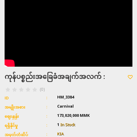
ကုန်ပစ္စည်းအခြေခံအချက်အလက် :
(0)
HM_3384
ID
Carnival
အမျိုးအစား
173,020,000 MMK
ဈေးနှုန်း
1
In Stock
ရရှိနိုင်မှု
KIA
အမှတ်တံဆိပ်