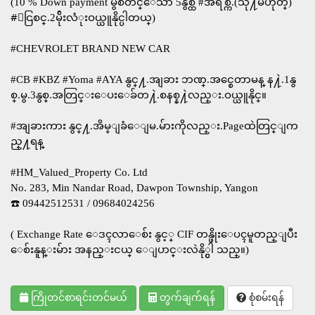
(10​ % Down payment မွစတင္ေသာ 5နွစ္ထိ​ #အရစ္က်.(သို႔မဟုတ္)
#ေငြစင္.2မ်ိုးလံုးဝယ္ယူနိုင္ပါတယ္)
#CHEVROLET BRAND NEW CAR
#CB #KBZ #Yoma #AYA နွင္႔.အျခား ဘဏ္.အင္စေတာမန္ န႔ဲ.​1နွ
စ္.မွ.3​နွစ္.အတြင္း​ေပးေခ်တ႔ဲ.စနစ္န႔ဲလည္း.ဝယ္ယူနိုင္။
#အျခား​ကား​ နွင္႔.​အိမ္ျခံေျမ.မ်ားကိုလည္း.Pageထဲတြင္ျက
ည္႔ရန္
#HM_Valued_Property Co. Ltd
No. 283, Min Nandar Road, Dawpon Township, Yangon
☎️ 09442512531 / 09684024256
( Exchange Rate ေဒၚလာေစ်း နွင့္ CIF တန္ဖိုးေပၚမူတည္ျပီး
ေစ်းနူန္းမ်ား အနည္းငယ္ ေျပာင္းလဲနို္င္ပါ သည္။)
ကြိုတင်စာရင်းတင်မယ်
တွက်ချက်ရန်
စုံစမ်းရန်