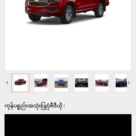
ကုန်ပစ္စည်းအသုံးပြုပုံဗီဒီယို :