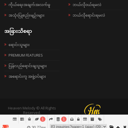
ကိုယ်ရေးအချက်အလက်မူ
ဘယ်လို၀ယ်ရမလဲ
အသုံးပြုစည်းမျဉ်းများ
ဘယ်လိုရောင်းရမလဲ
အခြားသိစရာ
ရောင်းသူများ
PREMIUM FEATURES
ပြန်လည်ရောင်းချသူများ
အရောင်းကူ အဖွဲ့ဝင်များ
Heaven Melody © All Rights
Reserved.
1
1
30.77ms