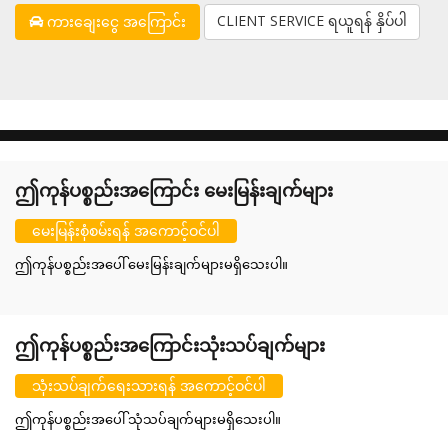
CLIENT SERVICE ရယူရန် နှိပ်ပါ
ကားချေးငွေ အကြောင်း
ဤကုန်ပစ္စည်းအကြောင်း မေးမြန်းချက်များ
မေးမြန်းစုံစမ်းရန် အကောင့်ဝင်ပါ
ဤကုန်ပစ္စည်းအပေါ် မေးမြန်းချက်များမရှိသေးပါ။
ဤကုန်ပစ္စည်းအကြောင်းသုံးသပ်ချက်များ
သုံးသပ်ချက်ရေးသားရန် အကောင့်ဝင်ပါ
ဤကုန်ပစ္စည်းအပေါ် သုံသပ်ချက်များမရှိသေးပါ။