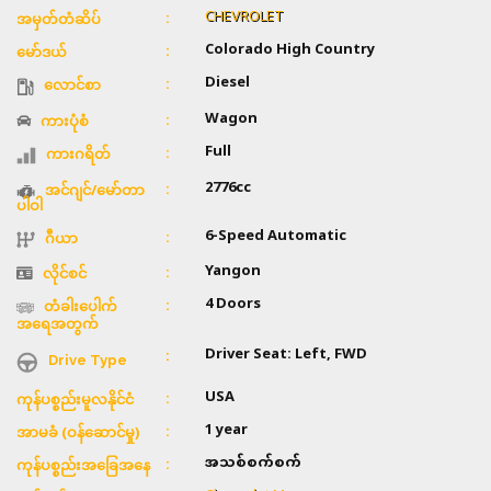
CHEVROLET
အမှတ်တံဆိပ်
Colorado High Country
မော်ဒယ်
Diesel
လောင်စာ
Wagon
ကားပုံစံ
Full
ကားဂရိတ်
2776cc
အင်ဂျင်/မော်တာ
ပါဝါ
6-Speed Automatic
ဂီယာ
Yangon
လိုင်စင်
4 Doors
တံခါးပေါက်
အရေအတွက်
Driver Seat: Left, FWD
Drive Type
USA
ကုန်ပစ္စည်းမူလနိုင်ငံ
1 year
အာမခံ (ဝန်ဆောင်မှု)
အသစ်စက်စက်
ကုန်ပစ္စည်းအခြေအနေ