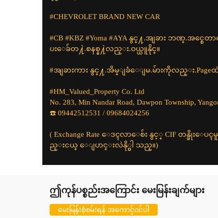
#CHEVROLET BRAND NEW CAR
#CB #KBZ #Yoma #AYA နွင္႔.အျခား ဘဏ္.အင္စေတာမန္ န
ပးေခ်တ႔ဲ.စနစ္န႔ဲလည္း.ဝယ္ယူနိုင္။
#အျခား​ကား​ နွင္႔.​အိမ္ျခံေျမ.မ်ားကိုလည္း.Pag
#HM_Valued_Property Co. Ltd
No. 283, Min Nandar Road, Dawpon Township, Yango
☎️ 09442512531 / 09684024256
( Exchange Rate ေဒၚလာေစ်း နွင့္ CIF တန္ဖိုးေပၚမ
ည္းငယ္ ေျပာင္းလဲနို္င္ပါ သည္။)
ဤကုန်ပစ္စည်းအကြောင်း မေးမြန်းချက်များ
မေးမြန်းစုံစမ်းရန် အကောင့်ဝင်ပါ