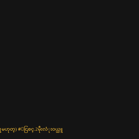
႔မဟုတ္) #ေငြစင္.2မ်ိုးလံုးဝယ္ယူ