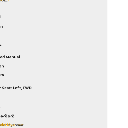
ROLET
l
on
c
eed Manual
on
rs
r Seat: Left, FWD
r
စက်စက်
olet Myanmar