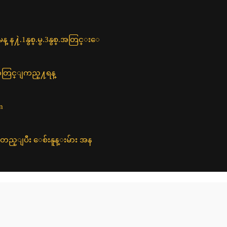
႔ဲ.​1နွစ္.မွ.3​နွစ္.အတြင္း​ေ
eထဲတြင္ျကည္႔ရန္
n
ူတည္ျပီး ေစ်းနူန္းမ်ား အန