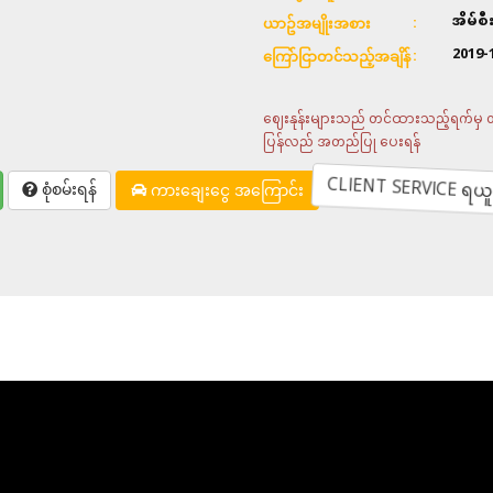
အိမ်စ
ယာဥ်အမျိုးအစား
2019-
ကြော်ငြာတင်သည့်အချိန်
ဈေးနုန်းများသည် တင်ထားသည့်ရက်မှ တစ်
ပြန်လည် အတည်ပြု ပေးရန်
CLIENT SERVICE ရယူရန
စုံစမ်းရန်
ကားချေးငွေ အကြောင်း