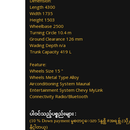
Dimension:
Length 4300
Width 1735
Height 1503
Wheelbase 2500
Turning Circle 10.4 m
Ground Clearance 126 mm
Wading Depth n/a
Trunk Capacity 419 L
Feature:
Wheels Size 15 "
Wheels Metal Type Alloy
Airconditioning System Maunal
Entertainment System Chevy MyLink
Connectivity Radio/Bluetooth
ပါဝင်သည့်ပစ္စည်းများ :
(10​ % Down payment မွစတင္ေသာ 5နွစ္ထိ​ #အရစ္က်.(သို
နိုင္ပါတယ္)