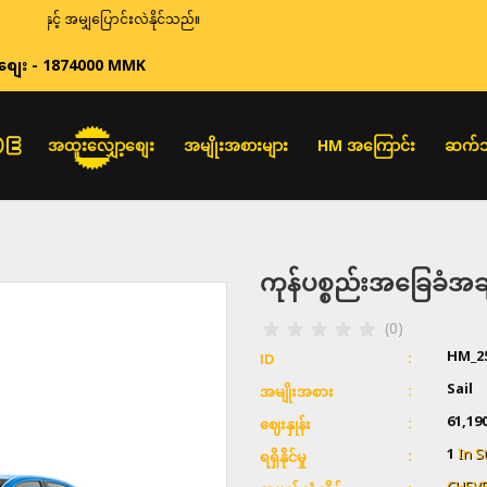
အမျှပြောင်းလဲနိုင်သည်။
စျေး - 1874000 MMK
အထူးလျှော့စျေး
အမျိုးအစားများ
HM အကြောင်း
ဆက်သ
ကုန်ပစ္စည်းအခြေခံ
(0)
HM_2
ID
Sail
အမျိုးအစား
61,19
ဈေးနှုန်း
1
In S
ရရှိနိုင်မှု