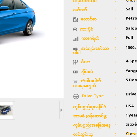
CHEV
အမှတ်တံဆိပ်
Sail
မော်ဒယ်
Petro
လောင်စာ
Salo
ကားပုံစံ
Full
ကားဂရိတ်
1500c
အင်ဂျင်/မော်တာ
ပါဝါ
4-Sp
ဂီယာ
Yang
လိုင်စင်
5 Doo
တံခါးပေါက်
အရေအတွက်
Drive
Drive Type
USA
ကုန်ပစ္စည်းမူလနိုင်ငံ
1 yea
အာမခံ (ဝန်ဆောင်မှု)
အသစ်
ကုန်ပစ္စည်းအခြေအနေ
Chevr
တင်သွင်းသူ