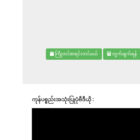
ကြိုတင်စာရင်းတင်မယ်
တွက်ချက်ရန်
ကုန်ပစ္စည်းအသုံးပြုပုံဗီဒီယို :