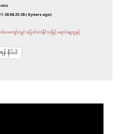
ီးကား
11-28 08:25:28
( 6 years ago)
လကျော်လျင် ပြောင်းလဲနိုင်သဖြင့် ရောင်းချသူနှင့်
် နှိပ်ပါ