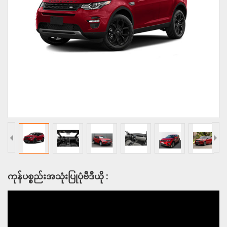
ကုန်ပစ္စည်းအသုံးပြုပုံဗီဒီယို :