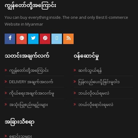
ကျွန်တော်တို့အကြောင်း
You can buy everything inside. The one and only Best E-commerce
Website in Myanmar
သတင်းအချက်လက်
ဝန်ဆောင်မှု
ကျွန်တော်တို့အကြောင်း
ဆက်သွယ်ရန်
DELIVERY အချက်အလက်
ပြန်လည်ပေးပို့ခြင်းမူဝါဒ
ကိုယ်ရေးအချက်အလက်မူ
ဘယ်လို၀ယ်ရမလဲ
အသုံးပြုစည်းမျဉ်းများ
ဘယ်လိုရောင်းရမလဲ
အခြားသိစရာ
ရောင်းသူများ