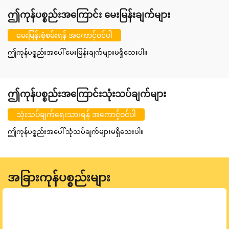
ဤကုန်ပစ္စည်းအကြောင်း မေးမြန်းချက်များ
မေးမြန်းစုံစမ်းရန် အကောင့်ဝင်ပါ
ဤကုန်ပစ္စည်းအပေါ် မေးမြန်းချက်များမရှိသေးပါ။
ဤကုန်ပစ္စည်းအကြောင်းသုံးသပ်ချက်များ
သုံးသပ်ချက်ရေးသားရန် အကောင့်ဝင်ပါ
ဤကုန်ပစ္စည်းအပေါ် သုံသပ်ချက်များမရှိသေးပါ။
အခြားကုန်ပစ္စည်းများ