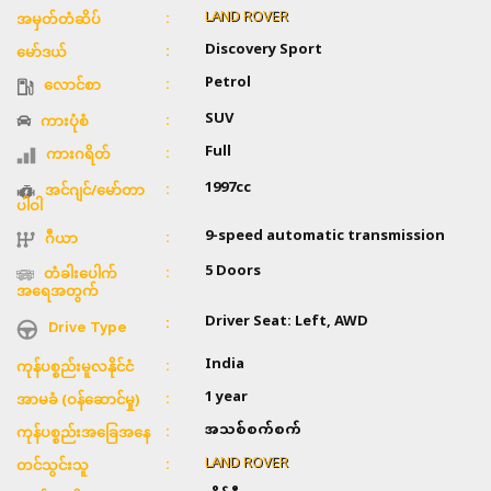
LAND ROVER
အမှတ်တံဆိပ်
Discovery Sport
မော်ဒယ်
Petrol
လောင်စာ
SUV
ကားပုံစံ
Full
ကားဂရိတ်
1997cc
အင်ဂျင်/မော်တာ
ပါဝါ
9-speed automatic transmission
ဂီယာ
5 Doors
တံခါးပေါက်
အရေအတွက်
Driver Seat: Left, AWD
Drive Type
India
ကုန်ပစ္စည်းမူလနိုင်ငံ
1 year
အာမခံ (ဝန်ဆောင်မှု)
အသစ်စက်စက်
ကုန်ပစ္စည်းအခြေအနေ
LAND ROVER
တင်သွင်းသူ