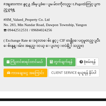
#အျခား​ကား​ နွင္႔.​အိမ္ျခံေျမ.မ်ားကိုလည္း.Pageထဲတြင္ျက
ည္႔ရန္
#HM_Valued_Property Co. Ltd
No. 283, Min Nandar Road, Dawpon Township, Yangon
☎️ 09442512531 / 09684024256
( Exchange Rate ေဒၚလာေစ်း နွင့္ CIF တန္ဖိုးေပၚမူတည္ျပီး
ေစ်းနူန္းမ်ား အနည္းငယ္ ေျပာင္းလဲနို္င္ပါ သည္။)
ကြိုတင်စာရင်းတင်မယ်
တွက်ချက်ရန်
စုံစမ်းရန်
CLIENT SERVICE ရယူရန် နှိပ်ပါ
ကားချေးငွေ အကြောင်း