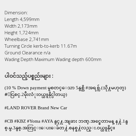
Dimension:
Length 4,599mm
Width 2,173mm
Height 1,724mm
Wheelbase 2,741mm
Turning Circle kerb-to-kerb 11.67m
Ground Clearance n/a
Wading Depth Maximum Wading depth 600mm
ပါဝင်သည့်ပစ္စည်းများ :
(10​ % Down payment မွစတင္ေသာ 5နွစ္ထိ​ #အရစ္က်.(သို႔မဟုတ္)
#ေငြစင္.2မ်ိုးလံုးဝယ္ယူနိုင္ပါတယ္)
#LAND ROVER Brand New Car
#CB #KBZ #Yoma #AYA နွင္႔.အျခား ဘဏ္.အင္စေတာမန္ န႔ဲ.​1နွ
စ္.မွ.3​နွစ္.အတြင္း​ေပးေခ်တ႔ဲ.စနစ္န႔ဲလည္း.ဝယ္ယူနိုင္။