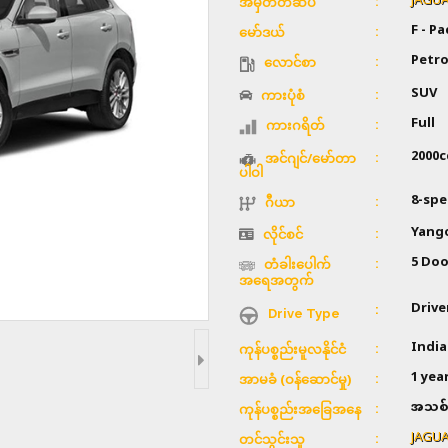
JAGU
အမှတ်တံဆိပ်
F - Pa
မော်ဒယ်
Petro
လောင်စာ
SUV
ကားပုံစံ
Full
ကားဂရိတ်
2000c
အင်ဂျင်/မော်တာ
ပါဝါ
8-spe
ဂီယာ
Yang
လိုင်စင်
5 Doo
တံခါးပေါက်
အရေအတွက်
Drive
Drive Type
Indi
ကုန်ပစ္စည်းမူလနိုင်ငံ
1 yea
အာမခံ (ဝန်ဆောင်မှု)
အသစ်
ကုန်ပစ္စည်းအခြေအနေ
JAGU
တင်သွင်းသူ