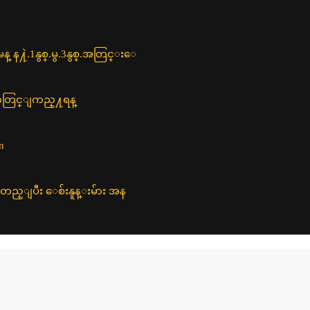
႔ဲ.​1နွစ္.မွ.3​နွစ္.အတြင္း​ေ
eထဲတြင္ျကည္႔ရန္
n
ူတည္ျပီး ေစ်းနူန္းမ်ား အန