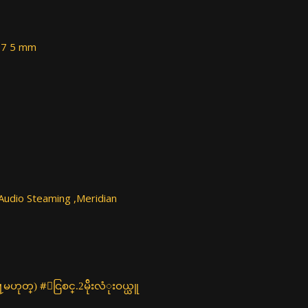
1 7 5 mm
Audio Steaming ,Meridian
႔မဟုတ္) #ေငြစင္.2မ်ိုးလံုးဝယ္ယူ