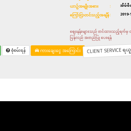
အိမ်စ
ယာဥ်အမျိုးအစား
2019-
ကြော်ငြာတင်သည့်အချိန်
ဈေးနုန်းများသည် တင်ထားသည့်ရက်မှ တစ်
ပြန်လည် အတည်ပြု ပေးရန်
CLIENT SERVICE ရယူရန
စုံစမ်းရန်
ကားချေးငွေ အကြောင်း