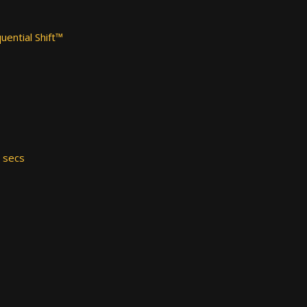
uential Shift™
7 secs