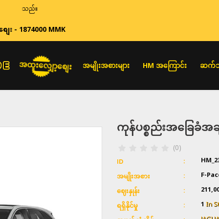
ဈေးနှုန်းများသည် အ
စျေး - 1874000 MMK
အထူးလျှော့စျေး
အမျိုးအစားများ
HM အကြောင်း
ဆက်သ
ကုန်ပစ္စည်းအခြေခံ
(0)
HM_2
ID
F-Pac
အမျိုးအစား
211,0
ဈေးနှုန်း
1
In S
ရရှိနိုင်မှု