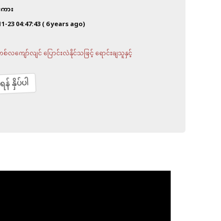
ီးကား
11-23 04:47:43
( 6 years ago)
လကျော်လျင် ပြောင်းလဲနိုင်သဖြင့် ရောင်းချသူနှင့်
် နှိပ်ပါ