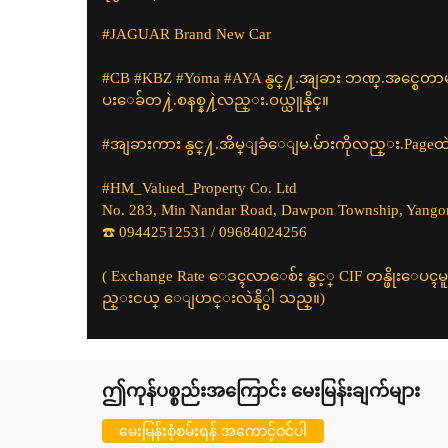
#JAGUAR Brand New Car
#CB #KBZ #Yoma #AYA နွင္႔.အျခား ဘဏ္.အင္စေတာမန္ န
ပးေခ်တ႔ဲ.စနစ္န႔ဲလည္း.ဝယ္ယူနိုင္။
#အျခား​ကား​ နွင္႔.​အိမ္ျခံေျမ.မ်ားကိုလည္း.Pag
#HM_Valued_Property Co. Ltd
No. 283, Min Nandar Road, Dawpon Township, Yango
☎️ 09442512531 / 09684024256
( Exchange Rate ေဒၚလာေစ်း နွင့္ CIF တန္ဖိုးေပၚမ
ည္းငယ္ ေျပာင္းလဲနို္င္ပါ သည္။)
ဤကုန်ပစ္စည်းအကြောင်း မေးမြန်းချက်များ
မေးမြန်းစုံစမ်းရန် အကောင့်ဝင်ပါ