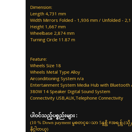
Dimension:
Length 4,731 mm
Width Mirrors Folded - 1,936 mm / Unfolded - 2,
Height 1,667 mm
Wheelbase 2,874 mm
Turning Circle 11.87 m
Feature:
Wheels Size 18
Wheels Metal Type Alloy
Airconditioning System n/a
Entertainment System Media Hub with Bluetooth 
380W 14 Speaker Digital Sound System
Connectivity USB,AUX,Telephone Connectivity
ပါဝင်သည့်ပစ္စည်းများ :
(10​ % Down payment မွစတင္ေသာ 5နွစ္ထိ​ #အရစ္က်.(သို
နိုင္ပါတယ္)