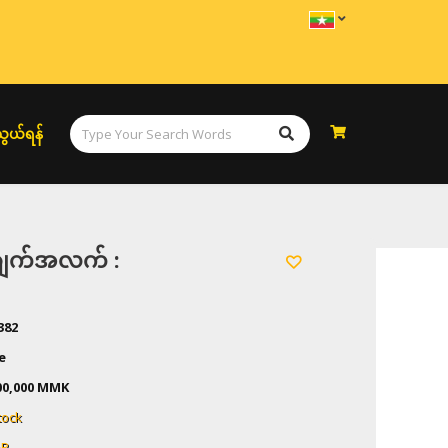
ချိန်နှင့် အမျှပြောင်းလဲနိုင်သည်။
ွယ်ရန်
အချက်အလက် :
382
e
00,000 MMK
tock