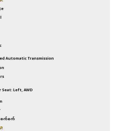
AR
ce
l
c
ed Automatic Transmission
on
rs
r Seat: Left, AWD
an
r
စက်စက်
AR