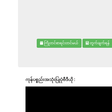
ကြိုတင်စာရင်းတင်မယ်
တွက်ချက်ရန်
ကုန်ပစ္စည်းအသုံးပြုပုံဗီဒီယို :