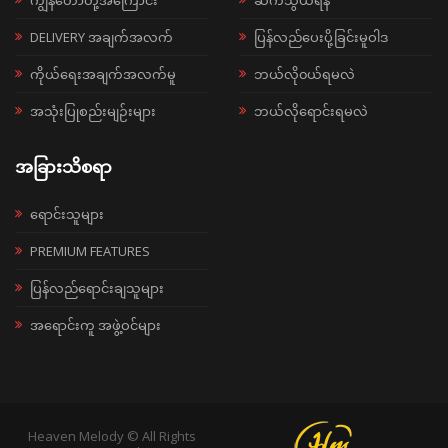
DELIVERY အချက်အလက်
ပြန်လည်ပေးပို့ခြင်းမူဝါဒ
ကိုယ်ရေးအချက်အလက်မူ
ဘယ်လို၀ယ်ရမလဲ
အသုံးပြုစည်းမျဉ်းများ
ဘယ်လိုရောင်းရမလဲ
အခြားသိစရာ
ရောင်းသူများ
PREMIUM FEATURES
ပြန်လည်ရောင်းချသူများ
အရောင်းကူ အဖွဲ့ဝင်များ
Heaven Melody © All Rights