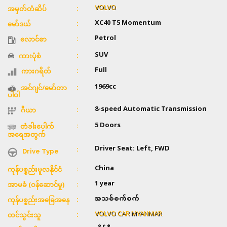
VOLVO
အမှတ်တံဆိပ်
XC40 T5 Momentum
မော်ဒယ်
Petrol
လောင်စာ
SUV
ကားပုံစံ
Full
ကားဂရိတ်
1969cc
အင်ဂျင်/မော်တာ
ပါဝါ
8-speed Automatic Transmission
ဂီယာ
5 Doors
တံခါးပေါက်
အရေအတွက်
Driver Seat: Left, FWD
Drive Type
China
ကုန်ပစ္စည်းမူလနိုင်ငံ
1 year
အာမခံ (ဝန်ဆောင်မှု)
အသစ်စက်စက်
ကုန်ပစ္စည်းအခြေအနေ
VOLVO CAR MYANMAR
တင်သွင်းသူ