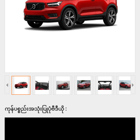
ကုန်ပစ္စည်းအသုံးပြုပုံဗီဒီယို :