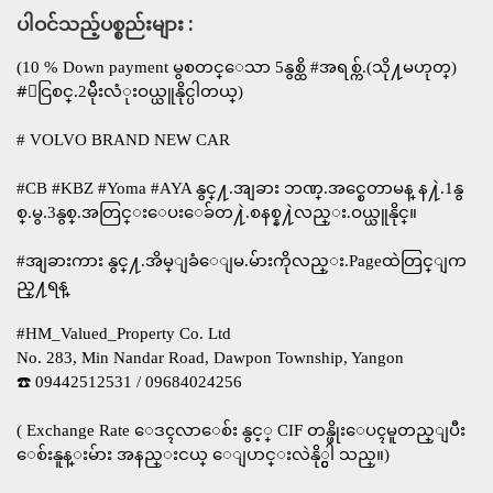
ပါဝင်သည့်ပစ္စည်းများ :
(10​ % Down payment မွစတင္ေသာ 5နွစ္ထိ​ #အရစ္က်.(သို႔မဟုတ္)
#ေငြစင္.2မ်ိုးလံုးဝယ္ယူနိုင္ပါတယ္)
# VOLVO BRAND NEW CAR
#CB #KBZ #Yoma #AYA နွင္႔.အျခား ဘဏ္.အင္စေတာမန္ န႔ဲ.​1နွ
စ္.မွ.3​နွစ္.အတြင္း​ေပးေခ်တ႔ဲ.စနစ္န႔ဲလည္း.ဝယ္ယူနိုင္။
#အျခား​ကား​ နွင္႔.​အိမ္ျခံေျမ.မ်ားကိုလည္း.Pageထဲတြင္ျက
ည္႔ရန္
#HM_Valued_Property Co. Ltd
No. 283, Min Nandar Road, Dawpon Township, Yangon
☎️ 09442512531 / 09684024256
( Exchange Rate ေဒၚလာေစ်း နွင့္ CIF တန္ဖိုးေပၚမူတည္ျပီး
ေစ်းနူန္းမ်ား အနည္းငယ္ ေျပာင္းလဲနို္င္ပါ သည္။)