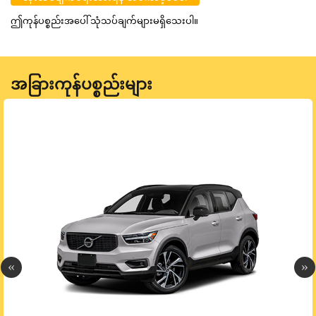
ဤကုန်ပစ္စည်းအပေါ် သုံသပ်ချက်များမရှိသေးပါ။
အခြားကုန်ပစ္စည်းများ