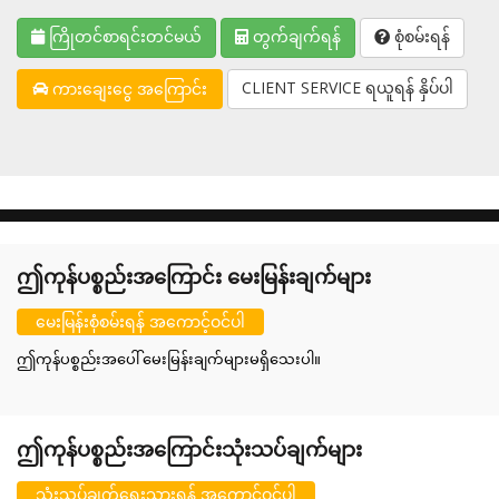
ကြိုတင်စာရင်းတင်မယ်
တွက်ချက်ရန်
စုံစမ်းရန်
CLIENT SERVICE ရယူရန် နှိပ်ပါ
ကားချေးငွေ အကြောင်း
ဤကုန်ပစ္စည်းအကြောင်း မေးမြန်းချက်များ
မေးမြန်းစုံစမ်းရန် အကောင့်ဝင်ပါ
ဤကုန်ပစ္စည်းအပေါ် မေးမြန်းချက်များမရှိသေးပါ။
ဤကုန်ပစ္စည်းအကြောင်းသုံးသပ်ချက်များ
သုံးသပ်ချက်ရေးသားရန် အကောင့်ဝင်ပါ