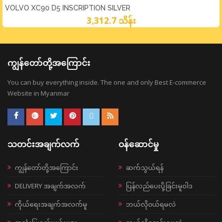
VOLVO XC90 D5 INSCRIPTION SILVER
3,312.7 သိန်း
ကျွန်တော်တို့အကြောင်း
You can buy everything inside. The one and only Best E-commerce
Website in Myanmar
သတင်းအချက်လက်
ဝန်ဆောင်မှု
ကျွန်တော်တို့အကြောင်း
ဆက်သွယ်ရန်
DELIVERY အချက်အလက်
ပြန်လည်ပေးပို့ခြင်းမူဝါဒ
ကိုယ်ရေးအချက်အလက်မူ
ဘယ်လို၀ယ်ရမလဲ