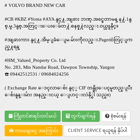
# VOLVO BRAND NEW CAR
#CB #KBZ #Yoma #AYA နွင္႔.အျခား ဘဏ္.အင္စေတာမန္ န႔ဲ.​1နွ
စ္.မွ.3​နွစ္.အတြင္း​ေပးေခ်တ႔ဲ.စနစ္န႔ဲလည္း.ဝယ္ယူနိုင္။
#အျခား​ကား​ နွင္႔.​အိမ္ျခံေျမ.မ်ားကိုလည္း.Pageထဲတြင္ျက
ည္႔ရန္
#HM_Valued_Property Co. Ltd
No. 283, Min Nandar Road, Dawpon Township, Yangon
☎️ 09442512531 / 09684024256
( Exchange Rate ေဒၚလာေစ်း နွင့္ CIF တန္ဖိုးေပၚမူတည္ျပီး
ေစ်းနူန္းမ်ား အနည္းငယ္ ေျပာင္းလဲနို္င္ပါ သည္။)
ကြိုတင်စာရင်းတင်မယ်
တွက်ချက်ရန်
စုံစမ်းရန်
CLIENT SERVICE ရယူရန် နှိပ်ပါ
ကားချေးငွေ အကြောင်း