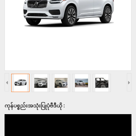
ကုန်ပစ္စည်းအသုံးပြုပုံဗီဒီယို :