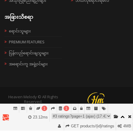
အသုံးပြုစည်းမျဉ်းများ
ဘယ်လိုရောင်းရမလဲ
အခြားသိစရာ
ရောင်းသူများ
PREMIUM FEATURES
ပြန်လည်ရောင်းချသူများ
အရောင်းကူ အဖွဲ့ဝင်များ
Heaven Melody © All Rights
Reserved.
1
1
23.12ms
GET products/{id}/ratings
4MB