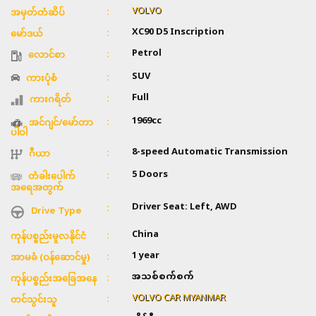
VOLVO
အမှတ်တံဆိပ်
XC90 D5 Inscription
မော်ဒယ်
Petrol
လောင်စာ
SUV
ကားပုံစံ
Full
ကားဂရိတ်
1969cc
အင်ဂျင်/မော်တာ
ပါဝါ
8-speed Automatic Transmission
ဂီယာ
5 Doors
တံခါးပေါက်
အရေအတွက်
Driver Seat: Left, AWD
Drive Type
China
ကုန်ပစ္စည်းမူလနိုင်ငံ
1 year
အာမခံ (ဝန်ဆောင်မှု)
အသစ်စက်စက်
ကုန်ပစ္စည်းအခြေအနေ
VOLVO CAR MYANMAR
တင်သွင်းသူ