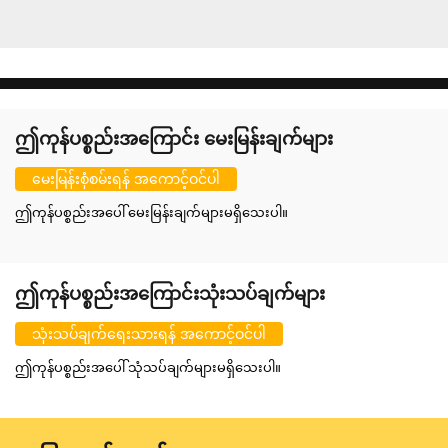
ဤကုန်ပစ္စည်းအကြောင်း မေးမြန်းချက်များ
မေးမြန်းစုံစမ်းရန် အကောင့်ဝင်ပါ
ဤကုန်ပစ္စည်းအပေါ် မေးမြန်းချက်များမရှိသေးပါ။
ဤကုန်ပစ္စည်းအကြောင်းသုံးသပ်ချက်များ
သုံးသပ်ချက်ရေးသားရန် အကောင့်ဝင်ပါ
ဤကုန်ပစ္စည်းအပေါ် သုံသပ်ချက်များမရှိသေးပါ။