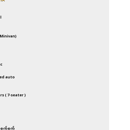
TA
l
Minivan)
cc
ed auto
rs ( 7-seater )
n
စက်စက်