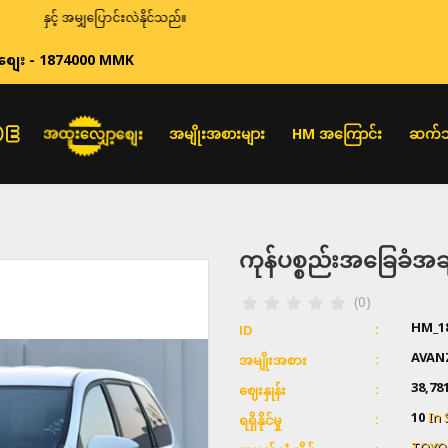
အမျှပြောင်းလဲနိုင်သည်။
စျေး - 1874000 MMK
အထူးလျှော့စျေး
အမျိုးအစားများ
HM အကြောင်း
ဆက်သ
ကုန်ပစ္စည်းအခြေခံ
(0)
HM_1
ID
AVAN
အမျိုးအစား
38,78
ဈေးနှုန်း
10
In 
ရရှိနိုင်မှု