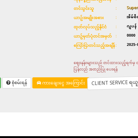
Super
တင်သွင်းသူ
အိမ်စ
ယာဥ်အမျိုးအစား
ဂျပန်
ထုတ်လုပ်သည့်နိုင်ငံ
0000
ယာဥ်မှတ်ပုံတင်အမှတ်
2025-
ကြော်ငြာတင်သည့်အချိန်
ဈေးနုန်းများသည် တင်ထားသည့်ရက်မှ တစ်
ပြန်လည် အတည်ပြု ပေးရန်
CLIENT SERVICE ရယူရန
စုံစမ်းရန်
ကားချေးငွေ အကြောင်း