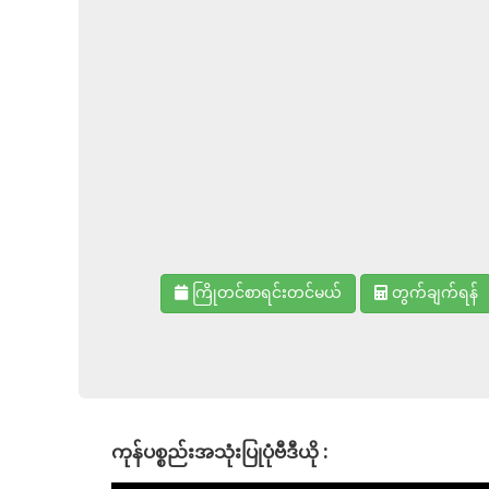
ကြိုတင်စာရင်းတင်မယ်
တွက်ချက်ရန်
ကုန်ပစ္စည်းအသုံးပြုပုံဗီဒီယို :