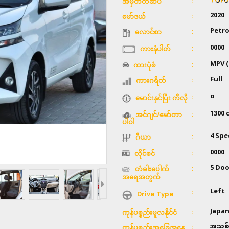
TOYO
အမှတ်တံဆိပ်
2020
မော်ဒယ်
Petro
လောင်စာ
0000
ကားနံပါတ်
MPV (
ကားပုံစံ
Full
ကားဂရိတ်
၀
မောင်းနှင်ပြီး ကီလို
1300 
အင်ဂျင်/မော်တာ
ပါဝါ
4 Spe
ဂီယာ
0000
လိုင်စင်
5 Doo
တံခါးပေါက်
အရေအတွက်
Left
Drive Type
Japa
ကုန်ပစ္စည်းမူလနိုင်ငံ
အသစ်
ကုန်ပစ္စည်းအခြေအနေ