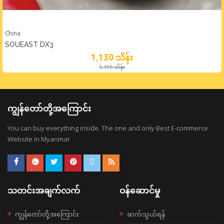
China
SOUEAST DX3
1,130 သိန်း
1,195 သိန်း
ကျွန်တော်တို့အကြောင်း
You can buy everything inside. The one and only Best E-commerce
Website in Myanmar
သတင်းအချက်လက်
ဝန်ဆောင်မှု
ကျွန်တော်တို့အကြောင်း
ဆက်သွယ်ရန်