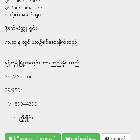
✅ Cruise Control
✅ Panorama Roof
အတိုက်အခိုက် ရှင်း
နီနက်/မိတ္တူ ရှင်း
က.ည.န တွင် ယာဉ်စစ်ဆေးနိုက်သည်
ရန်ကုန်မြို့အတွင်း ကားကြည်နိုင် သည်
No IMA error
2R/9504
HMH89944390
Price : ညှိနှိုင်း
ကြိုတင်စာရင်းတင်မယ်
တွက်ချက်ရန်
စုံစမ်းရန်