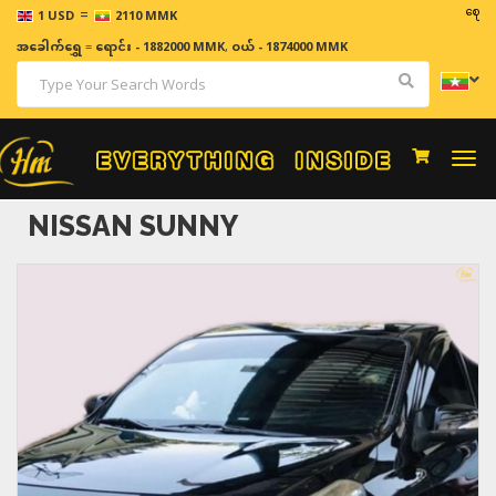
=
ဈေးနှုန်းမျာ
1 USD
2110 MMK
အခေါက်ရွှေ
=
ရောင်း - 1882000 MMK
,
ဝယ် - 1874000 MMK
Togg
navi
NISSAN SUNNY