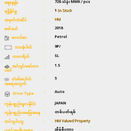
728 သိန်း
MMK / pcs
ဈေးနှုန်း
1
In Stock
ရရှိနိုင်မှု
HM
အမှတ်တံဆိပ်
2018
မော်ဒယ်
Petrol
လောင်စာ
9P/
ကားနံပါတ်
SL
ကားဂရိတ်
1.5
အင်ဂျင်/မော်တာ
ပါဝါ
5
တံခါးပေါက်
အရေအတွက်
Auto
Drive Type
JAPAN
ကုန်ပစ္စည်းမူလနိုင်ငံ
တစ်ပတ်ရစ်
ကုန်ပစ္စည်းအခြေအနေ
HM Valued Property
တင်သွင်းသူ
အိမ်စီးကား
ယာဥ်အမျိုးအစား