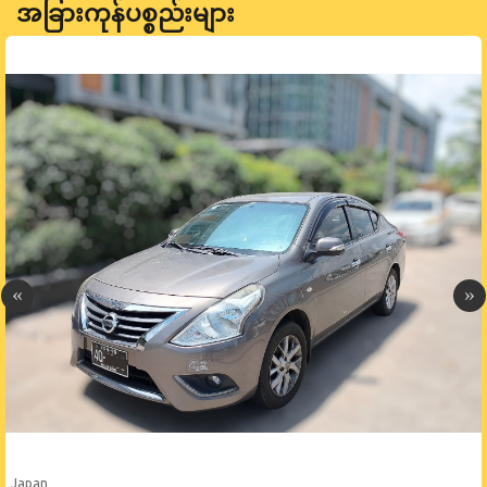
အခြားကုန်ပစ္စည်းများ
Japan