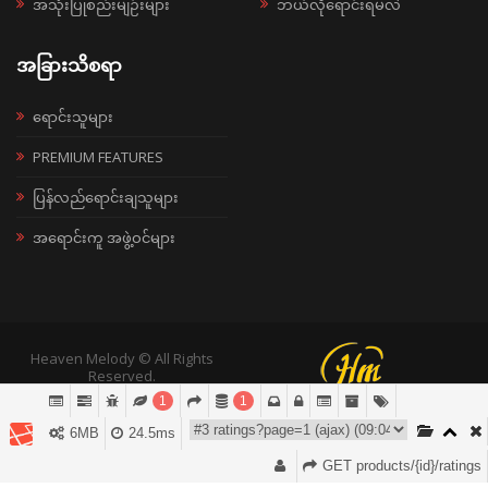
အသုံးပြုစည်းမျဉ်းများ
ဘယ်လိုရောင်းရမလဲ
အခြားသိစရာ
ရောင်းသူများ
PREMIUM FEATURES
ပြန်လည်ရောင်းချသူများ
အရောင်းကူ အဖွဲ့ဝင်များ
Heaven Melody © All Rights
Reserved.
1
1
6MB
24.5ms
GET products/{id}/ratings