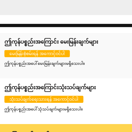
ဤကုန်ပစ္စည်းအကြောင်း မေးမြန်းချက်များ
မေးမြန်းစုံစမ်းရန် အကောင့်ဝင်ပါ
ဤကုန်ပစ္စည်းအပေါ် မေးမြန်းချက်များမရှိသေးပါ။
ဤကုန်ပစ္စည်းအကြောင်းသုံးသပ်ချက်များ
သုံးသပ်ချက်ရေးသားရန် အကောင့်ဝင်ပါ
ဤကုန်ပစ္စည်းအပေါ် သုံသပ်ချက်များမရှိသေးပါ။