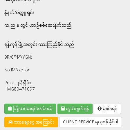
နီနက်/မိတ္တူ ရှင်း
က.ည.န တွင် ယာဉ်စစ်ဆေးနိုက်သည်
ရန်ကုန်မြို့အတွင်း ကားကြည်နိုင် သည်
9P/8$$$(YGN)
No IMA error
Price : ညှိနှိုင်း
HMG80471097
ကြိုတင်စာရင်းတင်မယ်
တွက်ချက်ရန်
စုံစမ်းရန်
CLIENT SERVICE ရယူရန် နှိပ်ပါ
ကားချေးငွေ အကြောင်း