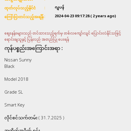
ဂျပန်
ထုတ်လုပ်သည့်နိုင်ငံ
2024-04-23 09:17:28
( 2 years ago)
ကြော်ငြာတင်သည့်အချိန်
ဈေးနုန်းများသည် တင်ထားသည့်ရက်မှ တစ်လကျော်လျင် ပြောင်းလဲနိုင်သဖြင့်
ရောင်းချသူနှင့် ပြန်လည် အတည်ပြု ပေးရန်
ကုန်ပစ္စည်းအကြောင်းအရာ :
Nissan Sunny
Black
Model 2018
Grade SL
Smart Key
လိုင်စင်သက်တမ်း ( 31.7.2025 )
အတိုက်အခိုက် ရှင်း