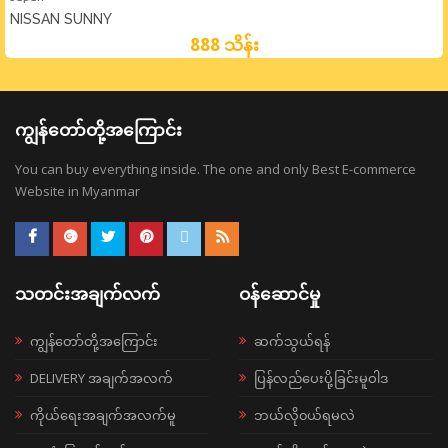
NISSAN SUNNY
888 သိန်း
ကျွန်တော်တို့အကြောင်း
You can buy everything inside. The one and only Best E-commerce
Website in Myanmar
သတင်းအချက်လက်
ဝန်ဆောင်မှု
ကျွန်တော်တို့အကြောင်း
ဆက်သွယ်ရန်
DELIVERY အချက်အလက်
ပြန်လည်ပေးပို့ခြင်းမူဝါဒ
ကိုယ်ရေးအချက်အလက်မူ
ဘယ်လို၀ယ်ရမလဲ