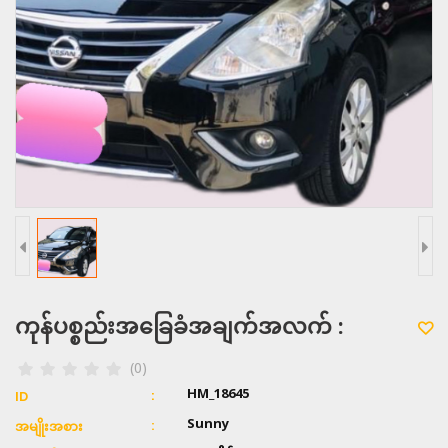
ကုန်ပစ္စည်းအခြေခံအချက်အလက် :
(0)
HM_18645
ID
Sunny
အမျိုးအစား