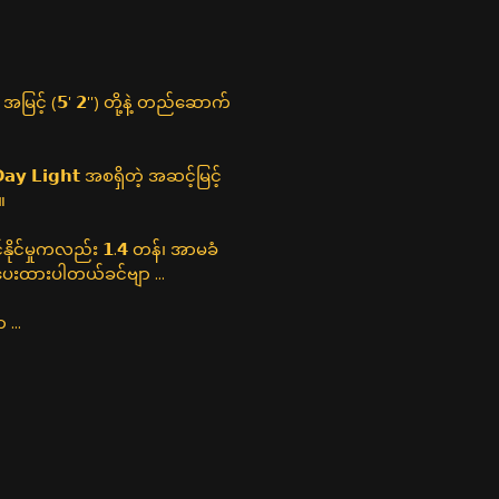
')၊ အမြင့် (𝟱' 𝟮'') တို့နဲ့ တည်ဆောက်
 𝗗𝗮𝘆 𝗟𝗶𝗴𝗵𝘁 အစရှိတဲ့ အဆင့်မြင့်
။
င်မှုကလည်း 𝟭.𝟰 တန်၊ အာမခံ
ပေးထားပါတယ်ခင်ဗျာ ...
...