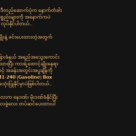
းရဲ့ ဘော်ဒီတည်ဆောက်ပုံက နောက်တံခါး
်ပစ္စည်းများကို အနောက်ကပဲ
်နိုင်ပါတယ်...
မျိုးနဲ့ ခင်းပေးထားတဲ့အတွက်
ားခြားခံနယ် အရည်အသွေးကောင်း
ထားပြီး ကားရဲ့ထောင့်ချိုးနေရာ
် အခန်းအတွင်းအပူချိန်ကို
𝟬 (𝗚𝗮𝘀𝗼𝗹𝗶𝗻𝗲) 𝗕𝗼𝘅
အသုံးပြုနိုင်မှာပဲဖြစ်ပါတယ်...
𝗰𝗸 လေးက နေဒဏ်၊ မိုးဒဏ်ခံနိုင်ပြီး
် လေခွဲလေး တပ်ဆင်ပေးထားပါ