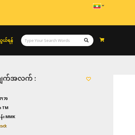
ွယ်ရန်
အချက်အလက် :
7170
n TM
န်း
MMK
tock