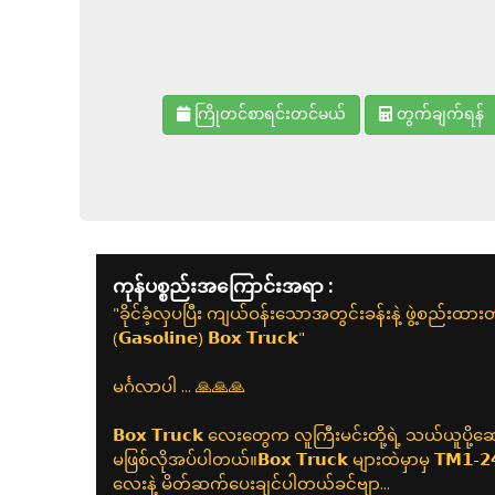
ကြိုတင်စာရင်းတင်မယ်
တွက်ချက်ရန်
ကုန်ပစ္စည်းအကြောင်းအရာ :
"ခိုင်ခံ့လှပပြီး ကျယ်ဝန်းသောအတွင်းခန်းနဲ့ ဖွဲ့စည်းထားတဲ့ 
(𝗚𝗮𝘀𝗼𝗹𝗶𝗻𝗲) 𝗕𝗼𝘅 𝗧𝗿𝘂𝗰𝗸"
မင်္ဂလာပါ ... 🙏🙏🙏
𝗕𝗼𝘅 𝗧𝗿𝘂𝗰𝗸 လေးတွေက လူကြီးမင်းတို့ရဲ့ သယ်ယူပို့
မဖြစ်လိုအပ်ပါတယ်။𝗕𝗼𝘅 𝗧𝗿𝘂𝗰𝗸 များထဲမှာမှ 𝗧𝗠𝟭-𝟮𝟰𝟬 (
လေးနဲ့ မိတ်ဆက်ပေးချင်ပါတယ်ခင်ဗျာ...