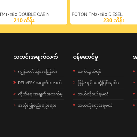
TM1-280 DOUBLE CABIN
FOTON TM2-280 DIESEL
210 သိန်း
230 သိန်း
သတင်းအချက်လက်
ဝန်ဆောင်မှု
အ
ကျွန်တော်တို့အကြောင်း
ဆက်သွယ်ရန်
DELIVERY အချက်အလက်
ပြန်လည်ပေးပို့ခြင်းမူဝါဒ
ကိုယ်ရေးအချက်အလက်မူ
ဘယ်လို၀ယ်ရမလဲ
အသုံးပြုစည်းမျဉ်းများ
ဘယ်လိုရောင်းရမလဲ