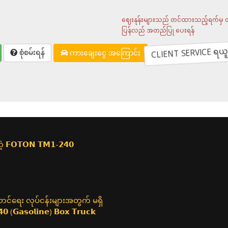
ဈေးနုန်းများသည် တင်ထားသည့်ရက်မှ တစ်
ပြန်လည် အတည်ပြု ပေးရန်
CLIENT SERVICE ရယူရန် 
စုံစမ်းရန်
ကားချေးငွေ အကြောင်း
𝗙𝗢𝗧𝗢𝗡 𝗧𝗠𝟭-𝟮𝟰𝟬
ဆောင်ရေး လုပ်ငန်းများအတွက် မရှိ
𝗚𝗮𝘀𝗼𝗹𝗶𝗻𝗲) 𝗕𝗼𝘅 𝗧𝗿𝘂𝗰𝗸