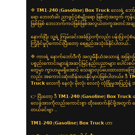
🔷 𝗧𝗠𝟭-𝟮𝟰𝟬 (𝗚𝗮𝘀𝗼𝗹𝗶𝗻𝗲) 𝗕𝗼𝘅 𝗧𝗿𝘂𝗰𝗸 လေ
ရော ဘေးတံခါး ညာဖွင့်ပုံစံမျိုးရော ဖြစ်တဲ့အတွက် ကုန
ဖြစ်ဖြစ် ဘေးဘက်ကပဲဖြစ်ဖြစ်အလွယ်တကူအတင်အချ လုပ
နောက်ပြီး သူ့ရဲ့ ကြမ်းခင်းအခံပြားကိုလည်း ပန်းပြားပုံစံ
ကြံ့ခိုင်မှုပိုကောင်းပြီးတော့ ရေရှည်အသုံးခံနိုင်ပါတယ်...
🔷 ကားရဲ့ နောက်ဘော်ဒီကို အလူမီနီယံအသားနဲ့ အခြ
ပစ္စည်းကောင်းများနဲ့အဆင့်မြင့်နည်းပညာများ ပေါင်းစပ်
တွေမှာ ကွာဟမှုမရှိအောင် သေချာလုပ်ပေးထားတာကြောင့
လည်း အကောင်းဆုံးထိန်းပေးနိုင်မှာပဲဖြစ်ပါတယ်။ ဒီ 𝗧𝗠𝟭-𝟮
𝗧𝗿𝘂𝗰𝗸 လေးကို နေလုံ၊ မိုးလုံ၊ လေလုံ လုံခြုံမှုအပြည့်နဲ့ 
👉 ပြီးတော့ ဒီ 𝗧𝗠𝟭-𝟮𝟰𝟬 (𝗚𝗮𝘀𝗼𝗹𝗶𝗻𝗲) 𝗕𝗼𝘅 𝗧𝗿𝘂
လေခွဲအားကိုလည်းကောင်းစွာ ထိုးဖောက်နိုင်ဖို့အတွက
တယ်ခင်ဗျာ ...
𝗧𝗠𝟭-𝟮𝟰𝟬 (𝗚𝗮𝘀𝗼𝗹𝗶𝗻𝗲) 𝗕𝗼𝘅 𝗧𝗿𝘂𝗰𝗸 ဟာ