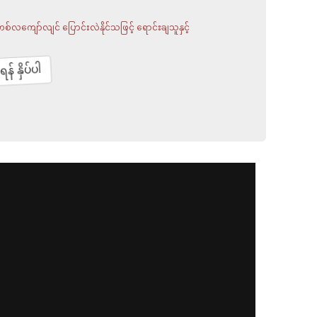
လကျော်လျင် ပြောင်းလဲနိုင်သဖြင့် ရောင်းချသူနှင့်
နှိပ်ပါ