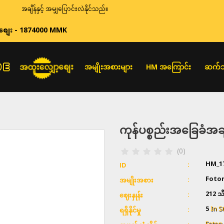
န်နှင့် အမျှပြောင်းလဲနိုင်သည်။
စျေး - 1874000 MMK
အထူးလျှော့စျေး
အမျိုးအစားများ
HM အကြောင်း
ဆက်သ
ကုန်ပစ္စည်းအခြေခံ
(0)
HM_1
ID
Foto
အမျိုးအစား
212 သိ
ဈေးနှုန်း
5
In S
ရရှိနိုင်မှု