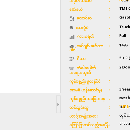
Foton
အမှတ်တံဆိပ်
TM1-
မော်ဒယ်
Gasol
လောင်စာ
Truc
ကားပုံစံ
Full
ကားဂရိတ်
1498
အင်ဂျင်/မော်တာ
ပါဝါ
5 + R 
ဂီယာ
2 Doo
တံခါးပေါက်
အရေအတွက်
ကုန်ပစ္စည်းမူလနိုင်ငံ
3 Yea
အာမခံ (ဝန်ဆောင်မှု)
အသစ်
ကုန်ပစ္စည်းအခြေအနေ
IME In
တင်သွင်းသူ
လုပ်င
ယာဥ်အမျိုးအစား
2022-
ကြော်ငြာတင်သည့်အချိန်