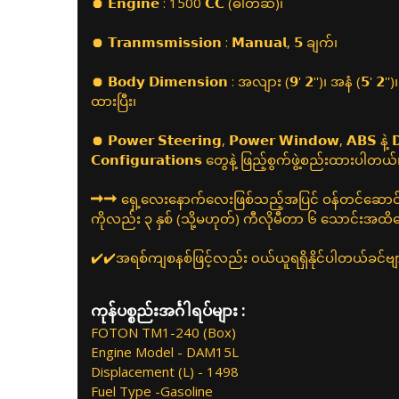
⏺ 𝗘𝗻𝗴𝗶𝗻𝗲 : 1500 𝗖𝗖 (ဓါတ်ဆီ)၊
⏺ 𝗧𝗿𝗮𝗻𝗺𝘀𝗺𝗶𝘀𝘀𝗶𝗼𝗻 : 𝗠𝗮𝗻𝘂𝗮𝗹, 𝟱 ချက်၊
⏺ 𝗕𝗼𝗱𝘆 𝗗𝗶𝗺𝗲𝗻𝘀𝗶𝗼𝗻 : အလျား (𝟵' 𝟮'')၊ အနံ (𝟱' 𝟮'
ထားပြီး၊
⏺ 𝗣𝗼𝘄𝗲𝗿 𝗦𝘁𝗲𝗲𝗿𝗶𝗻𝗴, 𝗣𝗼𝘄𝗲𝗿 𝗪𝗶𝗻𝗱𝗼𝘄, 𝗔𝗕𝗦 နဲ့
𝗖𝗼𝗻𝗳𝗶𝗴𝘂𝗿𝗮𝘁𝗶𝗼𝗻𝘀 တွေနဲ့ ဖြည့်စွက်ဖွဲ့စည်းထားပါတယ်
➡➡ ရှေ့လေးနောက်လေးဖြစ်သည့်အပြင် ဝန်တင်ဆောင်နို
ကိုလည်း ၃ နှစ် (သို့မဟုတ်) ကီလိုမီတာ ၆ သောင်းအထိ
✔️✔️အရစ်ကျစနစ်ဖြင့်လည်း ၀ယ်ယူရရှိနိုင်ပါတယ်ခင်ဗျာ 
ကုန်ပစ္စည်းအင်္ဂါရပ်များ :
FOTON TM1-240 (Box)
Engine Model - DAM15L
Displacement (L) - 1498
Fuel Type -Gasoline