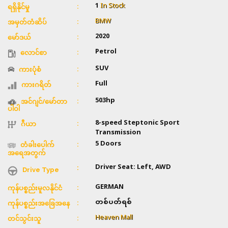
1
In Stock
ရရှိနိုင်မှု
BMW
အမှတ်တံဆိပ်
2020
မော်ဒယ်
Petrol
လောင်စာ
SUV
ကားပုံစံ
Full
ကားဂရိတ်
503hp
အင်ဂျင်/မော်တာ
ပါဝါ
8-speed Steptonic Sport
ဂီယာ
Transmission
5 Doors
တံခါးပေါက်
အရေအတွက်
Driver Seat: Left, AWD
Drive Type
GERMAN
ကုန်ပစ္စည်းမူလနိုင်ငံ
တစ်ပတ်ရစ်
ကုန်ပစ္စည်းအခြေအနေ
Heaven Mall
တင်သွင်းသူ