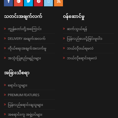
သတင်းအချက်လက်
ဝန်ဆောင်မှု
ကျွန်တော်တို့အကြောင်း
ဆက်သွယ်ရန်
DELIVERY အချက်အလက်
ပြန်လည်ပေးပို့ခြင်းမူဝါဒ
ကိုယ်ရေးအချက်အလက်မူ
ဘယ်လို၀ယ်ရမလဲ
အသုံးပြုစည်းမျဉ်းများ
ဘယ်လိုရောင်းရမလဲ
အခြားသိစရာ
ရောင်းသူများ
PREMIUM FEATURES
ပြန်လည်ရောင်းချသူများ
အရောင်းကူ အဖွဲ့ဝင်များ