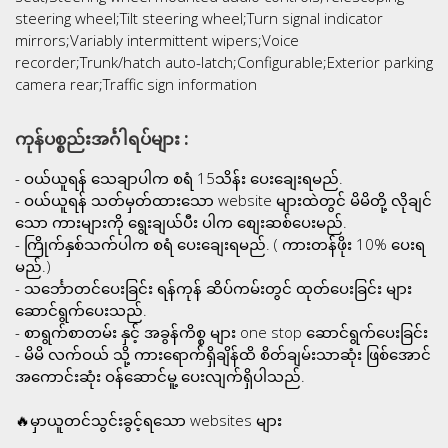
steering wheel;Tilt steering wheel;Turn signal indicator
mirrors;Variably intermittent wipers;Voice
recorder;Trunk/hatch auto-latch;Configurable;Exterior parking
camera rear;Traffic sign information
ကုန်ပစ္စည်းအင်္ဂါရပ်များ :
- ဝယ်ယူရန် သေချာပါက စရံ 15သိန်း ပေးချေးရမည်.
- ဝယ်ယူရန် သတ်မှတ်ထားသော website များထဲတွင် မိမိတို့ လိုချင်
သော ကားများကို ရွေးချယ်ပီး ပါက စျေးဆစ်ပေးမည်.
- ကြိုက်နှစ်သက်ပါက စရံ ပေးချေးရမည်. ( ကားတန်ဖိုး 10% ပေးရ
မည်.)
- သင်္ဘောတင်ပေးခြင်း ရန်ကုန် ဆိပ်ကမ်းတွင် ထုတ်ပေးခြင်း များ
ဆောင်ရွက်ပေးသည်.
- စာရွက်စာတမ်း နှင့် အခွန်ကိစ္စ များ one stop ဆောင်ရွက်ပေးခြင်း
- မိမိ လက်ဝယ် သို့ ကားရောက်ရှိချိန်ထိ စိတ်ချမ်းသာဆုံး ဖြစ်အောင်
အကောင်းဆုံး ဝန်ဆောင်မူ့ ပေးလျက်ရှိပါသည်.
🔥မှာယူတင်သွင်းခွင့်ရသော websites များ