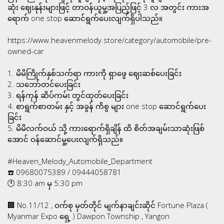
ဆုံး ဈေးနုန်းများဖြင့် တာဝန်ယူမှု့အပြည့်ဖြင့် 3 လ အတွင်း ကားအ
ရောက် one stop ဆောင်ရွက်ပေးလျက်ရှိပါသည်။
https://www.heavenmelody.store/category/automobile/pre-
owned-car
1. မိမိကြိုက်နှစ်သက်ရာ ကားကို ရှာဖွေ ဈေးဆစ်ပေးခြင်း
2. သဘော်တင်ပေးခြင်း
3. ရန်ကုန် ဆိပ်ကမ်း တွင်ထုတ်ပေးခြင်း
4. စာရွက်စာတမ်း နှင့် အခွန် ကိစွ များ one stop ဆောင်ရွက်ပေး
ခြင်း
5. မိမိလက်ဝယ် သို့ ကားရောက်ရှိချိန် ထိ စိတ်အချမ်းသာဆုံးဖြစ်
အောင် ဝန်ဆောင်မှု့ပေးလျက်ရှိသည်။
#Heaven_Melody_Automobile_Department
☎️ 09680075389 / 09444058781
🕛 8:30 am မှ 5:30 pm
🏢 No.11/12 , ဝက်စု မှတ်တိုင် မျက်နာချင်းဆိုင် Fortune Plaza (
Myanmar Expo ရှေ့ ) Dawpon Township , Yangon