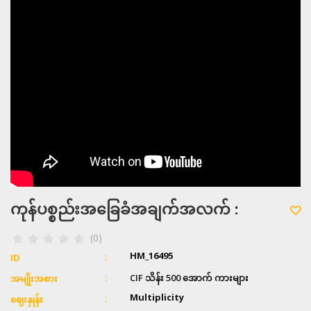
ကုန်ပစ္စည်းအခြေခံအချက်အလက် :
(0)
HM_16495
ID
CIF သိန်း 500 အောက် ကားများ
အမျိုးအစား
Multiplicity
ဈေးနှုန်း