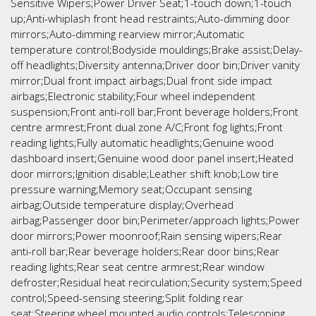
Sensitive Wipers;Power Driver Seat;1-touch down;1-touch
up;Anti-whiplash front head restraints;Auto-dimming door
mirrors;Auto-dimming rearview mirror;Automatic
temperature control;Bodyside mouldings;Brake assist;Delay-
off headlights;Diversity antenna;Driver door bin;Driver vanity
mirror;Dual front impact airbags;Dual front side impact
airbags;Electronic stability;Four wheel independent
suspension;Front anti-roll bar;Front beverage holders;Front
centre armrest;Front dual zone A/C;Front fog lights;Front
reading lights;Fully automatic headlights;Genuine wood
dashboard insert;Genuine wood door panel insert;Heated
door mirrors;Ignition disable;Leather shift knob;Low tire
pressure warning;Memory seat;Occupant sensing
airbag;Outside temperature display;Overhead
airbag;Passenger door bin;Perimeter/approach lights;Power
door mirrors;Power moonroof;Rain sensing wipers;Rear
anti-roll bar;Rear beverage holders;Rear door bins;Rear
reading lights;Rear seat centre armrest;Rear window
defroster;Residual heat recirculation;Security system;Speed
control;Speed-sensing steering;Split folding rear
seat;Steering wheel mounted audio controls;Telescoping