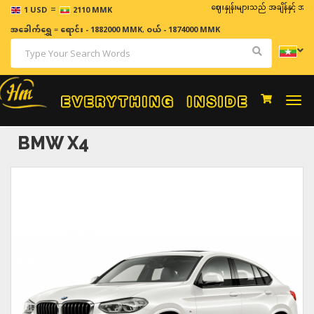
=
ဈေးနှုန်းများသည် အချိန်နှင့် အမျှပြောင်း
1 USD
2110 MMK
အခေါက်ရွှေ
=
ရောင်း - 1882000 MMK
,
ဝယ် - 1874000 MMK
Togg
navi
BMW X4