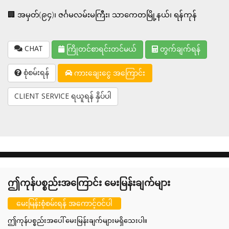
🏢 အမှတ်(၉၄)၊ ဇင်္ဂမလမ်းမကြီး၊ သာကေတမြို့နယ်၊ ရန်ကုန်
CHAT
ကြိုတင်စာရင်းတင်မယ်
တွက်ချက်ရန်
စုံစမ်းရန်
ကားချေးငွေ အကြောင်း
CLIENT SERVICE ရယူရန် နှိပ်ပါ
ဤကုန်ပစ္စည်းအကြောင်း မေးမြန်းချက်များ
မေးမြန်းစုံစမ်းရန် အကောင့်ဝင်ပါ
ဤကုန်ပစ္စည်းအပေါ် မေးမြန်းချက်များမရှိသေးပါ။