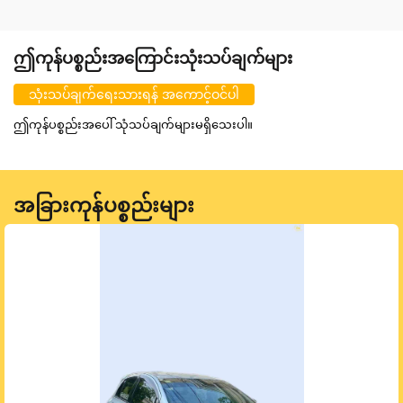
ဤကုန်ပစ္စည်းအကြောင်းသုံးသပ်ချက်များ
သုံးသပ်ချက်ရေးသားရန် အကောင့်ဝင်ပါ
ဤကုန်ပစ္စည်းအပေါ် သုံသပ်ချက်များမရှိသေးပါ။
အခြားကုန်ပစ္စည်းများ