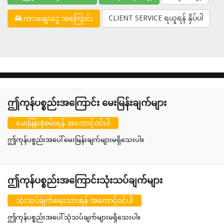
CLIENT SERVICE ရယူရန် နှိပ်ပါ
ကားချေးငွေ အကြောင်း
ဤကုန်ပစ္စည်းအကြောင်း မေးမြန်းချက်များ
မေးမြန်းစုံစမ်းရန် အကောင့်ဝင်ပါ
ဤကုန်ပစ္စည်းအပေါ် မေးမြန်းချက်များမရှိသေးပါ။
ဤကုန်ပစ္စည်းအကြောင်းသုံးသပ်ချက်များ
သုံးသပ်ချက်ရေးသားရန် အကောင့်ဝင်ပါ
ဤကုန်ပစ္စည်းအပေါ် သုံသပ်ချက်များမရှိသေးပါ။