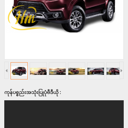
ကုန်ပစ္စည်းအသုံးပြုပုံဗီဒီယို :