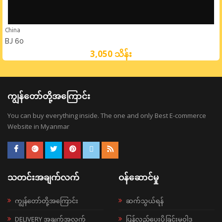
China
BJ 60
3,050 သိန်း
ကျွန်တော်တို့အကြောင်း
You can buy everything inside. The one and only Best E-commerce
Website in Myanmar
သတင်းအချက်လက်
ဝန်ဆောင်မှု
ကျွန်တော်တို့အကြောင်း
ဆက်သွယ်ရန်
DELIVERY အချက်အလက်
ပြန်လည်ပေးပို့ခြင်းမူဝါဒ