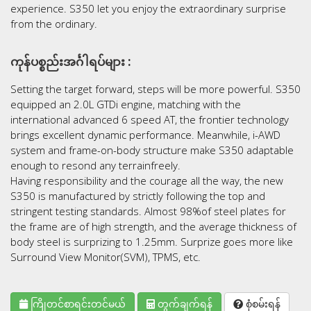
experience. S350 let you enjoy the extraordinary surprise
from the ordinary.
ကုန်ပစ္စည်းအင်္ဂါရပ်များ :
Setting the target forward, steps will be more powerful. S350
equipped an 2.0L GTDi engine, matching with the
international advanced 6 speed AT, the frontier technology
brings excellent dynamic performance. Meanwhile, i-AWD
system and frame-on-body structure make S350 adaptable
enough to resond any terrainfreely.
Having responsibility and the courage all the way, the new
S350 is manufactured by strictly following the top and
stringent testing standards. Almost 98%of steel plates for
the frame are of high strength, and the average thickness of
body steel is surprizing to 1.25mm. Surprize goes more like
Surround View Monitor(SVM), TPMS, etc.
ကြိုတင်စာရင်းတင်မယ်
တွက်ချက်ရန်
စုံစမ်းရန်