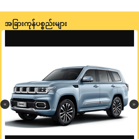
အခြားကုန်ပစ္စည်းများ