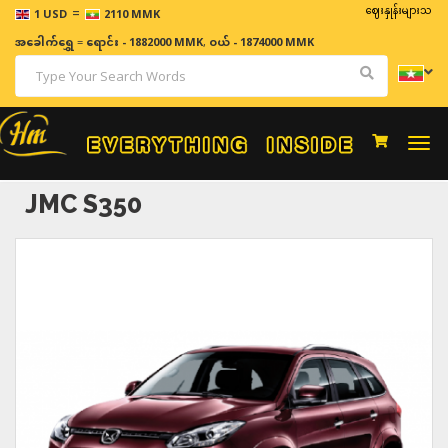
=
ဈေးနှုန်းများသည် အချိန်နှ
1 USD
2110 MMK
အခေါက်ရွှေ
=
ရောင်း - 1882000 MMK
,
ဝယ် - 1874000 MMK
Togg
navi
JMC S350