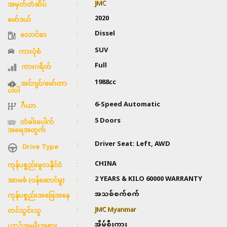
JMC
အမှတ်တံဆိပ်
2020
မော်ဒယ်
Dissel
လောင်စာ
SUV
ကားပုံစံ
Full
ကားဂရိတ်
1988cc
အင်ဂျင်/မော်တာ
ပါဝါ
6-Speed Automatic
ဂီယာ
5 Doors
တံခါးပေါက်
အရေအတွက်
Driver Seat: Left, AWD
Drive Type
CHINA
ကုန်ပစ္စည်းမူလနိုင်ငံ
2 YEARS & KILO 60000 WARRANTY
အာမခံ (ဝန်ဆောင်မှု)
အသစ်စက်စက်
ကုန်ပစ္စည်းအခြေအနေ
JMC Myanmar
တင်သွင်းသူ
အိမ်စီးကား
ယာဥ်အမျိုးအစား