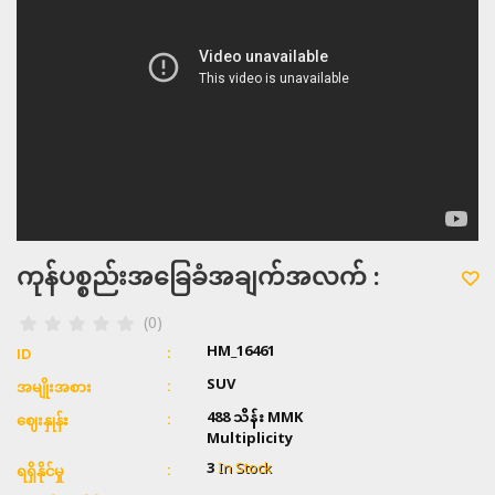
ကုန်ပစ္စည်းအခြေခံအချက်အလက် :
(0)
HM_16461
ID
SUV
အမျိုးအစား
488 သိန်း
MMK
ဈေးနှုန်း
Multiplicity
3
In Stock
ရရှိနိုင်မှု