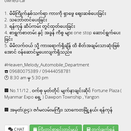
owned-car
1. မိမိကြိုက်နှစ်သက်ရာ ကားကို ရှာဖွေ ဈေးဆစ်ပေးခြင်း
2. သဘော်တင်ပေးခြင်း
3. ရန်ကုန် ဆိပ်ကမ်း တွင်ထုတ်ပေးခြင်း
4. စာရွက်စာတမ်း နှင့် အခွန် ကိစွ များ one stop ဆောင်ရွက်ပေး
ခြင်း
5. မိမိလက်ဝယ် သို့ ကားရောက်ရှိချိန် ထိ စိတ်အချမ်းသာဆုံးဖြစ်
အောင် ဝန်ဆောင်မှု့ပေးလျက်ရှိသည်။
#Heaven_Melody_Automobile_Department
☎️ 09680075389 / 09444058781
🕛 8:30 am မှ 5:30 pm
🏢 No.11/12 , ဝက်စု မှတ်တိုင် မျက်နာချင်းဆိုင် Fortune Plaza (
Myanmar Expo ရှေ့ ) Dawpon Township , Yangon
🏢 အမှတ်(၉၄)၊ ဇင်္ဂမလမ်းမကြီး၊ သာကေတမြို့နယ်၊ ရန်ကုန်
CHAT
ကြိုတင်စာရင်းတင်မယ်
တွက်ချက်ရန်