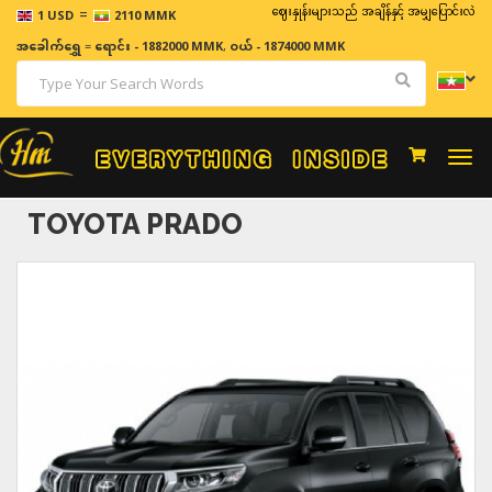
=
ဈေးနှုန်းများသည် အချိန်နှင့် အမျှပြောင်းလဲနိုင်သည်။
1 USD
2110 MMK
အခေါက်ရွှေ
=
ရောင်း - 1882000 MMK
,
ဝယ် - 1874000 MMK
Togg
navi
TOYOTA PRADO