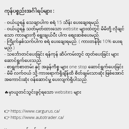
ကုန်ပစ္စည်းအင်္ဂါရပ်များ :
- ဝယ်ယူရန် သေချာပါက စရံ 15 သိန်း ပေးချေးရမည်.
- ဝယ်ယူရန် သတ်မှတ်ထားသော website များထဲတွင် မိမိတို့ လိုချင်
သော ကားများကို ရွေးချယ်ပီး ပါက စျေးဆစ်ပေးမည်.
- ကြိုက်နှစ်သက်ပါက စရံ ပေးချေးရမည်. ( ကားတန်ဖိုး 10% ပေးရ
မည်.)
- သင်္ဘောတင်ပေးခြင်း ရန်ကုန် ဆိပ်ကမ်းတွင် ထုတ်ပေးခြင်း များ
ဆောင်ရွက်ပေးသည်.
- စာရွက်စာတမ်း နှင့် အခွန်ကိစ္စ များ one stop ဆောင်ရွက်ပေးခြင်း
- မိမိ လက်ဝယ် သို့ ကားရောက်ရှိချိန်ထိ စိတ်ချမ်းသာဆုံး ဖြစ်အောင်
အကောင်းဆုံး ဝန်ဆောင်မူ့ ပေးလျက်ရှိပါသည်.
🔥မှာယူတင်သွင်းခွင့်ရသော websites များ
👉 https://www.cargurus.ca/
👉 https://www.autotrader.ca/