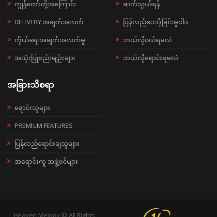
ကျွန်တော်တို့အကြောင်း
ဆက်သွယ်ရန်
DELIVERY အချက်အလက်
ပြန်လည်ပေးပို့ခြင်းမူဝါဒ
ကိုယ်ရေးအချက်အလက်မူ
ဘယ်လို၀ယ်ရမလဲ
အသုံးပြုစည်းမျဉ်းများ
ဘယ်လိုရောင်းရမလဲ
အခြားသိစရာ
ရောင်းသူများ
PREMIUM FEATURES
ပြန်လည်ရောင်းချသူများ
အရောင်းကူ အဖွဲ့ဝင်များ
Heaven Melody © All Rights