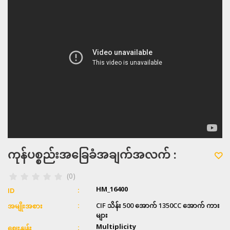
ကုန်ပစ္စည်းအခြေခံအချက်အလက် :
(0)
HM_16400
ID
CIF သိန်း 500 အောက် 1350CC​ အောက် ကား
အမျိုးအစား
များ
Multiplicity
ဈေးနှုန်း