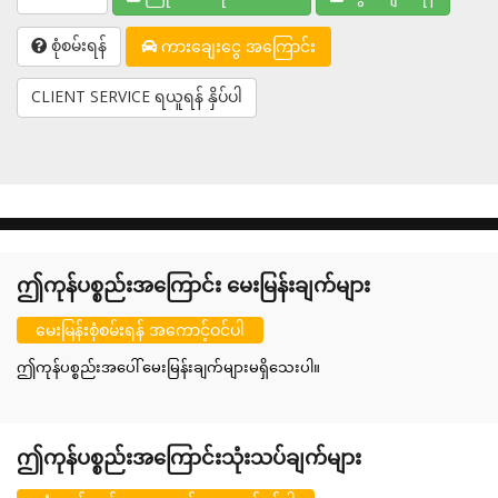
စုံစမ်းရန်
ကားချေးငွေ အကြောင်း
CLIENT SERVICE ရယူရန် နှိပ်ပါ
ဤကုန်ပစ္စည်းအကြောင်း မေးမြန်းချက်များ
မေးမြန်းစုံစမ်းရန် အကောင့်ဝင်ပါ
ဤကုန်ပစ္စည်းအပေါ် မေးမြန်းချက်များမရှိသေးပါ။
ဤကုန်ပစ္စည်းအကြောင်းသုံးသပ်ချက်များ