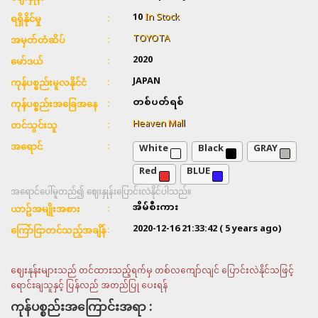
10
In Stock
ရရှိနိုင်မှု
TOYOTA
အမှတ်တံဆိပ်
2020
မော်ဒယ်
JAPAN
ကုန်ပစ္စည်းမူလနိုင်ငံ
တစ်ပတ်ရစ်
ကုန်ပစ္စည်းအခြေအနေ
Heaven Mall
တင်သွင်းသူ
White
Black
GRAY
အရောင်
Red
BLUE
အရောင်ပေါ်မူတည်၍ ဈေးနှုန်းပြောင်းလဲနိုင်ပါသည်။
အိမ်စီးကား
ယာဥ်အမျိုးအစား
2020-12-16 21:33:42
( 5 years ago)
ကြော်ငြာတင်သည့်အချိန်
ဈေးနုန်းများသည် တင်ထားသည့်ရက်မှ တစ်လကျော်လျင် ပြောင်းလဲနိုင်သဖြင့်
ရောင်းချသူနှင့် ပြန်လည် အတည်ပြု ပေးရန်
ကုန်ပစ္စည်းအကြောင်းအရာ :