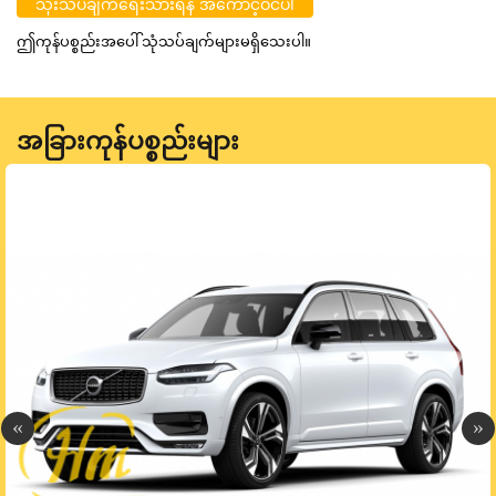
သုံးသပ်ချက်ရေးသားရန် အကောင့်ဝင်ပါ
ဤကုန်ပစ္စည်းအပေါ် သုံသပ်ချက်များမရှိသေးပါ။
အခြားကုန်ပစ္စည်းများ