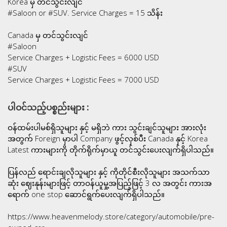
Korea မှ တင်သွင်းလျင်
#Saloon or #SUV. Service Charges = 15 သိန်း
Canada မှ တင်သွင်းလျင်
#Saloon
Service Charges + Logistic Fees = 6000 USD
#SUV
Service Charges + Logistic Fees = 7000 USD
ပါဝင်သည့်ပစ္စည်းများ :
ဝန်ထမ်းပါမစ်ရှိသူများ နှင့် မရှိဘဲ ကား သွင်းချင်သူများ အားလုံး
အတွက် Foreign မှာပါ Company ဖွင့်လှစ်ပီး Canada နှင့် Korea
Latest ကားများကို တိုက်ရိုက်မှာယူ တင်သွင်းပေးလျက်ရှိပါသည်။
ပြန်လည် ရောင်းချလိုသူများ နှင့် ကိုတိုင်စီးလိုသူများ အသက်သာ
ဆုံး ဈေးနုန်းများဖြင့် တာဝန်ယူမှု့အပြည့်ဖြင့် 3 လ အတွင်း ကားအ
ရောက် one stop ဆောင်ရွက်ပေးလျက်ရှိပါသည်။
https://www.heavenmelody.store/category/automobile/pre-