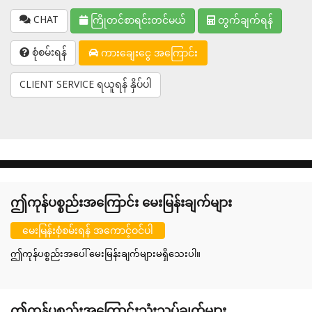
CHAT
ကြိုတင်စာရင်းတင်မယ်
တွက်ချက်ရန်
စုံစမ်းရန်
ကားချေးငွေ အကြောင်း
CLIENT SERVICE ရယူရန် နှိပ်ပါ
ဤကုန်ပစ္စည်းအကြောင်း မေးမြန်းချက်များ
မေးမြန်းစုံစမ်းရန် အကောင့်ဝင်ပါ
ဤကုန်ပစ္စည်းအပေါ် မေးမြန်းချက်များမရှိသေးပါ။
ဤကုန်ပစ္စည်းအကြောင်းသုံးသပ်ချက်များ