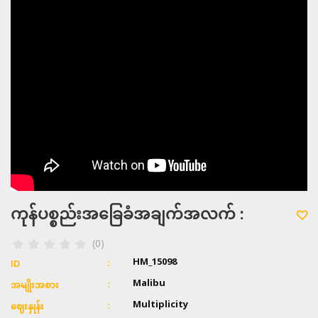
ကုန်ပစ္စည်းအခြေခံအချက်အလက် :
(0)
HM_15098
ID
Malibu
အမျိုးအစား
Multiplicity
ဈေးနှုန်း