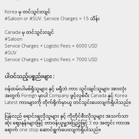
Korea မှ တင်သွင်းလျင်
#Saloon or #SUV. Service Charges = 15 သိန်း
Canada မှ တင်သွင်းလျင်
#Saloon
Service Charges + Logistic Fees = 6000 USD
#SUV
Service Charges + Logistic Fees = 7000 USD
ပါဝင်သည့်ပစ္စည်းများ :
ဝန်ထမ်းပါမစ်ရှိသူများ နှင့် မရှိဘဲ ကား သွင်းချင်သူများ အားလုံး
အတွက် Foreign မှာပါ Company ဖွင့်လှစ်ပီး Canada နှင့် Korea
Latest ကားများကို တိုက်ရိုက်မှာယူ တင်သွင်းပေးလျက်ရှိပါသည်။
ပြန်လည် ရောင်းချလိုသူများ နှင့် ကိုတိုင်စီးလိုသူများ အသက်သာ
ဆုံး ဈေးနုန်းများဖြင့် တာဝန်ယူမှု့အပြည့်ဖြင့် 3 လ အတွင်း ကားအ
ရောက် one stop ဆောင်ရွက်ပေးလျက်ရှိပါသည်။