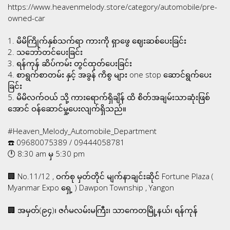
https://www.heavenmelody.store/category/automobile/pre-
owned-car
1. မိမိကြိုက်နှစ်သက်ရာ ကားကို ရှာဖွေ ဈေးဆစ်ပေးခြင်း
2. သဘော်တင်ပေးခြင်း
3. ရန်ကုန် ဆိပ်ကမ်း တွင်ထုတ်ပေးခြင်း
4. စာရွက်စာတမ်း နှင့် အခွန် ကိစွ များ one stop ဆောင်ရွက်ပေး
ခြင်း
5. မိမိလက်ဝယ် သို့ ကားရောက်ရှိချိန် ထိ စိတ်အချမ်းသာဆုံးဖြစ်
အောင် ဝန်ဆောင်မှု့ပေးလျက်ရှိသည်။
#Heaven_Melody_Automobile_Department
☎️ 09680075389 / 09444058781
🕛 8:30 am မှ 5:30 pm
🏢 No.11/12 , ဝက်စု မှတ်တိုင် မျက်နာချင်းဆိုင် Fortune Plaza (
Myanmar Expo ရှေ့ ) Dawpon Township , Yangon
🏢 အမှတ်(၉၄)၊ ဇင်္ဂမလမ်းမကြီး၊ သာကေတမြို့နယ်၊ ရန်ကုန်