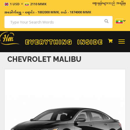
=
ဈေးနှုန်းများသည် အချိန်နှင့် အမျှပြေ
1 USD
2110 MMK
အခေါက်ရွှေ
=
ရောင်း - 1882000 MMK
,
ဝယ် - 1874000 MMK
Togg
navi
CHEVROLET MALIBU