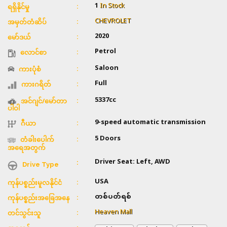
1
In Stock
ရရှိနိုင်မှု
CHEVROLET
အမှတ်တံဆိပ်
2020
မော်ဒယ်
Petrol
လောင်စာ
Saloon
ကားပုံစံ
Full
ကားဂရိတ်
5337cc
အင်ဂျင်/မော်တာ
ပါဝါ
9-speed automatic transmission
ဂီယာ
5 Doors
တံခါးပေါက်
အရေအတွက်
Driver Seat: Left, AWD
Drive Type
USA
ကုန်ပစ္စည်းမူလနိုင်ငံ
တစ်ပတ်ရစ်
ကုန်ပစ္စည်းအခြေအနေ
Heaven Mall
တင်သွင်းသူ