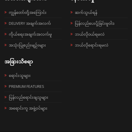
ကျွန်တော်တို့အကြောင်း
ဆက်သွယ်ရန်
DELIVERY အချက်အလက်
ပြန်လည်ပေးပို့ခြင်းမူဝါဒ
ကိုယ်ရေးအချက်အလက်မူ
ဘယ်လို၀ယ်ရမလဲ
အသုံးပြုစည်းမျဉ်းများ
ဘယ်လိုရောင်းရမလဲ
အခြားသိစရာ
ရောင်းသူများ
PREMIUM FEATURES
ပြန်လည်ရောင်းချသူများ
အရောင်းကူ အဖွဲ့ဝင်များ