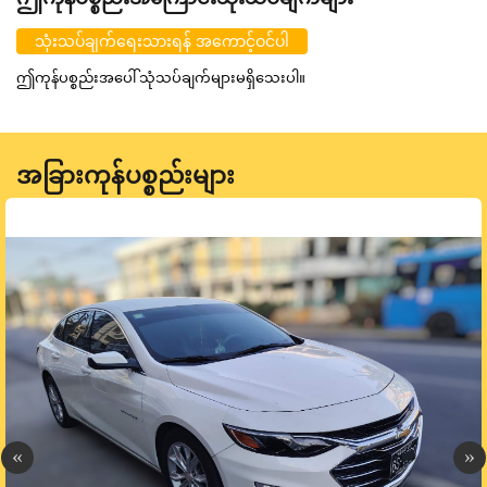
သုံးသပ်ချက်ရေးသားရန် အကောင့်ဝင်ပါ
ဤကုန်ပစ္စည်းအပေါ် သုံသပ်ချက်များမရှိသေးပါ။
အခြားကုန်ပစ္စည်းများ