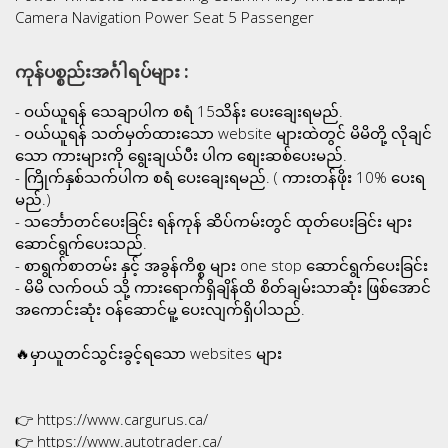
Camera Navigation Power Seat 5 Passenger
ကုန်ပစ္စည်းအင်္ဂါရပ်များ :
- ဝယ်ယူရန် သေချာပါက စရံ 15သိန်း ပေးချေးရမည်.
- ဝယ်ယူရန် သတ်မှတ်ထားသော website များထဲတွင် မိမိတို့ လိုချင်
သော ကားများကို ရွေးချယ်ပီး ပါက စျေးဆစ်ပေးမည်.
- ကြိုက်နှစ်သက်ပါက စရံ ပေးချေးရမည်. ( ကားတန်ဖိုး 10% ပေးရ
မည်.)
- သင်္ဘောတင်ပေးခြင်း ရန်ကုန် ဆိပ်ကမ်းတွင် ထုတ်ပေးခြင်း များ
ဆောင်ရွက်ပေးသည်.
- စာရွက်စာတမ်း နှင့် အခွန်ကိစ္စ များ one stop ဆောင်ရွက်ပေးခြင်း
- မိမိ လက်ဝယ် သို့ ကားရောက်ရှိချိန်ထိ စိတ်ချမ်းသာဆုံး ဖြစ်အောင်
အကောင်းဆုံး ဝန်ဆောင်မူ့ ပေးလျက်ရှိပါသည်.
🔥မှာယူတင်သွင်းခွင့်ရသော websites များ
👉 https://www.cargurus.ca/
👉 https://www.autotrader.ca/