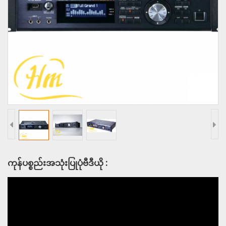
ကုန်ပစ္စည်းအသုံးပြုပုံဗီဒီယို :