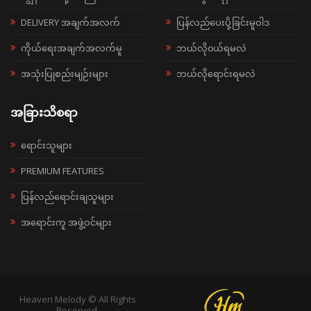
DELIVERY အချက်အလက်
ပြန်လည်ပေးပို့ခြင်းမူဝါဒ
ကိုယ်ရေးအချက်အလက်မူ
ဘယ်လို၀ယ်ရမလဲ
အသုံးပြုစည်းမျဉ်းများ
ဘယ်လိုရောင်းရမလဲ
အခြားသိစရာ
ရောင်းသူများ
PREMIUM FEATURES
ပြန်လည်ရောင်းချသူများ
အရောင်းကူ အဖွဲ့ဝင်များ
Heaven Melody © All Rights
Reserved.