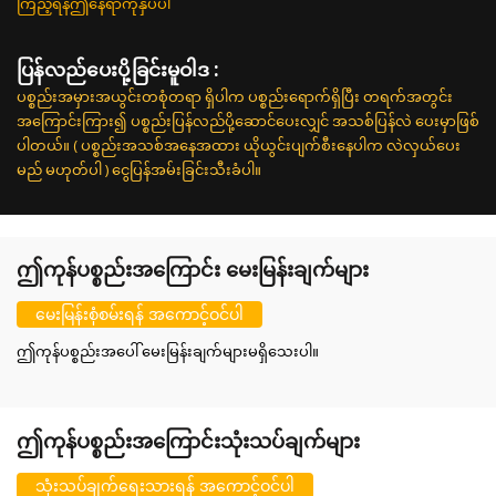
ကြည့်ရန်ဤနေရာကိုနှိပ်ပါ
ပြန်လည်ပေးပို့ခြင်းမူဝါဒ :
ပစ္စည်းအမှားအယွင်းတစုံတရာ ရှိပါက ပစ္စည်းရောက်ရှိပြီး တရက်အတွင်း
အကြောင်းကြား၍ ပစ္စည်းပြန်လည်ပို့ဆောင်ပေးလျှင် အသစ်ပြန်လဲ ပေးမှာဖြစ်
ပါတယ်။ ( ပစ္စည်းအသစ်အနေအထား ယိုယွင်းပျက်စီးနေပါက လဲလှယ်ပေး
မည် မဟုတ်ပါ ) ငွေပြန်အမ်းခြင်းသီးခံပါ။
ဤကုန်ပစ္စည်းအကြောင်း မေးမြန်းချက်များ
မေးမြန်းစုံစမ်းရန် အကောင့်ဝင်ပါ
ဤကုန်ပစ္စည်းအပေါ် မေးမြန်းချက်များမရှိသေးပါ။
ဤကုန်ပစ္စည်းအကြောင်းသုံးသပ်ချက်များ
သုံးသပ်ချက်ရေးသားရန် အကောင့်ဝင်ပါ