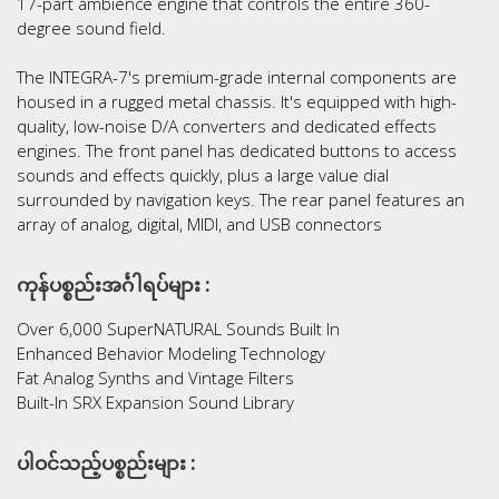
17-part ambience engine that controls the entire 360-
degree sound field.
The INTEGRA-7's premium-grade internal components are
housed in a rugged metal chassis. It's equipped with high-
quality, low-noise D/A converters and dedicated effects
engines. The front panel has dedicated buttons to access
sounds and effects quickly, plus a large value dial
surrounded by navigation keys. The rear panel features an
array of analog, digital, MIDI, and USB connectors
ကုန်ပစ္စည်းအင်္ဂါရပ်များ :
Over 6,000 SuperNATURAL Sounds Built In
Enhanced Behavior Modeling Technology
Fat Analog Synths and Vintage Filters
Built-In SRX Expansion Sound Library
ပါဝင်သည့်ပစ္စည်းများ :