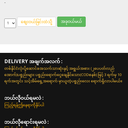
-
အခုဝယ်မယ်
စျေးဝယ်ခြင်းထဲသို့
DELIVERY အချက်အလက် :
တစ်နိုင်ငံလုံးပို့ဆောင်ခအသက်သာဆုံးနှင့် အရွယ်အစား (၂ပေပတ်လည်
အောက်)ပစ္စည်းများ ပစ္စည်းရောက်ငွေချေနိုင်သော(CODစနစ်) ဖြင့် 3 ရက်မှ 10
ရက်အတွင်း သင့်အိမ်ရှေ့အရောက် မှာယူတဲ့ပစ္စည်းလေး ရောက်ရှိလာပါမယ်။
ဘယ်လို၀ယ်ရမလဲ :
ကြည့်ရန်ဤနေရာကိုနှိပ်ပါ
ဘယ်လိုရောင်းရမလဲ :