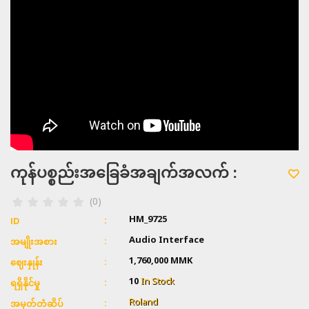
ကုန်ပစ္စည်းအခြေခံအချက်အလက် :
(0)
HM_9725
ID
Audio Interface
အမျိုးအစား
1,760,000
MMK
ဈေးနှုန်း
10
In Stock
ရရှိနိုင်မှု
Roland
အမှတ်တံဆိပ်