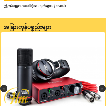
ဤကုန်ပစ္စည်းအပေါ် သုံသပ်ချက်များမရှိသေးပါ။
အခြားကုန်ပစ္စည်းများ