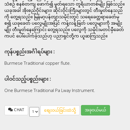
သံစဉ် စနစ်တကျ ဖောက်၍ မှုတ်ရသော တူရိယာတစ်မျိုး ဖြစ်သည်။
ယခုအခါ အိုးစည်ဝိုင်းများ၊ ဆိုင်းဝိုင်းကြီးများတွင် တီးမှုတ်နေသည်
ကို တွေ့ရသည်။ မြန်မာ့ပန်တျာသမိုင်းတွင် သရေခေတ္တရာခေတ်မှ
စ၍ ယခုခေတ် ပလွေမျိုးအပြင် ကန့်လန့်ဖြတ် ပလွေများကို အမျိုး
မျိုး တီးမှုတ်နေကြောင်း တွေ့ရသည်။ ပလွေကို သမိုင်းမတင်မှီခေတ်
ကပင် ပေါ်ပေါက်ခဲ့သည်ဟု ပညာရှင်တို့က ယူဆကြသည်။
ကုန်ပစ္စည်းအင်္ဂါရပ်များ :
Burmese Traditional copper flute.
ပါဝင်သည့်ပစ္စည်းများ :
One Burmese Traditional Pa Lway Instrument.
CHAT
အခုဝယ်မယ်
စျေးဝယ်ခြင်းထဲသို့