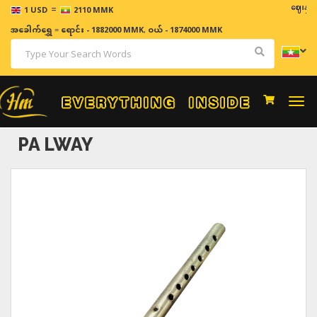
=
ဈေးနှုန်းမျာ
1 USD
2110 MMK
အခေါက်ရွှေ
=
ရောင်း - 1882000 MMK
,
ဝယ် - 1874000 MMK
Togg
navi
PA LWAY