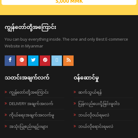
5,000
MMK
ကျွန်တော်တို့အကြောင်း
You can buy everything inside. The one and only Best E-commerce
Website in Myanmar
သတင်းအချက်လက်
ဝန်ဆောင်မှု
ကျွန်တော်တို့အကြောင်း
ဆက်သွယ်ရန်
DELIVERY အချက်အလက်
ပြန်လည်ပေးပို့ခြင်းမူဝါဒ
ကိုယ်ရေးအချက်အလက်မူ
ဘယ်လို၀ယ်ရမလဲ
အသုံးပြုစည်းမျဉ်းများ
ဘယ်လိုရောင်းရမလဲ