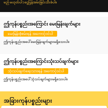
မည် မဟုတ်ပါ ) ငွေပြန်အမ်းခြင်းသီးခံပါ။
ဤကုန်ပစ္စည်းအကြောင်း မေးမြန်းချက်များ
မေးမြန်းစုံစမ်းရန် အကောင့်ဝင်ပါ
ဤကုန်ပစ္စည်းအပေါ် မေးမြန်းချက်များမရှိသေးပါ။
ဤကုန်ပစ္စည်းအကြောင်းသုံးသပ်ချက်များ
သုံးသပ်ချက်ရေးသားရန် အကောင့်ဝင်ပါ
ဤကုန်ပစ္စည်းအပေါ် သုံသပ်ချက်များမရှိသေးပါ။
အခြားကုန်ပစ္စည်းများ