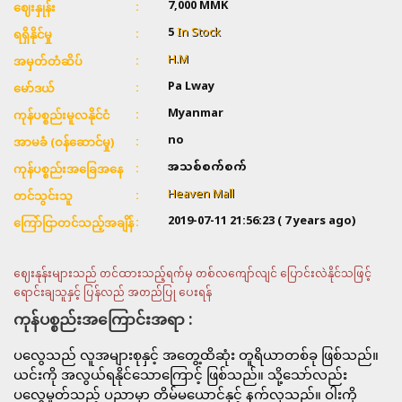
7,000
MMK
ဈေးနှုန်း
5
In Stock
ရရှိနိုင်မှု
H.M
အမှတ်တံဆိပ်
Pa Lway
မော်ဒယ်
Myanmar
ကုန်ပစ္စည်းမူလနိုင်ငံ
no
အာမခံ (ဝန်ဆောင်မှု)
အသစ်စက်စက်
ကုန်ပစ္စည်းအခြေအနေ
Heaven Mall
တင်သွင်းသူ
2019-07-11 21:56:23
( 7 years ago)
ကြော်ငြာတင်သည့်အချိန်
ဈေးနုန်းများသည် တင်ထားသည့်ရက်မှ တစ်လကျော်လျင် ပြောင်းလဲနိုင်သဖြင့်
ရောင်းချသူနှင့် ပြန်လည် အတည်ပြု ပေးရန်
ကုန်ပစ္စည်းအကြောင်းအရာ :
ပလွေသည် လူအများစုနှင့် အတွေ့ထိဆုံး တူရိယာတစ်ခု ဖြစ်သည်။
ယင်းကို အလွယ်ရနိုင်သောကြောင့် ဖြစ်သည်။ သို့သော်လည်း
ပလွေမှုတ်သည့် ပညာမှာ တိမ်မယောင်နှင့် နက်လှသည်။ ဝါးကို