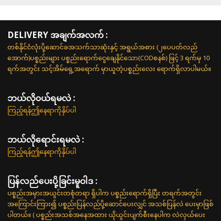
DELIVERY အချက်အလက် :
တစ်နိုင်ငံလုံးပို့ဆောင်ခအသက်သာဆုံးနှင့် အရွယ်အစား (၂ပေပတ်လည်
အောက်)ပစ္စည်းများ ပစ္စည်းရောက်ငွေချေနိုင်သော(CODစနစ်) ဖြင့် 3 ရက်မှ 10
ရက်အတွင်း သင့်အိမ်ရှေ့အရောက် မှာယူတဲ့ပစ္စည်းလေး ရောက်ရှိလာပါမယ်။
ဘယ်လို၀ယ်ရမလဲ :
ကြည့်ရန်ဤနေရာကိုနှိပ်ပါ
ဘယ်လိုရောင်းရမလဲ :
ကြည့်ရန်ဤနေရာကိုနှိပ်ပါ
ပြန်လည်ပေးပို့ခြင်းမူဝါဒ :
ပစ္စည်းအမှားအယွင်းတစုံတရာ ရှိပါက ပစ္စည်းရောက်ရှိပြီး တရက်အတွင်း
အကြောင်းကြား၍ ပစ္စည်းပြန်လည်ပို့ဆောင်ပေးလျှင် အသစ်ပြန်လဲ ပေးမှာဖြစ်
ပါတယ်။ ( ပစ္စည်းအသစ်အနေအထား ယိုယွင်းပျက်စီးနေပါက လဲလှယ်ပေး