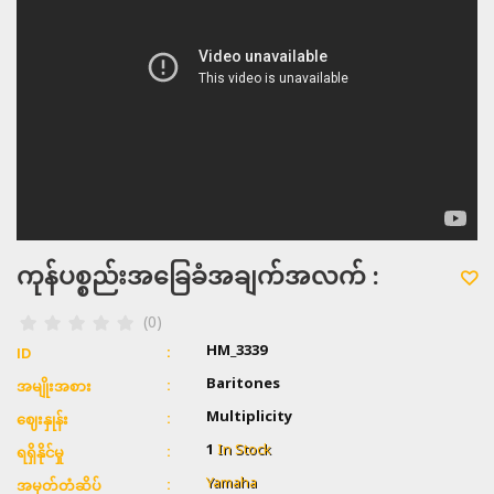
ကုန်ပစ္စည်းအခြေခံအချက်အလက် :
(0)
HM_3339
ID
Baritones
အမျိုးအစား
Multiplicity
ဈေးနှုန်း
1
In Stock
ရရှိနိုင်မှု
Yamaha
အမှတ်တံဆိပ်