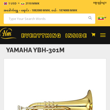
=
ဈေးနှုန်းများသည် အခ
1 USD
2110 MMK
အခေါက်ရွှေ
=
ရောင်း - 1882000 MMK
,
ဝယ် - 1874000 MMK
Togg
navi
YAMAHA YBH-301M