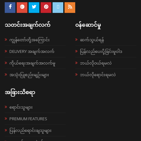
သတင်းအချက်လက်
ဝန်ဆောင်မှု
ကျွန်တော်တို့အကြောင်း
ဆက်သွယ်ရန်
DELIVERY အချက်အလက်
ပြန်လည်ပေးပို့ခြင်းမူဝါဒ
ကိုယ်ရေးအချက်အလက်မူ
ဘယ်လို၀ယ်ရမလဲ
အသုံးပြုစည်းမျဉ်းများ
ဘယ်လိုရောင်းရမလဲ
အခြားသိစရာ
ရောင်းသူများ
PREMIUM FEATURES
ပြန်လည်ရောင်းချသူများ