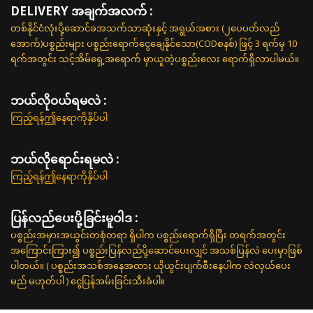
DELIVERY အချက်အလက် :
တစ်နိုင်ငံလုံးပို့ဆောင်ခအသက်သာဆုံးနှင့် အရွယ်အစား (၂ပေပတ်လည်
အောက်)ပစ္စည်းများ ပစ္စည်းရောက်ငွေချေနိုင်သော(CODစနစ်) ဖြင့် 3 ရက်မှ 10
ရက်အတွင်း သင့်အိမ်ရှေ့အရောက် မှာယူတဲ့ပစ္စည်းလေး ရောက်ရှိလာပါမယ်။
ဘယ်လို၀ယ်ရမလဲ :
ကြည့်ရန်ဤနေရာကိုနှိပ်ပါ
ဘယ်လိုရောင်းရမလဲ :
ကြည့်ရန်ဤနေရာကိုနှိပ်ပါ
ပြန်လည်ပေးပို့ခြင်းမူဝါဒ :
ပစ္စည်းအမှားအယွင်းတစုံတရာ ရှိပါက ပစ္စည်းရောက်ရှိပြီး တရက်အတွင်း
အကြောင်းကြား၍ ပစ္စည်းပြန်လည်ပို့ဆောင်ပေးလျှင် အသစ်ပြန်လဲ ပေးမှာဖြစ်
ပါတယ်။ ( ပစ္စည်းအသစ်အနေအထား ယိုယွင်းပျက်စီးနေပါက လဲလှယ်ပေး
မည် မဟုတ်ပါ ) ငွေပြန်အမ်းခြင်းသီးခံပါ။