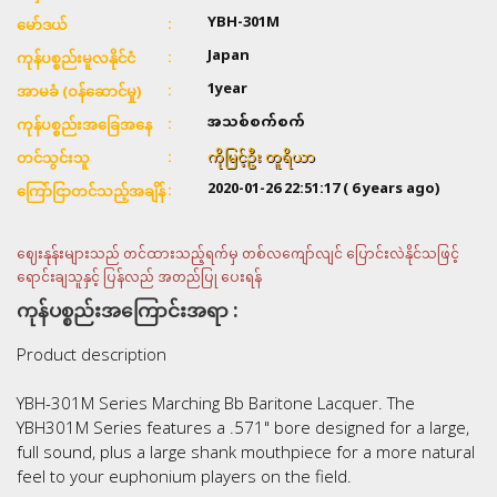
YBH-301M
မော်ဒယ်
Japan
ကုန်ပစ္စည်းမူလနိုင်ငံ
1year
အာမခံ (ဝန်ဆောင်မှု)
အသစ်စက်စက်
ကုန်ပစ္စည်းအခြေအနေ
ကိုမြင့်ဦး တူရိယာ
တင်သွင်းသူ
2020-01-26 22:51:17
( 6 years ago)
ကြော်ငြာတင်သည့်အချိန်
ဈေးနုန်းများသည် တင်ထားသည့်ရက်မှ တစ်လကျော်လျင် ပြောင်းလဲနိုင်သဖြင့်
ရောင်းချသူနှင့် ပြန်လည် အတည်ပြု ပေးရန်
ကုန်ပစ္စည်းအကြောင်းအရာ :
Product description
YBH-301M Series Marching Bb Baritone Lacquer. The
YBH301M Series features a .571" bore designed for a large,
full sound, plus a large shank mouthpiece for a more natural
feel to your euphonium players on the field.