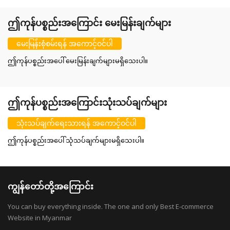
ဤကုန်ပစ္စည်းအကြောင်း မေးမြန်းချက်များ
မေးမြန်းစုံစမ်းရန် အကောင့်ဝင်ပါ
ဤကုန်ပစ္စည်းအပေါ် မေးမြန်းချက်များမရှိသေးပါ။
ဤကုန်ပစ္စည်းအကြောင်းသုံးသပ်ချက်များ
သုံးသပ်ချက်ရေးသားရန် အကောင့်ဝင်ပါ
ဤကုန်ပစ္စည်းအပေါ် သုံသပ်ချက်များမရှိသေးပါ။
ကျွန်တော်တို့အကြောင်း
You can buy everything inside. The one and only Best E-commerce
Website in Myanmar