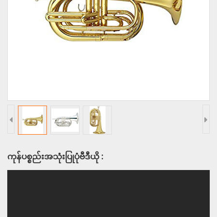
ကုန်ပစ္စည်းအသုံးပြုပုံဗီဒီယို :