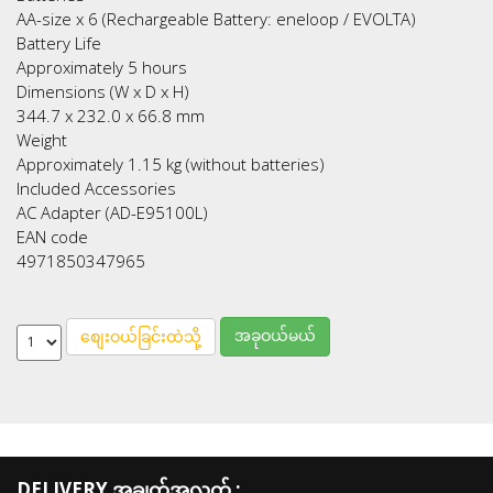
AA-size x 6 (Rechargeable Battery: eneloop / EVOLTA)
Battery Life
Approximately 5 hours
Dimensions (W x D x H)
344.7 x 232.0 x 66.8 mm
Weight
Approximately 1.15 kg (without batteries)
Included Accessories
AC Adapter (AD-E95100L)
EAN code
4971850347965
အခုဝယ်မယ်
စျေးဝယ်ခြင်းထဲသို့
DELIVERY အချက်အလက် :