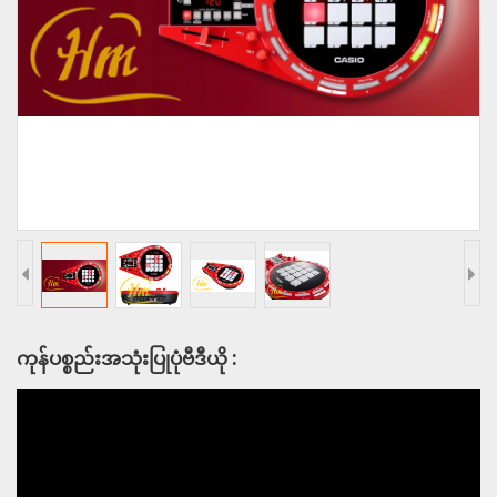
ကုန်ပစ္စည်းအသုံးပြုပုံဗီဒီယို :