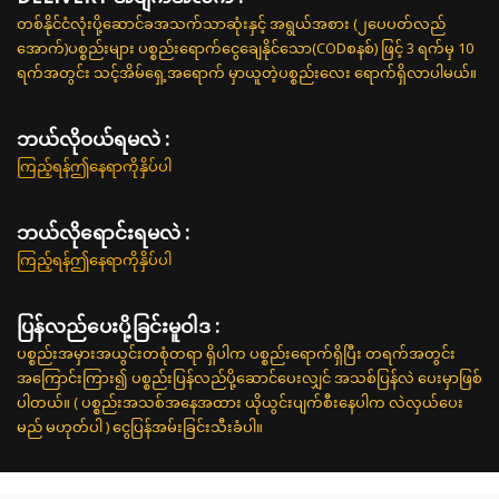
တစ်နိုင်ငံလုံးပို့ဆောင်ခအသက်သာဆုံးနှင့် အရွယ်အစား (၂ပေပတ်လည်
အောက်)ပစ္စည်းများ ပစ္စည်းရောက်ငွေချေနိုင်သော(CODစနစ်) ဖြင့် 3 ရက်မှ 10
ရက်အတွင်း သင့်အိမ်ရှေ့အရောက် မှာယူတဲ့ပစ္စည်းလေး ရောက်ရှိလာပါမယ်။
ဘယ်လို၀ယ်ရမလဲ :
ကြည့်ရန်ဤနေရာကိုနှိပ်ပါ
ဘယ်လိုရောင်းရမလဲ :
ကြည့်ရန်ဤနေရာကိုနှိပ်ပါ
ပြန်လည်ပေးပို့ခြင်းမူဝါဒ :
ပစ္စည်းအမှားအယွင်းတစုံတရာ ရှိပါက ပစ္စည်းရောက်ရှိပြီး တရက်အတွင်း
အကြောင်းကြား၍ ပစ္စည်းပြန်လည်ပို့ဆောင်ပေးလျှင် အသစ်ပြန်လဲ ပေးမှာဖြစ်
ပါတယ်။ ( ပစ္စည်းအသစ်အနေအထား ယိုယွင်းပျက်စီးနေပါက လဲလှယ်ပေး
မည် မဟုတ်ပါ ) ငွေပြန်အမ်းခြင်းသီးခံပါ။