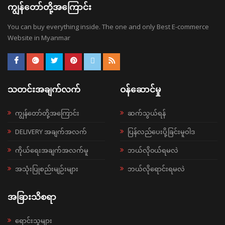
ကျွန်တော်တို့အကြောင်း
You can buy everything inside. The one and only Best E-commerce
Website in Myanmar
သတင်းအချက်လက်
ဝန်ဆောင်မှု
ကျွန်တော်တို့အကြောင်း
ဆက်သွယ်ရန်
DELIVERY အချက်အလက်
ပြန်လည်ပေးပို့ခြင်းမူဝါဒ
ကိုယ်ရေးအချက်အလက်မူ
ဘယ်လို၀ယ်ရမလဲ
အသုံးပြုစည်းမျဉ်းများ
ဘယ်လိုရောင်းရမလဲ
အခြားသိစရာ
ရောင်းသူများ