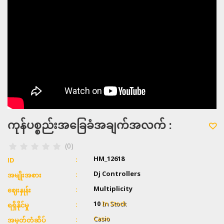
ကုန်ပစ္စည်းအခြေခံအချက်အလက် :
(0)
HM_12618
ID
Dj Controllers
အမျိုးအစား
Multiplicity
ဈေးနှုန်း
10
In Stock
ရရှိနိုင်မှု
Casio
အမှတ်တံဆိပ်