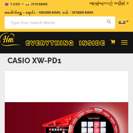
=
ဈေးနှုန်းများသည် အချိန်နှင့် အမျှပြောင်းလဲန
1 USD
2110 MMK
အခေါက်ရွှေ
=
ရောင်း - 1882000 MMK
,
ဝယ် - 1874000 MMK
Togg
navi
CASIO XW-PD1