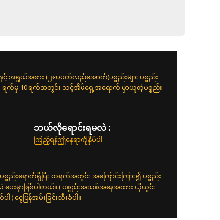
းနှင့် အရွယ်အစား (၂ပေပတ်လည်အောက်)ပစ္စည်းများ ပစ္စည်း
 3 ရက်မှ 10 ရက်အတွင်း သင့်အိမ်ရှေ့အရောက် မှာယူတဲ့ပစ္စည်း
ဘယ်လိုရောင်းရမလဲ :
ကြည့်ရန်ဤနေရာကိုနှိပ်ပါ
ပစ္စည်းရောက်ရှိပြီး တရက်အတွင်း အကြောင်းကြား၍ ပစ္စည်း
်လဲ ပေးမှာဖြစ်ပါတယ်။ ( ပစ္စည်းအသစ်အနေအထား ယိုယွင်း
 ) ငွေပြန်အမ်းခြင်းသီးခံပါ။