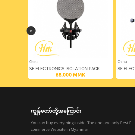
China
China
SE ELECTRONICS ISOLATION PACK
SE ELEC
68,000
MMK
QUICK RELEASE SHOCK MOUNT WITH
SHIELD
ADJUSTABLE POP FILTER
ကျွန်တော်တို့အကြောင်း
You can buy everything inside. The one and only Best E-
commerce Website in Myanmar