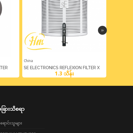
China
China
LTER
SE ELECTRONICS REFLEXION FILTER X
ROLAND S
1.3 သိန်း
PORTABLE VOCAL BOOTH
ခြားသိစရာ
ရောင်းသူများ