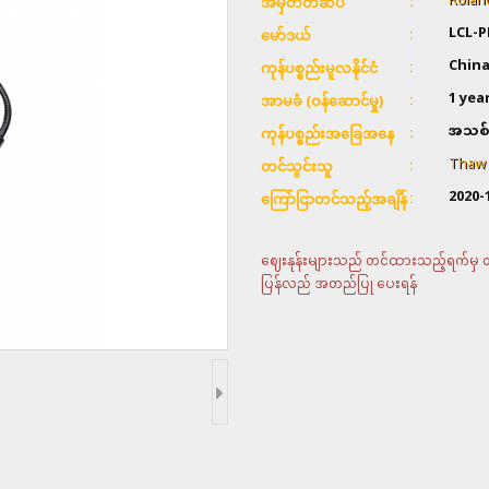
Rolan
အမှတ်တံဆိပ်
LCL-P
မော်ဒယ်
Chin
ကုန်ပစ္စည်းမူလနိုင်ငံ
1 yea
အာမခံ (ဝန်ဆောင်မှု)
အသစ်
ကုန်ပစ္စည်းအခြေအနေ
Thaw &
တင်သွင်းသူ
2020-
ကြော်ငြာတင်သည့်အချိန်
ဈေးနုန်းများသည် တင်ထားသည့်ရက်မှ တစ်
ပြန်လည် အတည်ပြု ပေးရန်