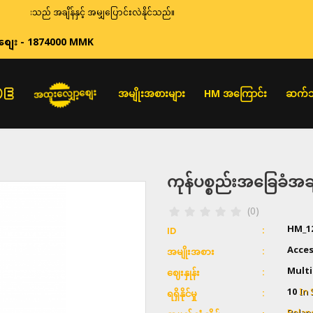
သည် အချိန်နှင့် အမျှပြောင်းလဲနိုင်သည်။
စျေး - 1874000 MMK
အထူးလျှော့စျေး
အမျိုးအစားများ
HM အကြောင်း
ဆက်သ
ကုန်ပစ္စည်းအခြေခံ
(0)
HM_1
ID
Acces
အမျိုးအစား
Multi
ဈေးနှုန်း
10
In 
ရရှိနိုင်မှု