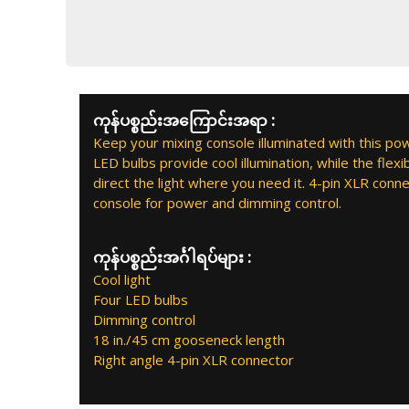
ကုန်ပစ္စည်းအကြောင်းအရာ :
Keep your mixing console illuminated with this powe
LED bulbs provide cool illumination, while the flex
direct the light where you need it. 4-pin XLR conne
console for power and dimming control.
ကုန်ပစ္စည်းအင်္ဂါရပ်များ :
Cool light
Four LED bulbs
Dimming control
18 in./45 cm gooseneck length
Right angle 4-pin XLR connector