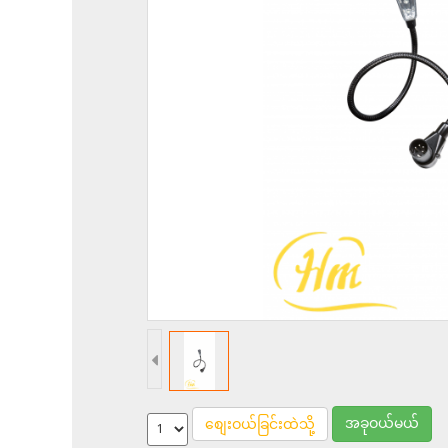
အခုဝယ်မယ်
စျေးဝယ်ခြင်းထဲသို့