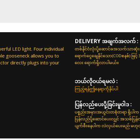
DELIVERY အချက်အလက် :
rful LED light. Four individual
တစ်နိုင်ငံလုံးပို့ဆောင်ခအသက်သာဆုံ
ible gooseneck allows you to
ရောက်ငွေချေနိုင်သော(CODစနစ်) ဖြင့်
ctor directly plugs into your
လေး ရောက်ရှိလာပါမယ်။
ဘယ်လို၀ယ်ရမလဲ :
ကြည့်ရန်ဤနေရာကိုနှိပ်ပါ
ပြန်လည်ပေးပို့ခြင်းမူဝါဒ :
ပစ္စည်းအမှားအယွင်းတစုံတရာ ရှိပါက 
ပြန်လည်ပို့ဆောင်ပေးလျှင် အသစ်ပြန
ပျက်စီးနေပါက လဲလှယ်ပေးမည် မဟုတ်ပါ