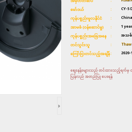
Rolan
အမှတ်တံဆိပ်
CY-5 
မော်ဒယ်
Chin
ကုန်ပစ္စည်းမူလနိုင်ငံ
1 yea
အာမခံ (ဝန်ဆောင်မှု)
အသစ်
ကုန်ပစ္စည်းအခြေအနေ
Thaw &
တင်သွင်းသူ
2020-
ကြော်ငြာတင်သည့်အချိန်
ဈေးနုန်းများသည် တင်ထားသည့်ရက်မှ တစ်
ပြန်လည် အတည်ပြု ပေးရန်