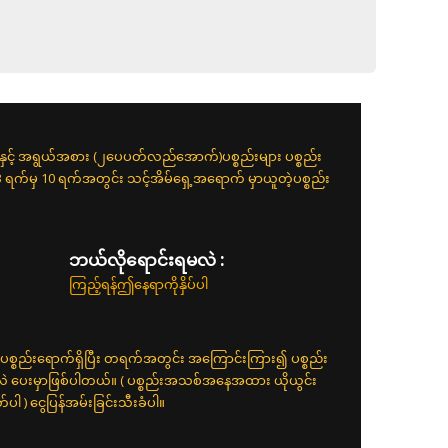
းနှင့် အရွယ်အစား (၂ပေပတ်လည်အောက်)ပစ္စည်းများ ပစ္စည်း
 3 ရက်မှ 10 ရက်အတွင်း သင့်အိမ်ရှေ့အရောက် မှာယူတဲ့ပစ္စည်း
ဘယ်လိုရောင်းရမလဲ :
ကြည့်ရန်ဤနေရာကိုနှိပ်ပါ
ပစ္စည်းရောက်ရှိပြီး တရက်အတွင်း အကြောင်းကြား၍ ပစ္စည်း
်လဲ ပေးမှာဖြစ်ပါတယ်။ ( ပစ္စည်းအသစ်အနေအထား ယိုယွင်း
 ) ငွေပြန်အမ်းခြင်းသီးခံပါ။