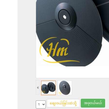
အခုဝယ်မယ်
စျေးဝယ်ခြင်းထဲသို့