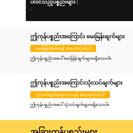
ပါဝင်သည့်ပစ္စည်းများ :
-
ဤကုန်ပစ္စည်းအကြောင်း မေးမြန်းချက်များ
မေးမြန်းစုံစမ်းရန် အကောင့်ဝင်ပါ
ဤကုန်ပစ္စည်းအပေါ် မေးမြန်းချက်များမရှိသေးပါ။
ဤကုန်ပစ္စည်းအကြောင်းသုံးသပ်ချက်များ
သုံးသပ်ချက်ရေးသားရန် အကောင့်ဝင်ပါ
ဤကုန်ပစ္စည်းအပေါ် သုံသပ်ချက်များမရှိသေးပါ။
အခြားကုန်ပစ္စည်းများ