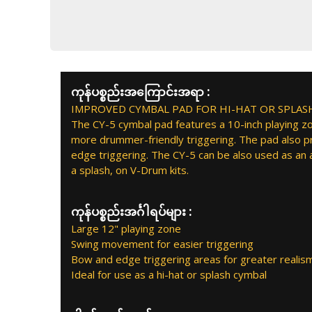
ကုန်ပစ္စည်းအကြောင်းအရာ :
IMPROVED CYMBAL PAD FOR HI-HAT OR SPLAS
The CY-5 cymbal pad features a 10-inch playing 
more drummer-friendly triggering. The pad also 
edge triggering. The CY-5 can be also used as an 
a splash, on V-Drum kits.
ကုန်ပစ္စည်းအင်္ဂါရပ်များ :
Large 12" playing zone
Swing movement for easier triggering
Bow and edge triggering areas for greater realis
Ideal for use as a hi-hat or splash cymbal