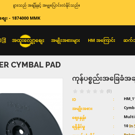
များသည် အချိန်နှင့် အမျှပြောင်းလဲနိုင်သည်။
စျေး - 1874000 MMK
အထူးလျှော့စျေး
အမျိုးအစားများ
HM အကြောင်း
ဆက်သ
ER CYMBAL PAD
ကုန်ပစ္စည်းအခြေခံ
(0)
HM_1
ID
Cymb
အမျိုးအစား
Multi
ဈေးနှုန်း
10
In 
ရရှိနိုင်မှု