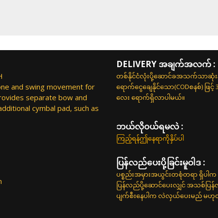
DELIVERY အချက်အလက် :
H
တစ်နိုင်ငံလုံးပို့ဆောင်ခအသက်သာဆုံ
zone and swing movement for
ရောက်ငွေချေနိုင်သော(CODစနစ်) ဖြင့်
provides separate bow and
လေး ရောက်ရှိလာပါမယ်။
additional cymbal pad, such as
ဘယ်လို၀ယ်ရမလဲ :
ကြည့်ရန်ဤနေရာကိုနှိပ်ပါ
ပြန်လည်ပေးပို့ခြင်းမူဝါဒ :
ပစ္စည်းအမှားအယွင်းတစုံတရာ ရှိပါက 
m
ပြန်လည်ပို့ဆောင်ပေးလျှင် အသစ်ပြန
ပျက်စီးနေပါက လဲလှယ်ပေးမည် မဟုတ်ပါ