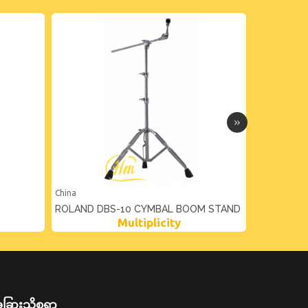
China
China
ROLAND DBS-10 CYMBAL BOOM STAND
ROLAND C
Multiplicity
ခြားသိစရာ