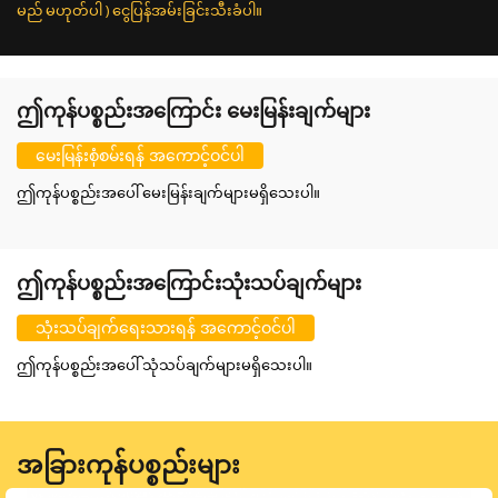
မည် မဟုတ်ပါ ) ငွေပြန်အမ်းခြင်းသီးခံပါ။
ဤကုန်ပစ္စည်းအကြောင်း မေးမြန်းချက်များ
မေးမြန်းစုံစမ်းရန် အကောင့်ဝင်ပါ
ဤကုန်ပစ္စည်းအပေါ် မေးမြန်းချက်များမရှိသေးပါ။
ဤကုန်ပစ္စည်းအကြောင်းသုံးသပ်ချက်များ
သုံးသပ်ချက်ရေးသားရန် အကောင့်ဝင်ပါ
ဤကုန်ပစ္စည်းအပေါ် သုံသပ်ချက်များမရှိသေးပါ။
အခြားကုန်ပစ္စည်းများ