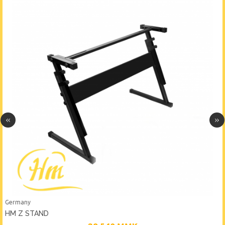
Germany
HM Z STAND