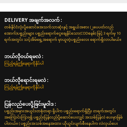
DELIVERY အချက်အလက် :
တစ်နိုင်ငံလုံးပို့ဆောင်ခအသက်သာဆုံးနှင့် အရွယ်အစား (၂ပေပတ်လည်
အောက်)ပစ္စည်းများ ပစ္စည်းရောက်ငွေချေနိုင်သော(CODစနစ်) ဖြင့် 3 ရက်မှ 10
ရက်အတွင်း သင့်အိမ်ရှေ့အရောက် မှာယူတဲ့ပစ္စည်းလေး ရောက်ရှိလာပါမယ်။
ဘယ်လို၀ယ်ရမလဲ :
ကြည့်ရန်ဤနေရာကိုနှိပ်ပါ
ဘယ်လိုရောင်းရမလဲ :
ကြည့်ရန်ဤနေရာကိုနှိပ်ပါ
ပြန်လည်ပေးပို့ခြင်းမူဝါဒ :
ပစ္စည်းအမှားအယွင်းတစုံတရာ ရှိပါက ပစ္စည်းရောက်ရှိပြီး တရက်အတွင်း
အကြောင်းကြား၍ ပစ္စည်းပြန်လည်ပို့ဆောင်ပေးလျှင် အသစ်ပြန်လဲ ပေးမှာဖြစ်
ပါတယ်။ ( ပစ္စည်းအသစ်အနေအထား ယိုယွင်းပျက်စီးနေပါက လဲလှယ်ပေး