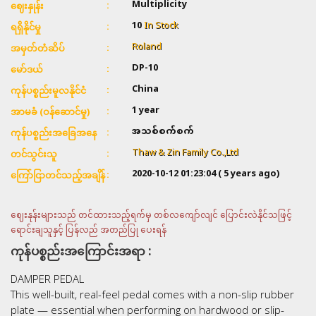
Multiplicity
ဈေးနှုန်း
10
In Stock
ရရှိနိုင်မှု
Roland
အမှတ်တံဆိပ်
DP-10
မော်ဒယ်
China
ကုန်ပစ္စည်းမူလနိုင်ငံ
1 year
အာမခံ (ဝန်ဆောင်မှု)
အသစ်စက်စက်
ကုန်ပစ္စည်းအခြေအနေ
Thaw & Zin Family Co.,Ltd
တင်သွင်းသူ
2020-10-12 01:23:04
( 5 years ago)
ကြော်ငြာတင်သည့်အချိန်
ဈေးနုန်းများသည် တင်ထားသည့်ရက်မှ တစ်လကျော်လျင် ပြောင်းလဲနိုင်သဖြင့်
ရောင်းချသူနှင့် ပြန်လည် အတည်ပြု ပေးရန်
ကုန်ပစ္စည်းအကြောင်းအရာ :
DAMPER PEDAL
This well-built, real-feel pedal comes with a non-slip rubber
plate — essential when performing on hardwood or slip-