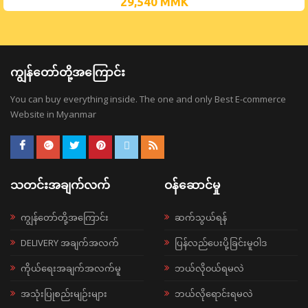
29,540
MMK
ကျွန်တော်တို့အကြောင်း
You can buy everything inside. The one and only Best E-commerce
Website in Myanmar
သတင်းအချက်လက်
ဝန်ဆောင်မှု
ကျွန်တော်တို့အကြောင်း
ဆက်သွယ်ရန်
DELIVERY အချက်အလက်
ပြန်လည်ပေးပို့ခြင်းမူဝါဒ
ကိုယ်ရေးအချက်အလက်မူ
ဘယ်လို၀ယ်ရမလဲ
အသုံးပြုစည်းမျဉ်းများ
ဘယ်လိုရောင်းရမလဲ