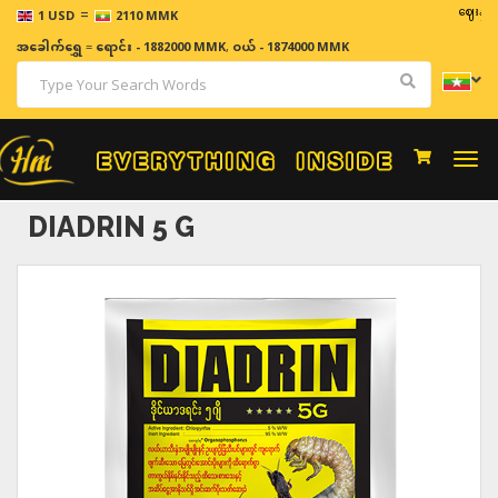
=
ဈေးနှုန်းများသ
1 USD
2110 MMK
အခေါက်ရွှေ
=
ရောင်း - 1882000 MMK
,
ဝယ် - 1874000 MMK
Togg
navi
DIADRIN 5 G