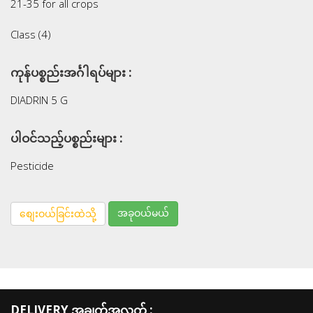
21-35 for all crops
Class (4)
ကုန်ပစ္စည်းအင်္ဂါရပ်များ :
DIADRIN 5 G
ပါဝင်သည့်ပစ္စည်းများ :
Pesticide
အခုဝယ်မယ်
စျေးဝယ်ခြင်းထဲသို့
DELIVERY အချက်အလက် :