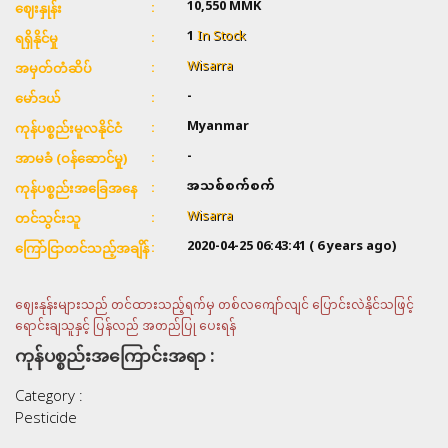
10,550 MMK
ဈေးနှုန်း
1
In Stock
ရရှိနိုင်မှု
Wisarra
အမှတ်တံဆိပ်
-
မော်ဒယ်
Myanmar
ကုန်ပစ္စည်းမူလနိုင်ငံ
-
အာမခံ (ဝန်ဆောင်မှု)
အသစ်စက်စက်
ကုန်ပစ္စည်းအခြေအနေ
Wisarra
တင်သွင်းသူ
2020-04-25 06:43:41
( 6 years ago)
ကြော်ငြာတင်သည့်အချိန်
ဈေးနုန်းများသည် တင်ထားသည့်ရက်မှ တစ်လကျော်လျင် ပြောင်းလဲနိုင်သဖြင့်
ရောင်းချသူနှင့် ပြန်လည် အတည်ပြု ပေးရန်
ကုန်ပစ္စည်းအကြောင်းအရာ :
Category :
Pesticide