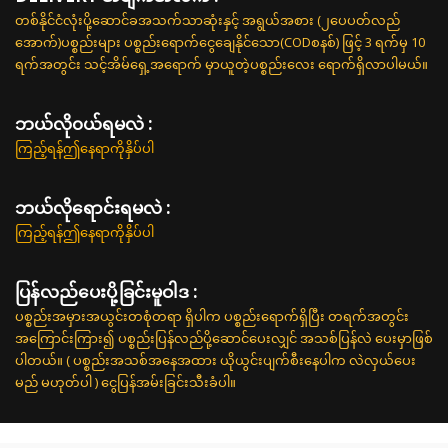
တစ်နိုင်ငံလုံးပို့ဆောင်ခအသက်သာဆုံးနှင့် အရွယ်အစား (၂ပေပတ်လည်
အောက်)ပစ္စည်းများ ပစ္စည်းရောက်ငွေချေနိုင်သော(CODစနစ်) ဖြင့် 3 ရက်မှ 10
ရက်အတွင်း သင့်အိမ်ရှေ့အရောက် မှာယူတဲ့ပစ္စည်းလေး ရောက်ရှိလာပါမယ်။
ဘယ်လို၀ယ်ရမလဲ :
ကြည့်ရန်ဤနေရာကိုနှိပ်ပါ
ဘယ်လိုရောင်းရမလဲ :
ကြည့်ရန်ဤနေရာကိုနှိပ်ပါ
ပြန်လည်ပေးပို့ခြင်းမူဝါဒ :
ပစ္စည်းအမှားအယွင်းတစုံတရာ ရှိပါက ပစ္စည်းရောက်ရှိပြီး တရက်အတွင်း
အကြောင်းကြား၍ ပစ္စည်းပြန်လည်ပို့ဆောင်ပေးလျှင် အသစ်ပြန်လဲ ပေးမှာဖြစ်
ပါတယ်။ ( ပစ္စည်းအသစ်အနေအထား ယိုယွင်းပျက်စီးနေပါက လဲလှယ်ပေး
မည် မဟုတ်ပါ ) ငွေပြန်အမ်းခြင်းသီးခံပါ။