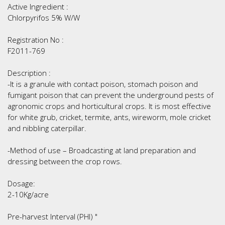
Active Ingredient :
Chlorpyrifos 5% W/W
Registration No :
F2011-769
Description :
-It is a granule with contact poison, stomach poison and
fumigant poison that can prevent the underground pests of
agronomic crops and horticultural crops. It is most effective
for white grub, cricket, termite, ants, wireworm, mole cricket
and nibbling caterpillar.
-Method of use – Broadcasting at land preparation and
dressing between the crop rows.
Dosage:
2-10Kg/acre
Pre-harvest Interval (PHI) "