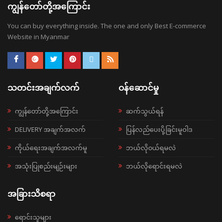
ကျွန်တော်တို့အကြောင်း
You can buy everything inside. The one and only Best E-commerce
Website in Myanmar
သတင်းအချက်လက်
ဝန်ဆောင်မှု
ကျွန်တော်တို့အကြောင်း
ဆက်သွယ်ရန်
DELIVERY အချက်အလက်
ပြန်လည်ပေးပို့ခြင်းမူဝါဒ
ကိုယ်ရေးအချက်အလက်မူ
ဘယ်လို၀ယ်ရမလဲ
အသုံးပြုစည်းမျဉ်းများ
ဘယ်လိုရောင်းရမလဲ
အခြားသိစရာ
ရောင်းသူများ