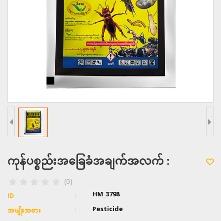
ကုန်ပစ္စည်းအခြေခံအချက်အလက် :
(0)
HM_3798
ID
Pesticide
အမျိုးအစား