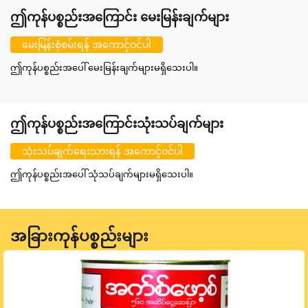
ဤကုန်ပစ္စည်းအကြောင်း မေးမြန်းချက်များ
မေးမြန်းစုံစမ်းရန် အကောင့်ဝင်ပါ
ဤကုန်ပစ္စည်းအပေါ် မေးမြန်းချက်များမရှိသေးပါ။
ဤကုန်ပစ္စည်းအကြောင်းသုံးသပ်ချက်များ
သုံးသပ်ချက်ရေးသားရန် အကောင့်ဝင်ပါ
ဤကုန်ပစ္စည်းအပေါ် သုံသပ်ချက်များမရှိသေးပါ။
အခြားကုန်ပစ္စည်းများ