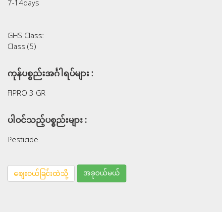
7-14days
GHS Class:
Class (5)
ကုန်ပစ္စည်းအင်္ဂါရပ်များ :
FIPRO 3 GR
ပါဝင်သည့်ပစ္စည်းများ :
Pesticide
အခုဝယ်မယ်
စျေးဝယ်ခြင်းထဲသို့