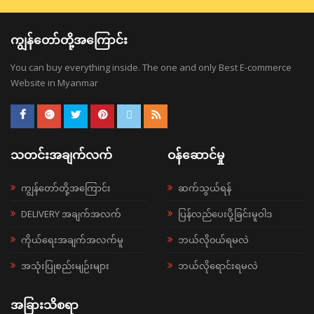
ကျွန်တော်တို့အကြောင်း
You can buy everything inside. The one and only Best E-commerce
Website in Myanmar
သတင်းအချက်လက်
ဝန်ဆောင်မှု
ကျွန်တော်တို့အကြောင်း
ဆက်သွယ်ရန်
DELIVERY အချက်အလက်
ပြန်လည်ပေးပို့ခြင်းမူဝါဒ
ကိုယ်ရေးအချက်အလက်မူ
ဘယ်လို၀ယ်ရမလဲ
အသုံးပြုစည်းမျဉ်းများ
ဘယ်လိုရောင်းရမလဲ
အခြားသိစရာ