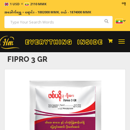
=
ဈေးနှုန်းမျာ
1 USD
2110 MMK
အခေါက်ရွှေ
=
ရောင်း - 1882000 MMK
,
ဝယ် - 1874000 MMK
Togg
navi
FIPRO 3 GR