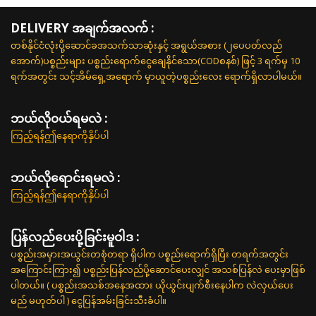
DELIVERY အချက်အလက် :
တစ်နိုင်ငံလုံးပို့ဆောင်ခအသက်သာဆုံးနှင့် အရွယ်အစား (၂ပေပတ်လည်
အောက်)ပစ္စည်းများ ပစ္စည်းရောက်ငွေချေနိုင်သော(CODစနစ်) ဖြင့် 3 ရက်မှ 10
ရက်အတွင်း သင့်အိမ်ရှေ့အရောက် မှာယူတဲ့ပစ္စည်းလေး ရောက်ရှိလာပါမယ်။
ဘယ်လို၀ယ်ရမလဲ :
ကြည့်ရန်ဤနေရာကိုနှိပ်ပါ
ဘယ်လိုရောင်းရမလဲ :
ကြည့်ရန်ဤနေရာကိုနှိပ်ပါ
ပြန်လည်ပေးပို့ခြင်းမူဝါဒ :
ပစ္စည်းအမှားအယွင်းတစုံတရာ ရှိပါက ပစ္စည်းရောက်ရှိပြီး တရက်အတွင်း
အကြောင်းကြား၍ ပစ္စည်းပြန်လည်ပို့ဆောင်ပေးလျှင် အသစ်ပြန်လဲ ပေးမှာဖြစ်
ပါတယ်။ ( ပစ္စည်းအသစ်အနေအထား ယိုယွင်းပျက်စီးနေပါက လဲလှယ်ပေး
မည် မဟုတ်ပါ ) ငွေပြန်အမ်းခြင်းသီးခံပါ။