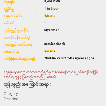
8,440 MMK
ဈေးနှုန်း
1
In Stock
ရရှိနိုင်မှု
Wisarra
အမှတ်တံဆိပ်
-
မော်ဒယ်
Myanmar
ကုန်ပစ္စည်းမူလနိုင်ငံ
-
အာမခံ (ဝန်ဆောင်မှု)
အသစ်စက်စက်
ကုန်ပစ္စည်းအခြေအနေ
Wisarra
တင်သွင်းသူ
2020-04-25 06:18:40
( 6 years ago)
ကြော်ငြာတင်သည့်အချိန်
ဈေးနုန်းများသည် တင်ထားသည့်ရက်မှ တစ်လကျော်လျင် ပြောင်းလဲနိုင်သဖြင့်
ရောင်းချသူနှင့် ပြန်လည် အတည်ပြု ပေးရန်
ကုန်ပစ္စည်းအကြောင်းအရာ :
Category :
Pesticide