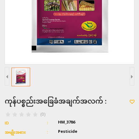
ကုန်ပစ္စည်းအခြေခံအချက်အလက် :
(0)
HM_3786
ID
Pesticide
အမျိုးအစား