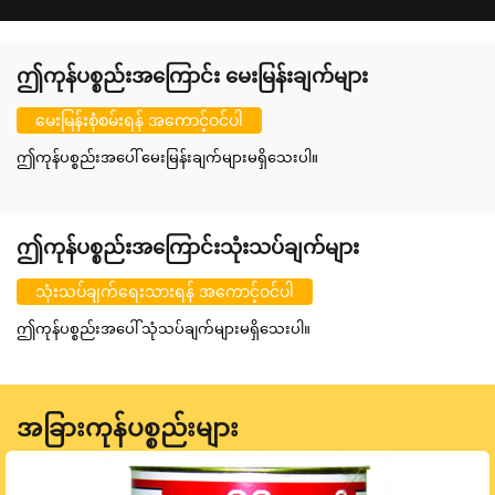
ဤကုန်ပစ္စည်းအကြောင်း မေးမြန်းချက်များ
မေးမြန်းစုံစမ်းရန် အကောင့်ဝင်ပါ
ဤကုန်ပစ္စည်းအပေါ် မေးမြန်းချက်များမရှိသေးပါ။
ဤကုန်ပစ္စည်းအကြောင်းသုံးသပ်ချက်များ
သုံးသပ်ချက်ရေးသားရန် အကောင့်ဝင်ပါ
ဤကုန်ပစ္စည်းအပေါ် သုံသပ်ချက်များမရှိသေးပါ။
အခြားကုန်ပစ္စည်းများ