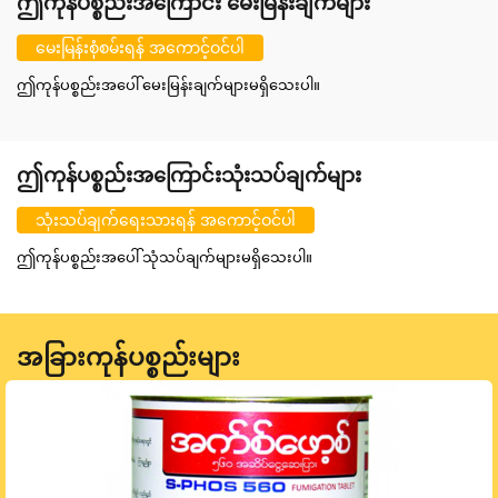
ဤကုန်ပစ္စည်းအကြောင်း မေးမြန်းချက်များ
မေးမြန်းစုံစမ်းရန် အကောင့်ဝင်ပါ
ဤကုန်ပစ္စည်းအပေါ် မေးမြန်းချက်များမရှိသေးပါ။
ဤကုန်ပစ္စည်းအကြောင်းသုံးသပ်ချက်များ
သုံးသပ်ချက်ရေးသားရန် အကောင့်ဝင်ပါ
ဤကုန်ပစ္စည်းအပေါ် သုံသပ်ချက်များမရှိသေးပါ။
အခြားကုန်ပစ္စည်းများ