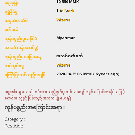
10,550 MMK
ဈေးနှုန်း
1
In Stock
ရရှိနိုင်မှု
Wisarra
အမှတ်တံဆိပ်
-
မော်ဒယ်
Myanmar
ကုန်ပစ္စည်းမူလနိုင်ငံ
-
အာမခံ (ဝန်ဆောင်မှု)
အသစ်စက်စက်
ကုန်ပစ္စည်းအခြေအနေ
Wisarra
တင်သွင်းသူ
2020-04-25 06:09:10
( 6 years ago)
ကြော်ငြာတင်သည့်အချိန်
ဈေးနုန်းများသည် တင်ထားသည့်ရက်မှ တစ်လကျော်လျင် ပြောင်းလဲနိုင်သဖြင့်
ရောင်းချသူနှင့် ပြန်လည် အတည်ပြု ပေးရန်
ကုန်ပစ္စည်းအကြောင်းအရာ :
Category :
Pesticide