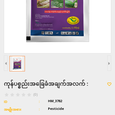
ကုန်ပစ္စည်းအခြေခံအချက်အလက် :
(0)
HM_3782
ID
Pesticide
အမျိုးအစား