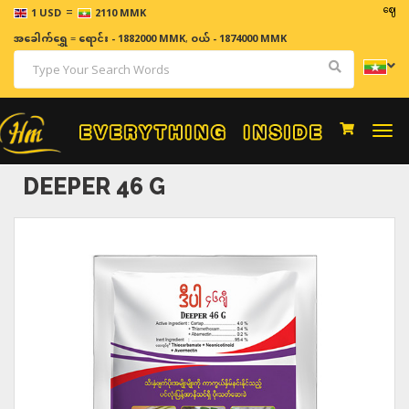
=
ဈေးနှုန်းမျာ
1 USD
2110 MMK
အခေါက်ရွှေ
=
ရောင်း - 1882000 MMK
,
ဝယ် - 1874000 MMK
Togg
navi
DEEPER 46 G