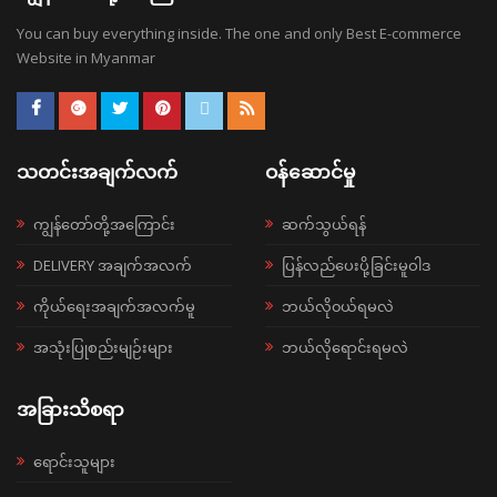
You can buy everything inside. The one and only Best E-commerce
Website in Myanmar
သတင်းအချက်လက်
ဝန်ဆောင်မှု
ကျွန်တော်တို့အကြောင်း
ဆက်သွယ်ရန်
DELIVERY အချက်အလက်
ပြန်လည်ပေးပို့ခြင်းမူဝါဒ
ကိုယ်ရေးအချက်အလက်မူ
ဘယ်လို၀ယ်ရမလဲ
အသုံးပြုစည်းမျဉ်းများ
ဘယ်လိုရောင်းရမလဲ
အခြားသိစရာ
ရောင်းသူများ