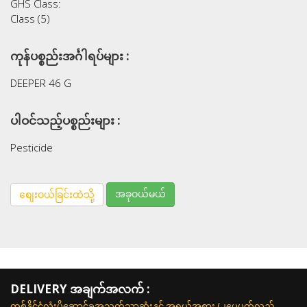
GHS Class:
Class (5)
ကုန်ပစ္စည်းအင်္ဂါရပ်များ :
DEEPER 46 G
ပါဝင်သည့်ပစ္စည်းများ :
Pesticide
အခုဝယ်မယ်
စျေးဝယ်ခြင်းထဲသို့
DELIVERY အချက်အလက် :
တစ်နိုင်ငံလုံးပို့ဆောင်ခအသက်သာဆုံးနှင့် အရွယ်အစား (၂ပေပတ်လည်