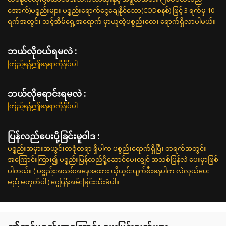
အောက်)ပစ္စည်းများ ပစ္စည်းရောက်ငွေချေနိုင်သော(CODစနစ်) ဖြင့် 3 ရက်မှ 10
ရက်အတွင်း သင့်အိမ်ရှေ့အရောက် မှာယူတဲ့ပစ္စည်းလေး ရောက်ရှိလာပါမယ်။
ဘယ်လို၀ယ်ရမလဲ :
ကြည့်ရန်ဤနေရာကိုနှိပ်ပါ
ဘယ်လိုရောင်းရမလဲ :
ကြည့်ရန်ဤနေရာကိုနှိပ်ပါ
ပြန်လည်ပေးပို့ခြင်းမူဝါဒ :
ပစ္စည်းအမှားအယွင်းတစုံတရာ ရှိပါက ပစ္စည်းရောက်ရှိပြီး တရက်အတွင်း
အကြောင်းကြား၍ ပစ္စည်းပြန်လည်ပို့ဆောင်ပေးလျှင် အသစ်ပြန်လဲ ပေးမှာဖြစ်
ပါတယ်။ ( ပစ္စည်းအသစ်အနေအထား ယိုယွင်းပျက်စီးနေပါက လဲလှယ်ပေး
မည် မဟုတ်ပါ ) ငွေပြန်အမ်းခြင်းသီးခံပါ။