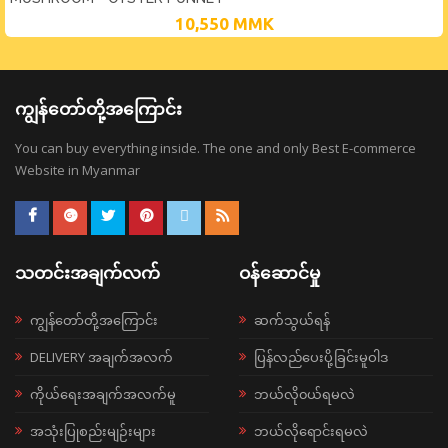
10,550
MMK
ကျွန်တော်တို့အကြောင်း
You can buy everything inside. The one and only Best E-commerce
Website in Myanmar
သတင်းအချက်လက်
ဝန်ဆောင်မှု
ကျွန်တော်တို့အကြောင်း
ဆက်သွယ်ရန်
DELIVERY အချက်အလက်
ပြန်လည်ပေးပို့ခြင်းမူဝါဒ
ကိုယ်ရေးအချက်အလက်မူ
ဘယ်လို၀ယ်ရမလဲ
အသုံးပြုစည်းမျဉ်းများ
ဘယ်လိုရောင်းရမလဲ