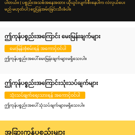
ပါတယ်။ ( ပစ္စည်းအသစ်အနေအထား ယိုယွင်းပျက်စီးနေပါက လဲလှယ်ပေး
မည် မဟုတ်ပါ ) ငွေပြန်အမ်းခြင်းသီးခံပါ။
ဤကုန်ပစ္စည်းအကြောင်း မေးမြန်းချက်များ
မေးမြန်းစုံစမ်းရန် အကောင့်ဝင်ပါ
ဤကုန်ပစ္စည်းအပေါ် မေးမြန်းချက်များမရှိသေးပါ။
ဤကုန်ပစ္စည်းအကြောင်းသုံးသပ်ချက်များ
သုံးသပ်ချက်ရေးသားရန် အကောင့်ဝင်ပါ
ဤကုန်ပစ္စည်းအပေါ် သုံသပ်ချက်များမရှိသေးပါ။
အခြားကုန်ပစ္စည်းများ