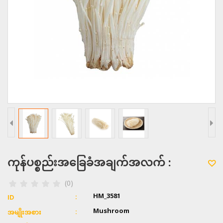
ကုန်ပစ္စည်းအခြေခံအချက်အလက် :
(0)
HM_3581
ID
Mushroom
အမျိုးအစား