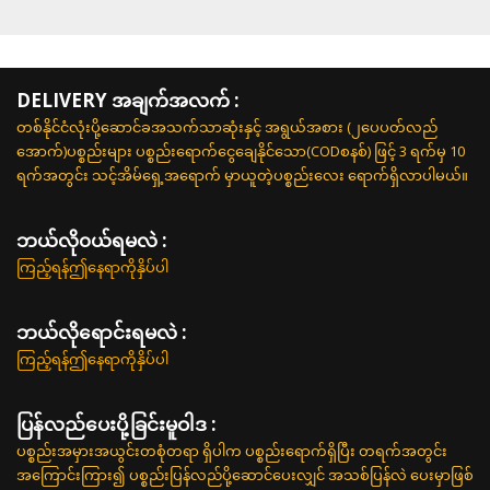
DELIVERY အချက်အလက် :
တစ်နိုင်ငံလုံးပို့ဆောင်ခအသက်သာဆုံးနှင့် အရွယ်အစား (၂ပေပတ်လည်
အောက်)ပစ္စည်းများ ပစ္စည်းရောက်ငွေချေနိုင်သော(CODစနစ်) ဖြင့် 3 ရက်မှ 10
ရက်အတွင်း သင့်အိမ်ရှေ့အရောက် မှာယူတဲ့ပစ္စည်းလေး ရောက်ရှိလာပါမယ်။
ဘယ်လို၀ယ်ရမလဲ :
ကြည့်ရန်ဤနေရာကိုနှိပ်ပါ
ဘယ်လိုရောင်းရမလဲ :
ကြည့်ရန်ဤနေရာကိုနှိပ်ပါ
ပြန်လည်ပေးပို့ခြင်းမူဝါဒ :
ပစ္စည်းအမှားအယွင်းတစုံတရာ ရှိပါက ပစ္စည်းရောက်ရှိပြီး တရက်အတွင်း
အကြောင်းကြား၍ ပစ္စည်းပြန်လည်ပို့ဆောင်ပေးလျှင် အသစ်ပြန်လဲ ပေးမှာဖြစ်