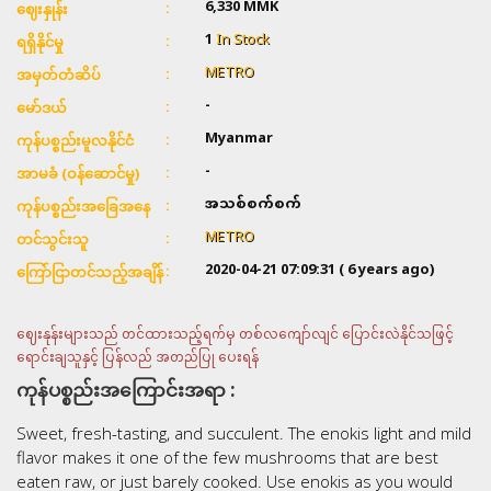
6,330 MMK
ဈေးနှုန်း
1
In Stock
ရရှိနိုင်မှု
METRO
အမှတ်တံဆိပ်
-
မော်ဒယ်
Myanmar
ကုန်ပစ္စည်းမူလနိုင်ငံ
-
အာမခံ (ဝန်ဆောင်မှု)
အသစ်စက်စက်
ကုန်ပစ္စည်းအခြေအနေ
METRO
တင်သွင်းသူ
2020-04-21 07:09:31
( 6 years ago)
ကြော်ငြာတင်သည့်အချိန်
ဈေးနုန်းများသည် တင်ထားသည့်ရက်မှ တစ်လကျော်လျင် ပြောင်းလဲနိုင်သဖြင့်
ရောင်းချသူနှင့် ပြန်လည် အတည်ပြု ပေးရန်
ကုန်ပစ္စည်းအကြောင်းအရာ :
Sweet, fresh-tasting, and succulent. The enokis light and mild
flavor makes it one of the few mushrooms that are best
eaten raw, or just barely cooked. Use enokis as you would