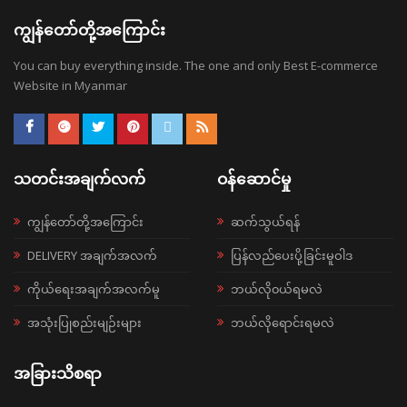
ကျွန်တော်တို့အကြောင်း
You can buy everything inside. The one and only Best E-commerce
Website in Myanmar
သတင်းအချက်လက်
ဝန်ဆောင်မှု
ကျွန်တော်တို့အကြောင်း
ဆက်သွယ်ရန်
DELIVERY အချက်အလက်
ပြန်လည်ပေးပို့ခြင်းမူဝါဒ
ကိုယ်ရေးအချက်အလက်မူ
ဘယ်လို၀ယ်ရမလဲ
အသုံးပြုစည်းမျဉ်းများ
ဘယ်လိုရောင်းရမလဲ
အခြားသိစရာ