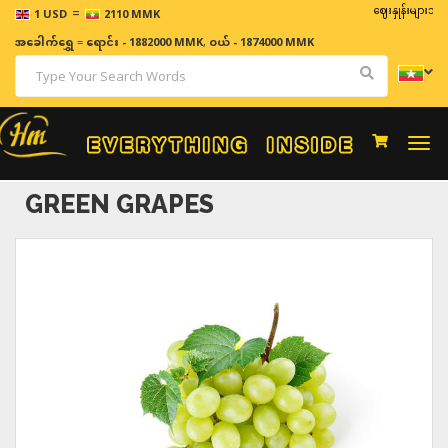
=
ဈေးနှုန်းများသည် အချိန
1 USD
2110 MMK
အခေါက်ရွှေ
=
ရောင်း - 1882000 MMK
,
ဝယ် - 1874000 MMK
Togg
navi
GREEN GRAPES