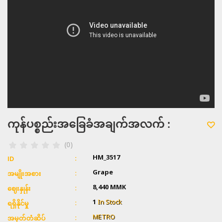
ကုန်ပစ္စည်းအခြေခံအချက်အလက် :
(0)
HM_3517
ID
Grape
အမျိုးအစား
8,440 MMK
ဈေးနှုန်း
1
In Stock
ရရှိနိုင်မှု
METRO
အမှတ်တံဆိပ်