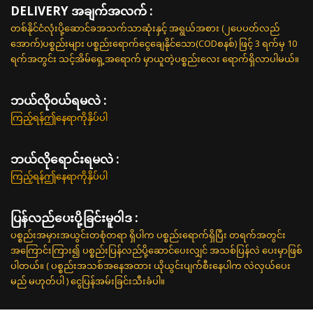
DELIVERY အချက်အလက် :
တစ်နိုင်ငံလုံးပို့ဆောင်ခအသက်သာဆုံးနှင့် အရွယ်အစား (၂ပေပတ်လည်
အောက်)ပစ္စည်းများ ပစ္စည်းရောက်ငွေချေနိုင်သော(CODစနစ်) ဖြင့် 3 ရက်မှ 10
ရက်အတွင်း သင့်အိမ်ရှေ့အရောက် မှာယူတဲ့ပစ္စည်းလေး ရောက်ရှိလာပါမယ်။
ဘယ်လို၀ယ်ရမလဲ :
ကြည့်ရန်ဤနေရာကိုနှိပ်ပါ
ဘယ်လိုရောင်းရမလဲ :
ကြည့်ရန်ဤနေရာကိုနှိပ်ပါ
ပြန်လည်ပေးပို့ခြင်းမူဝါဒ :
ပစ္စည်းအမှားအယွင်းတစုံတရာ ရှိပါက ပစ္စည်းရောက်ရှိပြီး တရက်အတွင်း
အကြောင်းကြား၍ ပစ္စည်းပြန်လည်ပို့ဆောင်ပေးလျှင် အသစ်ပြန်လဲ ပေးမှာဖြစ်
ပါတယ်။ ( ပစ္စည်းအသစ်အနေအထား ယိုယွင်းပျက်စီးနေပါက လဲလှယ်ပေး
မည် မဟုတ်ပါ ) ငွေပြန်အမ်းခြင်းသီးခံပါ။