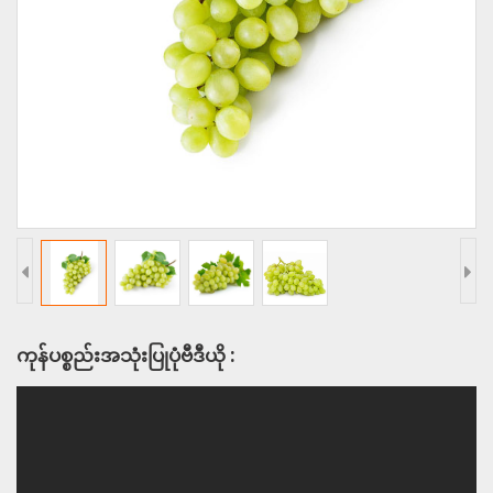
ကုန်ပစ္စည်းအသုံးပြုပုံဗီဒီယို :